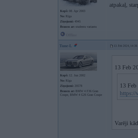
atpakaļ, sta
Kopš:
08. Apr 2003
No:
Rīga
Ziņojumi:
4945
Braucu ar:
studentu variantu
Offline
Tune-L
13. Feb 2024, 14:36
13 Feb 2
Kopš:
12. Jun 2002
No:
Rīga
13 Feb
Ziņojumi:
20578
Braucu ar:
BMW 4 F36 Gran
https:
Coupe, BMW 4 G26 Gran Coupe
Varēji kād