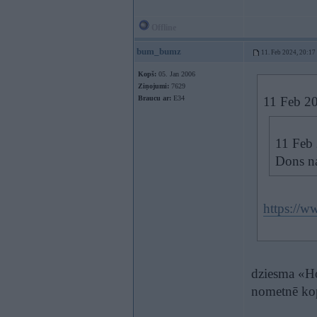
Offline
bum_bumz
11. Feb 2024, 20:17
Kopš:
05. Jan 2006
Ziņojumi:
7629
Braucu ar:
E34
11 Feb 2
11 Feb
Dons na
https://w
dziesma «Ho
nometnē kop