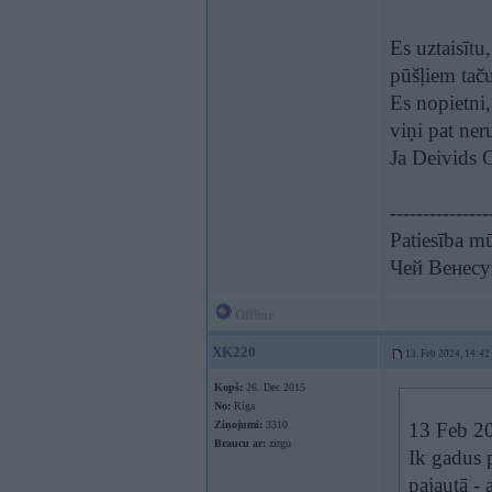
Es uztaisītu
pūšļiem taču
Es nopietni,
viņi pat neru
Ja Deivids 
---------------
Patiesība mū
Чей Венесу
Offline
XK220
13. Feb 2024, 14:42
Kopš:
26. Dec 2015
No:
Rīga
Ziņojumi:
3310
13 Feb 2
Braucu ar:
zirgu
Ik gadus p
pajautā - 