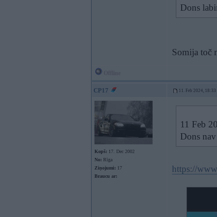
Dons labi
Somija toč 
Offline
CP17
11. Feb 2024, 18:33
11 Feb 2
Dons nav 
Kopš:
17. Dec 2002
No:
Rīga
https://www
Ziņojumi:
17
Braucu ar: