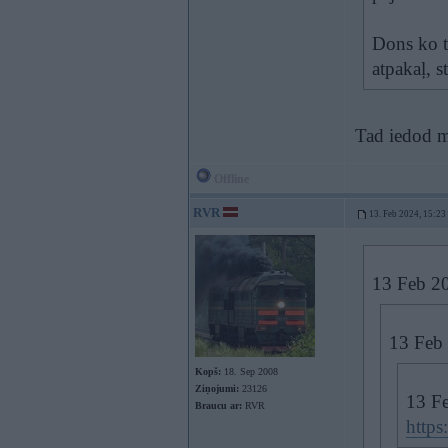
Dons ko t
atpakaļ, 
Tad iedod 
Offline
RVR
13. Feb 2024, 15:23
13 Feb 2
13 Feb
Kopš:
18. Sep 2008
Ziņojumi:
23126
13 F
Braucu ar:
RVR
http