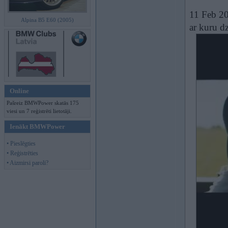
11 Feb 2
Alpina B5 E60 (2005)
ar kuru d
Online
Pašreiz BMWPower skatās 175
viesi un 7 reģistrēti lietotāji.
Ienākt BMWPower
• Pieslēgties
• Reģistrēties
• Aizmirsi paroli?