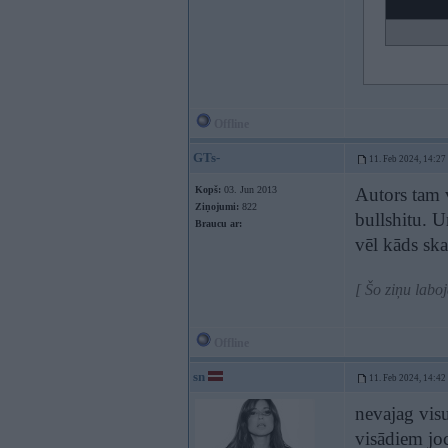
Offline
GTs-
11. Feb 2024, 14:27
Kopš:
03. Jun 2013
Autors tam v
Ziņojumi:
822
bullshitu. U
Braucu ar:
vēl kāds ska
[ Šo ziņu labo
Offline
sn
11. Feb 2024, 14:42
nevajag visu
visādiem jo