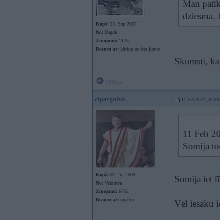
Man patīk 
dziesma. J
Kopš:
23. Sep 2007
No:
Dagda
Ziņojumi:
1175
Braucu ar:
kūtiņu un bez jumta
Skumsti, ka
Offline
cipargalva
11. Feb 2024, 23:09
11 Feb 2
Somija to
Kopš:
07. Jul 2009
Somija iet l
No:
Valmiera
Ziņojumi:
6752
Braucu ar:
quattro
Vēl iesaku ie