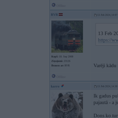
Offline
RVR
13. Feb 2024, 14:07
13 Feb 2
https://
Kopš:
18. Sep 2008
Ziņojumi:
23126
Varēji kādu 
Braucu ar:
RVR
Offline
karro
13. Feb 2024, 14:30
Ik gadus pub
pajautā - a 
Dons ko tur 