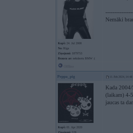
---------------
Nemāki brau
Kopš:
24. Jul 2008
No:
Rīga
Ziņojumi:
1879753
Braucu ar:
nekrāsotu BMW :(
Offline
Peppa_pig
11. Feb 2024, 14:48
Kada 2004/5
(laikam) 4-5
jaucas ta da
Kopš:
01. Apr 2020
Ziņojumi:
528