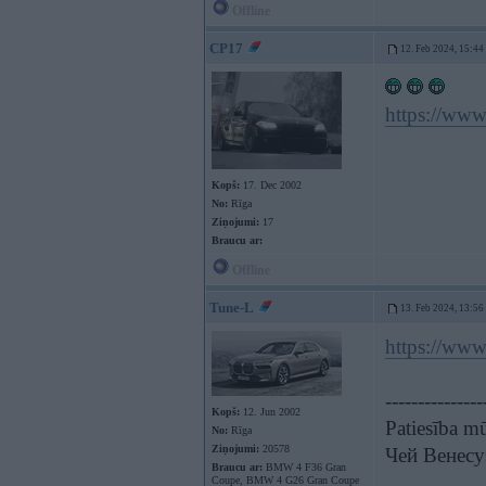
Offline
CP17
12. Feb 2024, 15:44
https://ww
Kopš:
17. Dec 2002
No:
Rīga
Ziņojumi:
17
Braucu ar:
Offline
Tune-L
13. Feb 2024, 13:56
https://ww
---------------
Kopš:
12. Jun 2002
Patiesība mū
No:
Rīga
Ziņojumi:
20578
Чей Венесу
Braucu ar:
BMW 4 F36 Gran
Coupe, BMW 4 G26 Gran Coupe