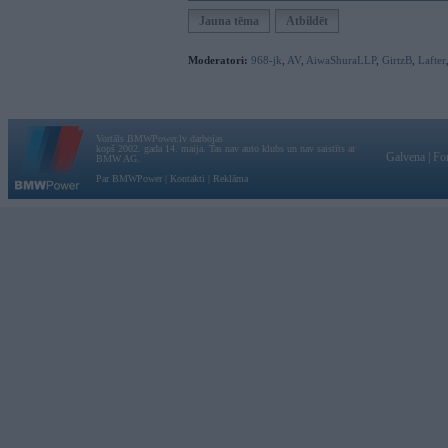
Jauna tēma
Atbildēt
Moderatori:
968-jk
,
AV
,
AiwaShuraLLP
,
GirtzB
,
Lafter
Vortāls BMWPower.lv darbojas
kopš 2002. gada 14. maija. Tas nav auto klubs un nav saistīts ar
Galvena
|
Fo
BMW AG.
Par BMWPower
|
Kontakti
|
Reklāma