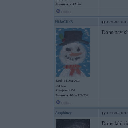
Braucu ar:
⸸PE☿PA⸸
Offline
HiJaCKeR
11. Feb 2024, 15:33
Dons nav sl
Kopš:
04. Aug 2003
No:
Rīga
Ziņojumi:
4976
Braucu ar:
BMW E90 330i
Offline
Amphiney
11. Feb 2024, 16:03
Dons labini