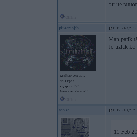
он не вино
Offline
piradzinjsh
11. Feb 2024, 20:19
Man patīk tā
Jo tizlak ko
Kopš:
29. Aug 2012
No:
Liepāja
Ziņojumi:
2578
Braucu ar:
vienu radzi
Offline
schizo
11. Feb 2024, 20:23
11 Feb 2