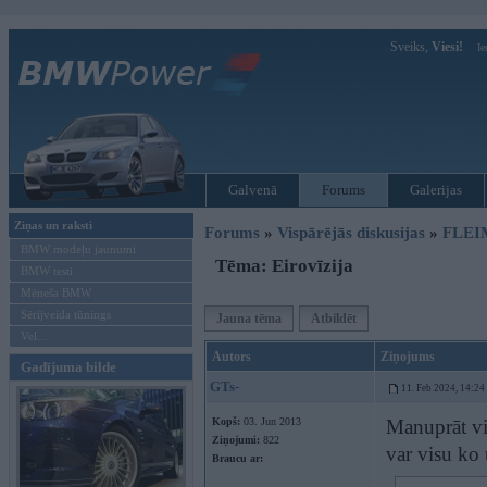
Sveiks,
Viesi!
Ie
Galvenā
Forums
Galerijas
Ziņas un raksti
Forums
»
Vispārējās diskusijas
»
FLEI
BMW modeļu jaunumi
Tēma: Eirovīzija
BMW testi
Mēneša BMW
Sērijveida tūnings
Jauna tēma
Atbildēt
Vel...
Autors
Ziņojums
Gadījuma bilde
GTs-
11. Feb 2024, 14:24
Kopš:
03. Jun 2013
Manuprāt vis
Ziņojumi:
822
var visu ko 
Braucu ar: