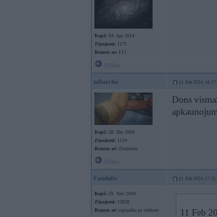
Kopš:
04. Apr 2014
Ziņojumi:
1171
Braucu ar:
F11
Offline
m8archa
11. Feb 2024, 16:17
Dons vismaz 
apkaunojum
Kopš:
28. Dec 2009
Ziņojumi:
1124
Braucu ar:
Zirdzinnu
Offline
Fandulis
11. Feb 2024, 17:21
Kopš:
29. Nov 2004
Ziņojumi:
13928
Braucu ar:
sipisnīku pi vuškom
11 Feb 2