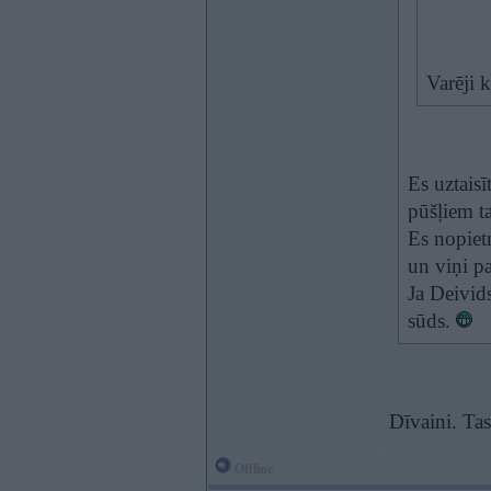
Varēji k
Es uztaisī
pūšļiem t
Es nopiet
un viņi pa
Ja Deivid
sūds.
Dīvaini. Tas
Offline