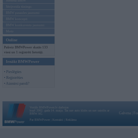
Mēneša BMW
Sērijveida tūnings
BMW pasaules jaunumi
BMW koncepti
BMW konkurentu jaunumi
Moto
Online
Pašreiz BMWPower skatās 133
viesi un 1 reģistrēti lietotāji.
Ienākt BMWPower
• Pieslēgties
• Reģistrēties
• Aizmirsi paroli?
Vortāls BMWPower.lv darbojas
kopš 2002. gada 14. maija. Tas nav auto klubs un nav saistīts ar
Galvena
|
Fo
BMW AG.
Par BMWPower
|
Kontakti
|
Reklāma