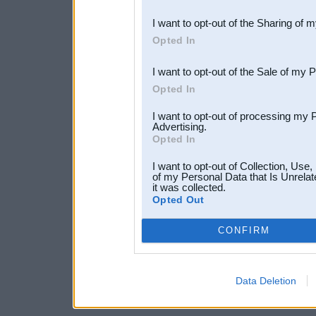
also be disclosed by us to 
I want to opt-out of the Sharing of 
Downstream Participants
th
Opted In
third parties.
I want to opt-out of the Sale of my 
Opted In
I want to opt-out of processing my 
Advertising.
Opted In
I want to opt-out of Collection, Use
of my Personal Data that Is Unrelat
it was collected.
Opted Out
CONFIRM
Data Deletion