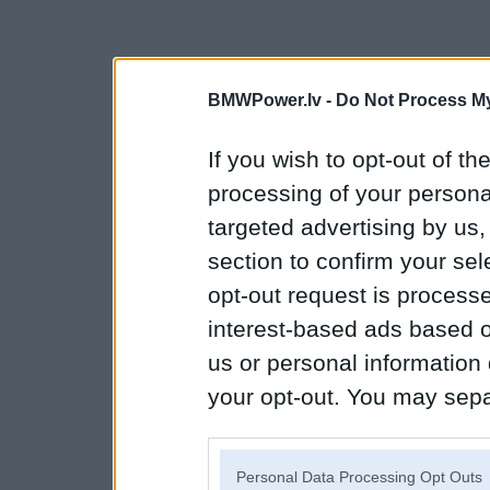
BMWPower.lv -
Do Not Process My
If you wish to opt-out of the
processing of your personal
targeted advertising by us
section to confirm your sel
opt-out request is proces
interest-based ads based o
us or personal information d
your opt-out. You may separ
disclosure of your personal
IAB’s list of downstream pa
Personal Data Processing Opt Outs