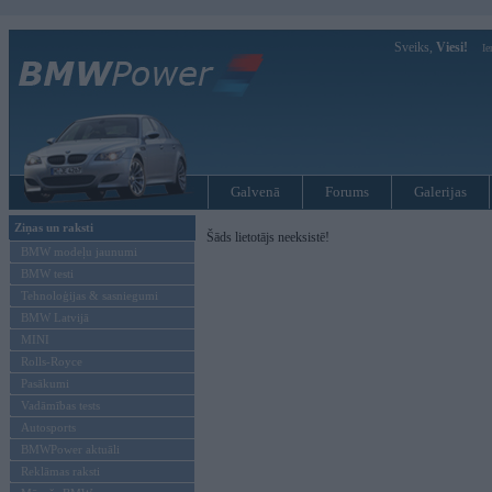
Sveiks,
Viesi!
Ie
Galvenā
Forums
Galerijas
Ziņas un raksti
Šāds lietotājs neeksistē!
BMW modeļu jaunumi
BMW testi
Tehnoloģijas & sasniegumi
BMW Latvijā
MINI
Rolls-Royce
Pasākumi
Vadāmības tests
Autosports
BMWPower aktuāli
Reklāmas raksti