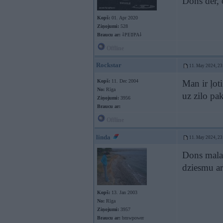
Dons der, 
Kopš:
01. Apr 2020
Ziņojumi:
528
Braucu ar:
⸸PE☿PA⸸
Offline
Rockstar
11. May 2024, 23
Kopš:
11. Dec 2004
Man ir ļoti
No:
Rīga
uz zilo p
Ziņojumi:
3956
Braucu ar:
Offline
linda
11. May 2024, 23
Dons malaci
dziesmu a
Kopš:
13. Jan 2003
No:
Rīga
Ziņojumi:
3957
Braucu ar:
bmwpower