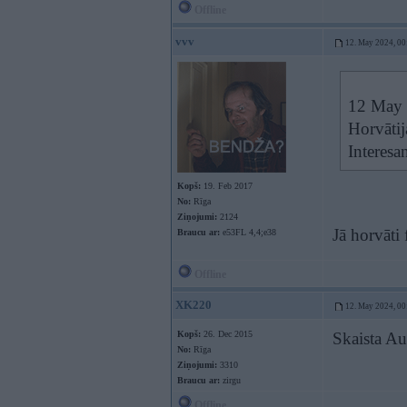
Offline
vvv
12. May 2024, 00
12 May 
Horvātij
Interesa
Kopš:
19. Feb 2017
No:
Rīga
Ziņojumi:
2124
Jā horvāti 
Braucu ar:
e53FL 4,4;e38
Offline
XK220
12. May 2024, 00
Kopš:
26. Dec 2015
Skaista Au
No:
Rīga
Ziņojumi:
3310
Braucu ar:
zirgu
Offline