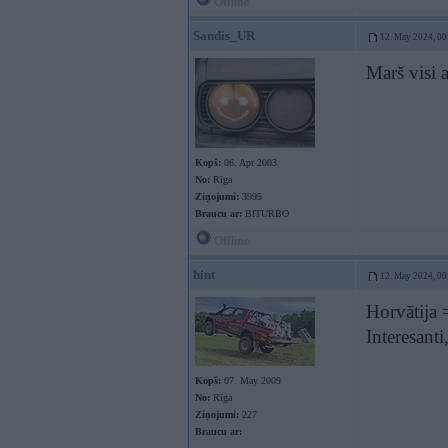
Offline
Sandis_UR
12. May 2024, 00
Marš visi 
Kopš:
06. Apr 2003
No:
Rīga
Ziņojumi:
3995
Braucu ar:
BITURBO
Offline
hint
12. May 2024, 00
Horvātija 
Interesanti
Kopš:
07. May 2009
No:
Rīga
Ziņojumi:
227
Braucu ar: