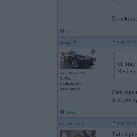
Es nekinkš
Offline
Araajz
11. May 2024, 22
11 May 
Neviens 
Kopš:
30. Aug 2008
No:
Rīga
Ziņojumi:
28677
Braucu ar:
E39
Zem tupel
Jā skatos 
Online
martins_usars
11. May 2024, 23
Žīdieti pie