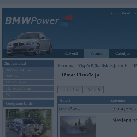
Sveiks,
Viesi!
Ie
Galvenā
Forums
Galerijas
Ziņas un raksti
Forums
»
Vispārējās diskusijas
»
FLEI
BMW modeļu jaunumi
Tēma: Eirovīzija
BMW testi
Mēneša BMW
Sērijveida tūnings
Jauna tēma
Atbildēt
Vel...
Autors
Ziņojums
Gadījuma bilde
janeks7
11. May 2024, 22
Neviens no