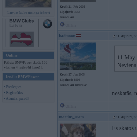
Kopš:
21. Feb 2005
Ziņojumi:
3658
Latvijas lauku tūninga šedevri
Braucu ar:
Offline
badmoon
11. May 2024, 22
Online
11 May 
Pašreiz BMWPower skatās 156
Neviens 
viesi un 4 reģistrēti lietotāji.
Kopš:
27. Jun 2005
Ienākt BMWPower
Ziņojumi:
8908
Braucu ar:
Braucu ar
• Pieslēgties
neskatās, 
• Reģistrēties
• Aizmirsi paroli?
Offline
martins_usars
11. May 2024, 22
Es skatos 