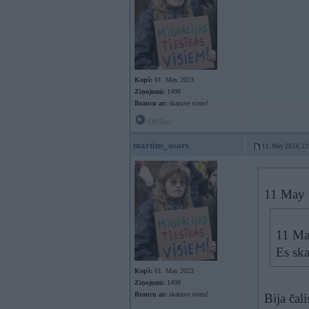
Kopš:
01. May 2023
Ziņojumi:
1498
Braucu ar:
skatuve viens!
Offline
martins_usars
11. May 2024, 22
11 May 
11 Ma
Es ska
Kopš:
01. May 2023
Ziņojumi:
1498
Braucu ar:
skatuve viens!
Bija čal