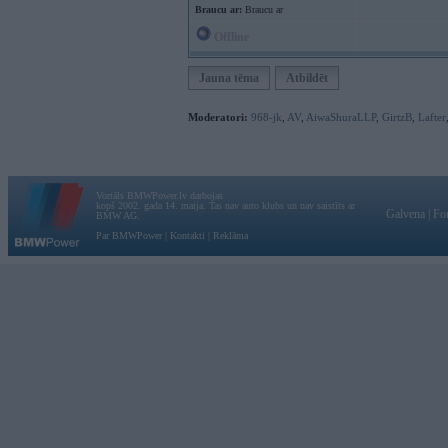
Braucu ar:
Braucu ar
Offline
Jauna tēma
Atbildēt
Moderatori:
968-jk
,
AV
,
AiwaShuraLLP
,
GirtzB
,
Lafter
Vortāls BMWPower.lv darbojas
kopš 2002. gada 14. maija. Tas nav auto klubs un nav saistīts ar
Galvena
|
Fo
BMW AG.
Par BMWPower
|
Kontakti
|
Reklāma