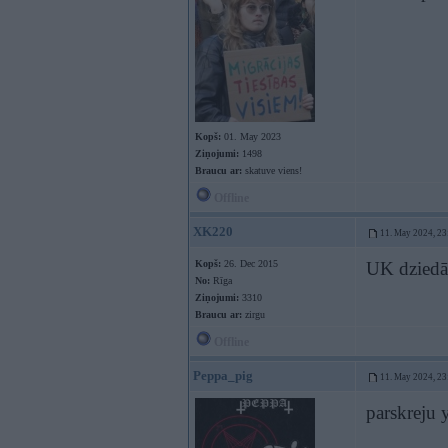
Kopš:
01. May 2023
Ziņojumi:
1498
Braucu ar:
skatuve viens!
Offline
XK220
11. May 2024, 23
Kopš:
26. Dec 2015
UK dziedās
No:
Rīga
Ziņojumi:
3310
Braucu ar:
zirgu
Offline
Peppa_pig
11. May 2024, 23
parskreju y