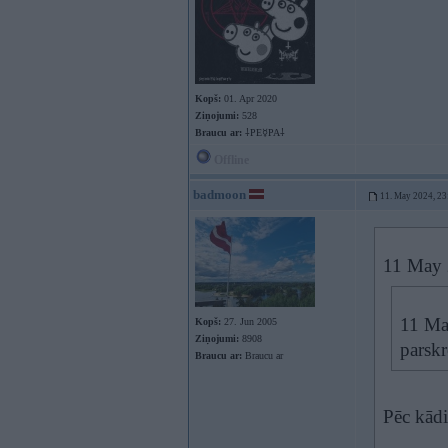
Kopš:
01. Apr 2020
Ziņojumi:
528
Braucu ar:
⸸PE☿PA⸸
Offline
badmoon
11. May 2024, 23
11 May 
11 Ma
Kopš:
27. Jun 2005
Ziņojumi:
8908
parskr
Braucu ar:
Braucu ar
Pēc kādi