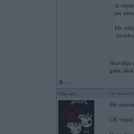
Ja objek
jau aizm
Pēc subj
‘projehal
Horvātiju 
gada, tika
Offline
Peppa_pig
11. May 2024, 23
Pēc mani
UK vispār 