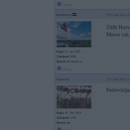
Offline
badmoon
11. May 2024, 23
Tūlīt Horv
Meow cat,
Kopš:
27. Jun 2005
Ziņojumi:
8908
Braucu ar:
Braucu ar
Offline
Samsasi
11. May 2024, 23
Pedovīzija
Kopš:
01. Nov 2014
Ziņojumi:
5706
Braucu ar: