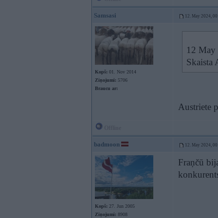
Samsasi
12. May 2024, 00
12 May 
Skaista 
Kopš:
01. Nov 2014
Ziņojumi:
5706
Braucu ar:
Austriete 
Offline
badmoon
12. May 2024, 00
Fraņčū bij
konkurent
Kopš:
27. Jun 2005
Ziņojumi:
8908