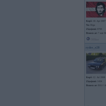
Kopš:
18. Apr 2007
No:
Rīga
Ziņojumi:
8700
Braucu ar:
7 seat 
Offline
ryder_e28
Kopš:
12. Jul 2008
Ziņojumi:
1434
Braucu ar:
E61/// 