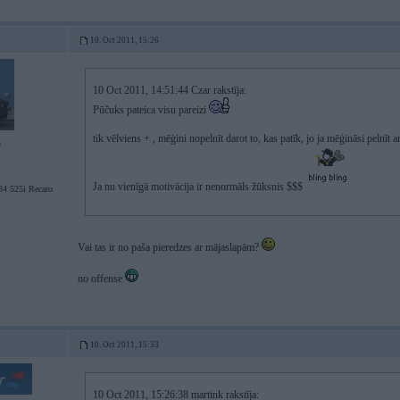
10. Oct 2011, 15:26
10 Oct 2011, 14:51:44 Czar rakstīja:
Pūčuks pateica visu pareizi
tik vēlviens + , mēģini nopelnīt darot to, kas patīk, jo ja mēģināsi pelnīt 
5
Ja nu vienīgā motivācija ir nenormāls žūksnis $$$
 525i Recaro
Vai tas ir no paša pieredzes ar mājaslapām?
no offense
10. Oct 2011, 15:33
10 Oct 2011, 15:26:38 martink rakstīja: