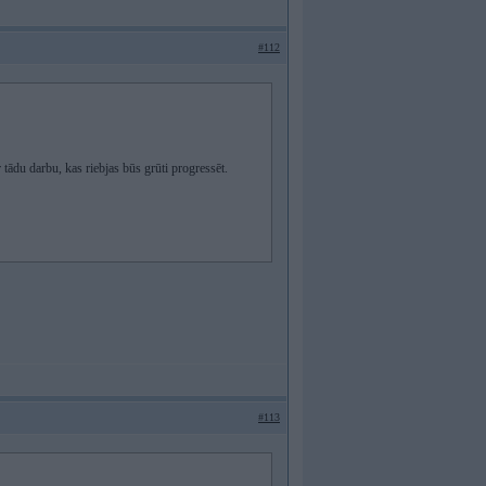
#112
ar tādu darbu, kas riebjas būs grūti progressēt.
#113