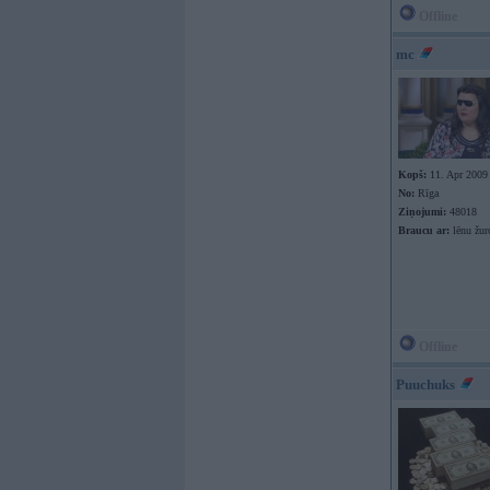
Offline
mc
Kopš:
11. Apr 2009
No:
Rīga
Ziņojumi:
48018
Braucu ar:
lēnu žur
Offline
Puuchuks