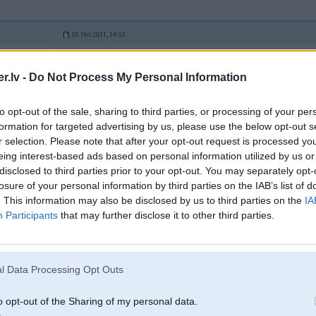
10. Oct 2011, 14:51
Pūčuks pateica visu pareizi
.lv -
Do Not Process My Personal Information
tik vēlviens + , mēģini nopelnīt darot to, kas patīk, jo ja mēģināsi pelnīt ar t
to opt-out of the sale, sharing to third parties, or processing of your per
dz 100
Ja nu vienīgā motivācija ir nenormāls žūksnis $$$
formation for targeted advertising by us, please use the below opt-out s
r selection. Please note that after your opt-out request is processed y
eing interest-based ads based on personal information utilized by us or
disclosed to third parties prior to your opt-out. You may separately opt-
10. Oct 2011, 14:54
losure of your personal information by third parties on the IAB’s list of
. This information may also be disclosed by us to third parties on the
IA
10 Oct 2011, 14:48:47 adolfs rakstīja:
Participants
that may further disclose it to other third parties.
10 Oct 2011, 14:29:45 ryder_e28 rakstīja:
Varbūt kāds veiksmīgs biznesmenis, var padalīties idejās, kā sākāt pa
l Data Processing Opt Outs
A6
o opt-out of the Sharing of my personal data.
ar chomu panjeemaam kriitu bankaa, katram pa iXam un ofisa telpas V-ri