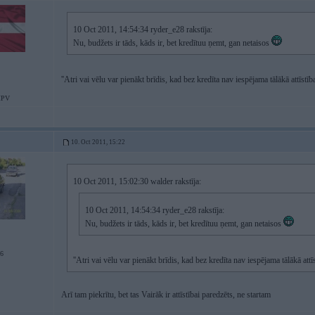
10 Oct 2011, 14:54:34 ryder_e28 rakstīja:
Nu, budžets ir tāds, kāds ir, bet kredītuu ņemt, gan netaisos
''Atri vai vēlu var pienākt brīdis, kad bez kredīta nav iespējama tālākā attīstī
MPV
10. Oct 2011, 15:22
10 Oct 2011, 15:02:30 walder rakstīja:
10 Oct 2011, 14:54:34 ryder_e28 rakstīja:
Nu, budžets ir tāds, kāds ir, bet kredītuu ņemt, gan netaisos
A6
''Atri vai vēlu var pienākt brīdis, kad bez kredīta nav iespējama tālākā attī
Arī tam piekrītu, bet tas Vairāk ir attīstībai paredzēts, ne startam