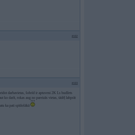
#102
#103
veidot darbavietas, šobrīd ir aptuveni 2K Ls budžets
 ko darīt, rokas aug no pareizās vietas, tādēļ labprāt
katu ka pati spīdošākā