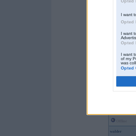
Opted 
I want t
Opted 
Offline
I want 
Advertis
Opted 
zzips
I want t
of my P
was col
Opted 
Kopš:
20. Feb 2004
Ziņojumi:
28219
Braucu ar:
Slēgta ti
Offline
walder