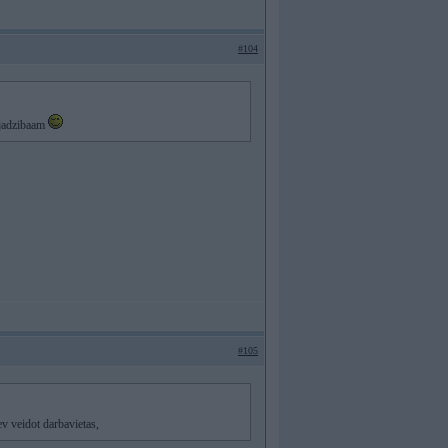
#104
ajadzibaam
#105
ev veidot darbavietas,