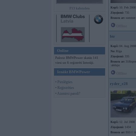
Kopš:
10. Feb 2008
F13 kabriolets
Ziņojumi:
735
Braucu ar:
summer
Offline
btr
Kopš:
04. Aug 2008
Online
No:
Rīga
Ziņojumi:
335
Pašreiz BMWPower skatās 141
Braucu ar:
318isport
viesi un 6 reģistrēti lietotāji.
:aleluja:
Ienākt BMWPower
Offline
• Pieslēgties
ryder_e28
• Reģistrēties
• Aizmirsi paroli?
Kopš:
12. Jul 2008
Ziņojumi:
1434
Braucu ar:
E61/// 