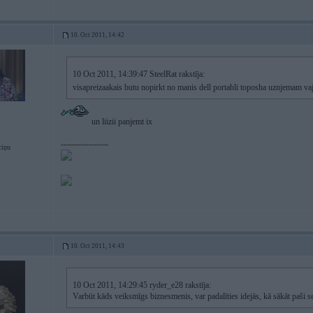
10. Oct 2011, 14:42
10 Oct 2011, 14:39:47 SteelRat rakstīja:
visapreizaakais butu nopirkt no manis dell portabli toposha uznjemam v
un liizii panjemt ix
-----------------
ciņu
10. Oct 2011, 14:43
10 Oct 2011, 14:29:45 ryder_e28 rakstīja:
Varbūt kāds veiksmīgs biznesmenis, var padalīties idejās, kā sākāt paši s