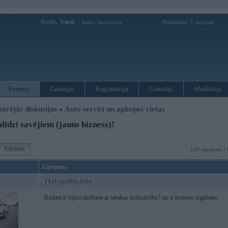
Sveiks,
Viesi!
|
Piektdiena, 7. augusts
Ienākt
Reģistrācija
Forums
Galerijas
Reģistrācija
Lietotāji
Meklētājs
pārējās diskusijas
»
Auto servisi un apkopes vietas
līdzi savējiem (jauns bizness)!
Atbildēt
128 ziņojumi • 
Ziņojums
18. Apr 2010, 22:24
Kādam ir bijusi darīšana ar tabakas tirdzniecību? tas ir licenses iegūšanu.