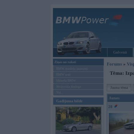
Galvenā
Ziņas un raksti
Forums
»
Vis
BMW modeļu jaunumi
Tēma: Izpa
BMW testi
Mēneša BMW
Sērijveida tūnings
Jauna tēma
Vel...
Autors
Gadījuma bilde
28