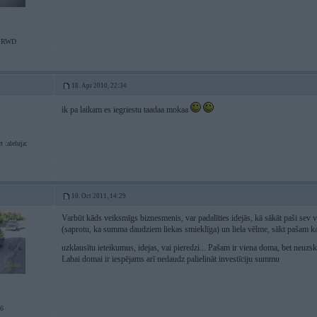
 RWD
18. Apr 2010, 22:34
ik pa laikam es iegriestu taadaa mokaa
 :aleluja:
10. Oct 2011, 14:29
Varbūt kāds veiksmīgs biznesmenis, var padalīties idejās, kā sākāt paši sev 
(saprotu, ka summa daudziem liekas smieklīga) un liela vēlme, sākt pašam kaut
uzklausītu ieteikumus, idejas, vai pieredzi... Pašam ir viena doma, bet neuzs
Labai domai ir iespējams arī nedaudz palielināt investīciju summu
A6