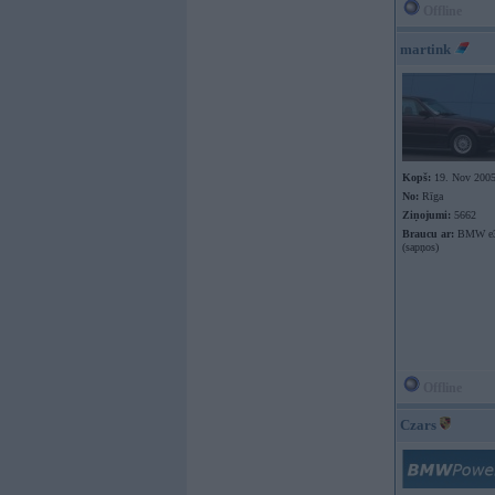
Offline
martink
Kopš:
19. Nov 200
No:
Rīga
Ziņojumi:
5662
Braucu ar:
BMW e34
(sapņos)
Offline
Czars