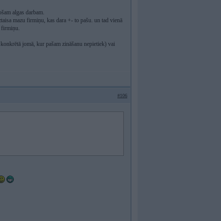
sošam algas darbam.
taisa mazu firmiņu, kas dara +- to pašu. un tad vienā
 firmiņu.
stu konkrētā jomā, kur pašam zināšanu nepietiek) vai
#106