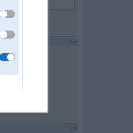
#109
#110