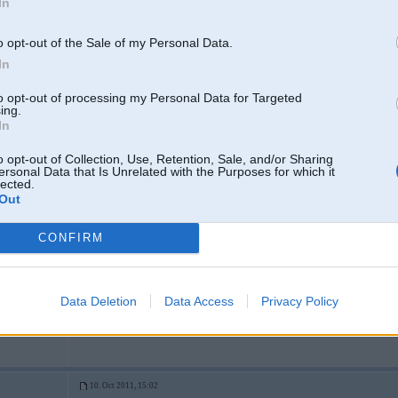
In
o opt-out of the Sale of my Personal Data.
Nu, budžets ir tāds, kāds ir, bet kredītuu ņemt, gan netaisos
In
to opt-out of processing my Personal Data for Targeted
ing.
In
10. Oct 2011, 14:55
Neviens jau viņu nedos
Varbūt vienīgi Adolfam viņam ir ix
o opt-out of Collection, Use, Retention, Sale, and/or Sharing
ersonal Data that Is Unrelated with the Purposes for which it
lected.
[ Šo ziņu laboja zzips, 10 Oct 2011, 15:05:29 ]
Out
CONFIRM
-----------------
*Keep going..... It will all make sense soon
Data Deletion
Data Access
Privacy Policy
pa visurgājēju
10. Oct 2011, 15:02