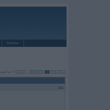
Reklāma
Lapa 6 no 7 •
|«
«
...
3
4
5
6
7
»
»|
#101