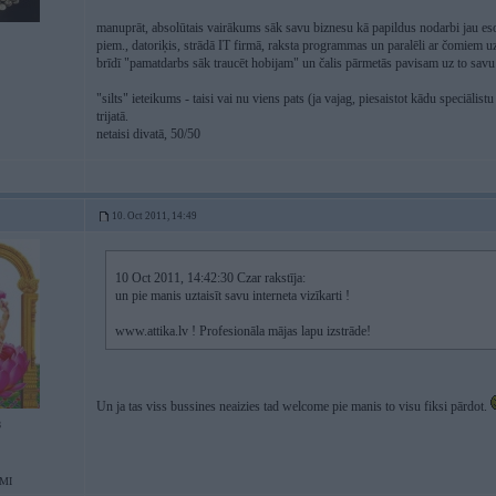
manuprāt, absolūtais vairākums sāk savu biznesu kā papildus nodarbi jau e
piem., datoriķis, strādā IT firmā, raksta programmas un paralēli ar čomiem uz
brīdī "pamatdarbs sāk traucēt hobijam" un čalis pārmetās pavisam uz to savu
"silts" ieteikums - taisi vai nu viens pats (ja vajag, piesaistot kādu speciāli
trijatā.
netaisi divatā, 50/50
10. Oct 2011, 14:49
10 Oct 2011, 14:42:30 Czar rakstīja:
un pie manis uztaisīt savu interneta vizīkarti !
www.attika.lv ! Profesionāla mājas lapu izstrāde!
Un ja tas viss bussines neaizies tad welcome pie manis to visu fiksi pārdot.
8
MI