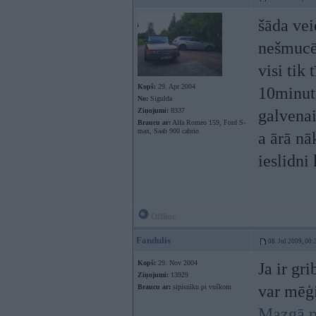
šāda vei
nešmucēj
visi tik
Kopš:
29. Apr 2004
10minut
No:
Sigulda
Ziņojumi:
8337
galvenai
Braucu ar:
Alfa Romeo 159, Ford S-
max, Saab 900 cabrio
a ārā nā
ieslidni
Offline
Fandulis
08. Jul 2009, 00:
Kopš:
29. Nov 2004
Ja ir gr
Ziņojumi:
13929
var mēģi
Braucu ar:
sipisnīku pi vuškom
Mazgā p