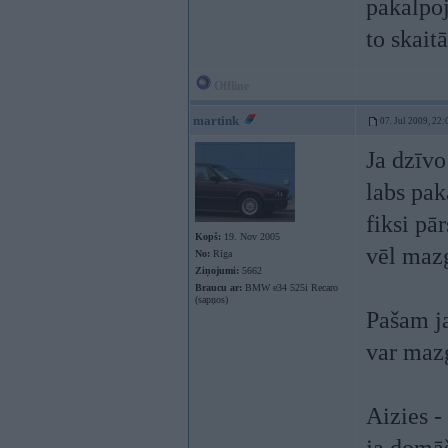
pakalpoj
to skaitā
Offline
martink
07. Jul 2009, 22:
Ja dzīvo
labs pak
fiksi pā
Kopš:
19. Nov 2005
vēl mazg
No:
Rīga
Ziņojumi:
5662
Braucu ar:
BMW e34 525i Recaro
(sapņos)
Pašam ja
var mazg
Aizies -