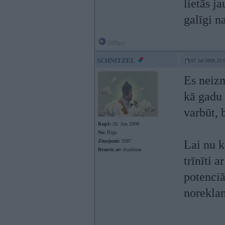
lietās j
galīgi n
Offline
SCHNITZEL
07. Jul 2009, 22:
Es neiz
kā gadu 
varbūt, b
Kopš:
26. Jun 2008
No:
Rīga
Ziņojumi:
3387
Lai nu k
Braucu ar:
dyzelinas
trīnīti 
potenciā
noreklam