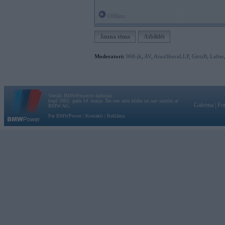
Offline
Jauna tēma
Atbildēt
Moderatori:
968-jk
,
AV
,
AiwaShuraLLP
,
GirtzB
,
Lafter
Vortāls BMWPower.lv darbojas
kopš 2002. gada 14. maija. Tas nav auto klubs un nav saistīts ar
Galvena
|
Fo
BMW AG.
Par BMWPower
|
Kontakti
|
Reklāma