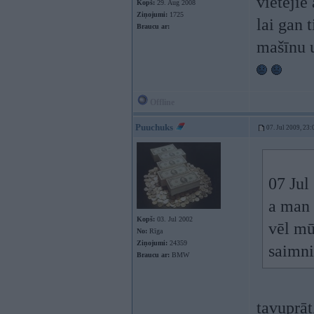
vietējie 
Kopš:
29. Aug 2008
Ziņojumi:
1725
lai gan 
Braucu ar:
mašīnu u
Offline
Puuchuks
07. Jul 2009, 23:
07 Jul
a man l
Kopš:
03. Jul 2002
vēl mū
No:
Rīga
Ziņojumi:
24359
saimn
Braucu ar:
BMW
tavuprāt