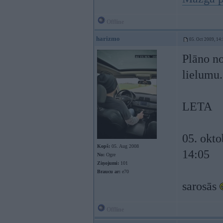
Offline
harizmo
05. Oct 2009, 14
Plāno no
lielumu.
LETA
05. okto
Kopš:
05. Aug 2008
14:05
No:
Ogre
Ziņojumi:
101
Braucu ar:
e70
sarosās
Offline