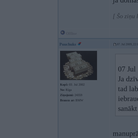
ja domā
[ Šo ziņu 
Offline
Puuchuks
07. Jul 2009, 22:
07 Jul
Ja dzī
Kopš:
03. Jul 2002
tad la
No:
Rīga
Ziņojumi:
24359
iebrau
Braucu ar:
BMW
sanākt 
manuprā