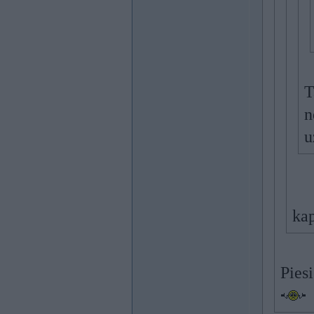
T
n
u
ka
Pies