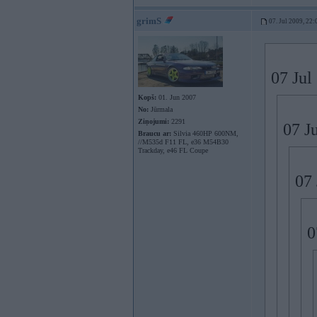
grimS
07. Jul 2009, 22:
07 Jul
Kopš:
01. Jun 2007
No:
Jūrmala
Ziņojumi:
2291
07 J
Braucu ar:
Silvia 460HP 600NM,
//M535d F11 FL, e36 M54B30
Trackday, e46 FL Coupe
07 
0