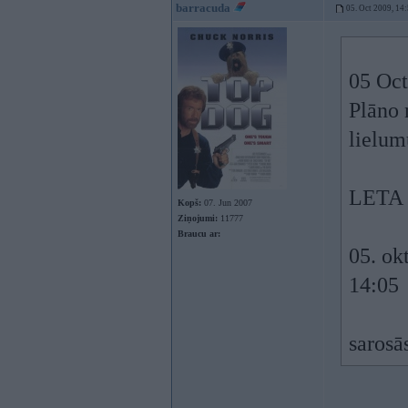
barracuda
05. Oct 2009, 14
05 Oct
Plāno 
lielum
LETA
Kopš:
07. Jun 2007
Ziņojumi:
11777
Braucu ar:
05. ok
14:05
sarosā