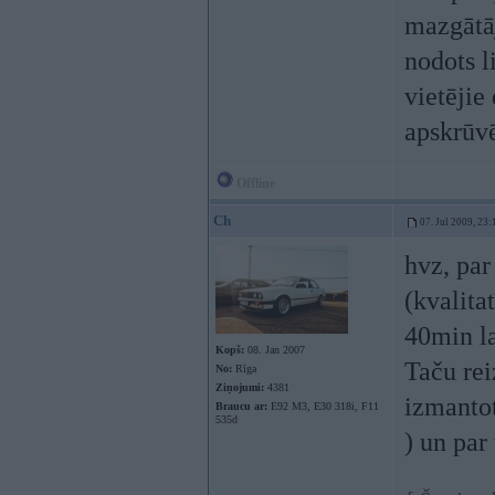
mazgāt
nodots l
vietējie
apskrūvē
Offline
Ch
07. Jul 2009, 23:
hvz, par
(kvalita
40min la
Kopš:
08. Jan 2007
Taču rei
No:
Rīga
Ziņojumi:
4381
izmanto
Braucu ar:
E92 M3, E30 318i, F11
535d
) un par