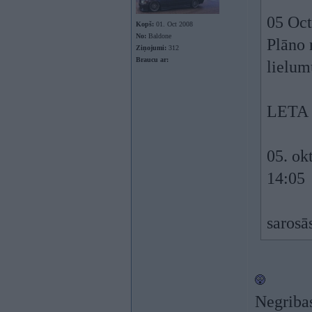
05 Oct
Kopš:
01. Oct 2008
No:
Baldone
Plāno 
Ziņojumi:
312
Braucu ar:
lielum
LETA
05. ok
14:05
sarosā
Negribas