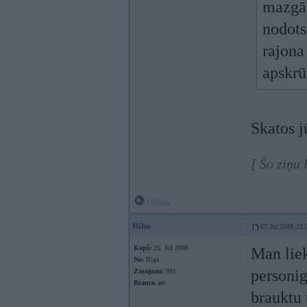
mazgā
nodots
rajona
apskrū
Skatos j
[ Šo ziņu 
Offline
Riho
07. Jul 2009, 23:
Kopš:
25. Jul 2008
Man liek
No:
Rīga
personig
Ziņojumi:
991
Braucu ar:
brauktu 