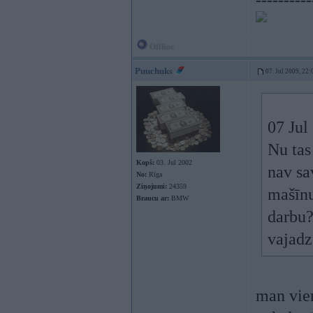
----------
Offline
Puuchuks
07. Jul 2009, 22:
07 Jul
Nu tas
Kopš:
03. Jul 2002
nav sa
No:
Rīga
Ziņojumi:
24359
mašīnu
Braucu ar:
BMW
darbu
vajadz
man vie