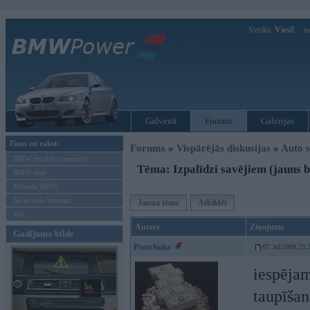
Sveiks,
Viesi!
Ie
Galvenā
Forums
Galerijas
Ziņas un raksti
Forums
»
Vispārējās diskusijas
»
Auto s
BMW modeļu jaunumi
Tēma: Izpalīdzi savējiem (jauns b
BMW testi
Mēneša BMW
Sērijveida tūnings
Jauna tēma
Atbildēt
Vel...
Autors
Ziņojums
Gadījuma bilde
Puuchuks
07. Jul 2009, 21:
iespējam
taupīšan