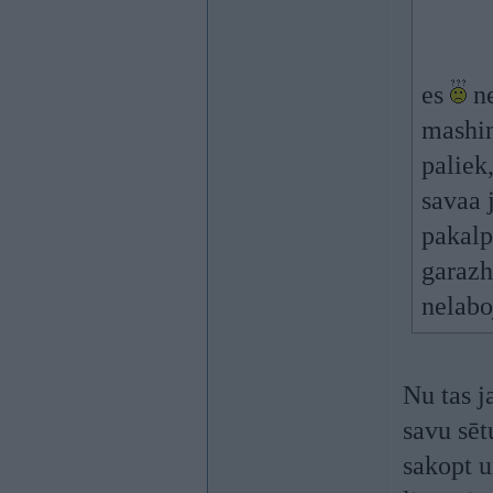
es
ne
mashin
paliek
savaa 
pakal
garazh
nelab
Nu tas j
savu sēt
sakopt 