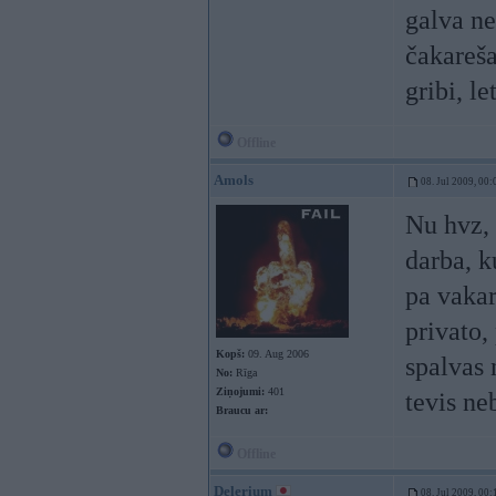
galva ne
čakareša
gribi, l
Offline
Amols
08. Jul 2009, 00:
Nu hvz, 
darba, k
pa vakar
privato,
Kopš:
09. Aug 2006
spalvas 
No:
Rīga
Ziņojumi:
401
tevis ne
Braucu ar:
Offline
Delerium
08. Jul 2009, 00: