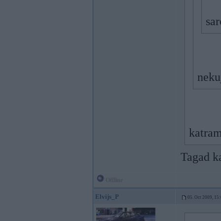
sa
neku
katra
Tagad k
Offline
Elvijs_P
05. Oct 2009, 15