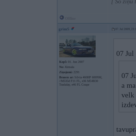
[ Šo ziņu 
Offline
grimS
07. Jul 2009, 23:
07 Jul
Kopš:
01. Jun 2007
No:
Jūrmala
Ziņojumi:
2291
07 J
Braucu ar:
Silvia 460HP 600NM,
//M535d F11 FL, e36 M54B30
a man
Trackday, e46 FL Coupe
velk
izde
tavupr