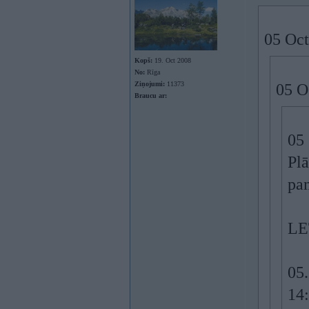
05 Oct
Kopš:
19. Oct 2008
No:
Rīga
Ziņojumi:
11373
05 O
Braucu ar:
05 
Plā
pam
LE
05.
14