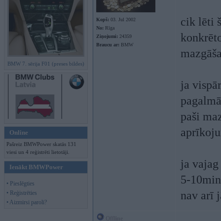
cik lēti
Kopš:
03. Jul 2002
No:
Rīga
konkrēto
Ziņojumi:
24359
Braucu ar:
BMW
mazgāš
BMW 7. sērija F01 (preses bildes)
ja vispā
pagalmā 
paši maz
aprīkoj
Online
Pašreiz BMWPower skatās 131
viesi un 4 reģistrēti lietotāji.
ja vajag
Ienākt BMWPower
5-10min 
• Pieslēgties
nav arī 
• Reģistrēties
• Aizmirsi paroli?
Offline