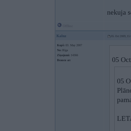
nekuja s
Offline
Kalnz
05. Oct 2009, 15
Kopš:
03. May 2007
No:
Rīga
Ziņojumi:
14366
05 Oct
Braucu ar:
05 O
Plān
pama
LET