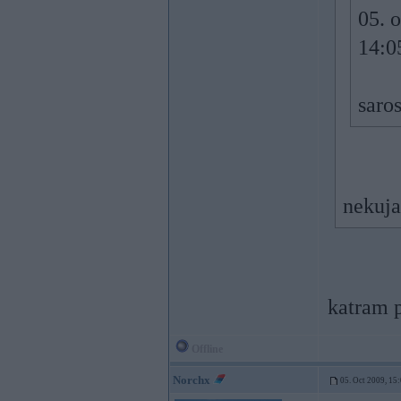
05. 
14:0
saro
nekuja
katram 
Offline
Norchx
05. Oct 2009, 15