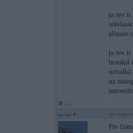
ja tev i
stāvlauk
aliņam u
ja tev i
brauksi
uzvalkā
uz mazgā
automāt
Offline
martink
07. Jul 2009, 22:
Pie čoma