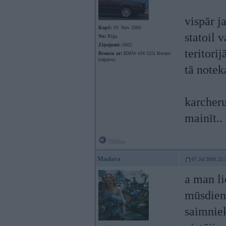
vispār j
Kopš:
19. Nov 2005
statoil 
No:
Rīga
Ziņojumi:
5662
teritorij
Braucu ar:
BMW e34 525i Recaro
(sapņos)
tā notek
karcheru
mainīt..
Offline
Madara
07. Jul 2009, 22:
a man li
mūsdien
saimniek