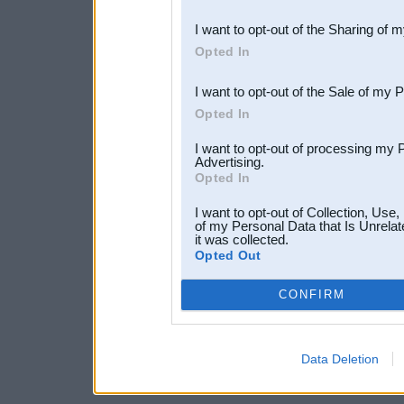
also be disclosed by us to 
I want to opt-out of the Sharing of 
Downstream Participants
th
Opted In
third parties.
I want to opt-out of the Sale of my 
Opted In
I want to opt-out of processing my 
Advertising.
Opted In
I want to opt-out of Collection, Use
of my Personal Data that Is Unrelat
it was collected.
Opted Out
CONFIRM
Data Deletion