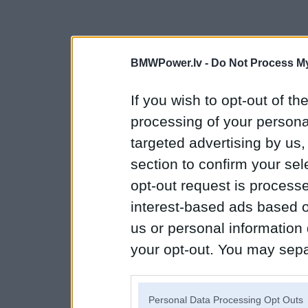
BMWPower.lv -
Do Not Process My
If you wish to opt-out of the
processing of your personal
targeted advertising by us
section to confirm your sel
opt-out request is proces
interest-based ads based o
us or personal information d
your opt-out. You may separ
disclosure of your personal
IAB’s list of downstream pa
Personal Data Processing Opt Outs