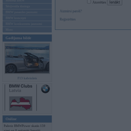
Mēneša BMW
Atcerēties
Sērijveida tūnings
Aizmirsi paroli?
BMW pasaules jaunumi
BMW koncepti
Reģistrēties
BMW konkurentu jaunumi
Moto
Gadījuma bilde
F13 kabriolets
Online
Pašreiz BMWPower skatās 159
viesi un 0 reģistrēti lietotāji.