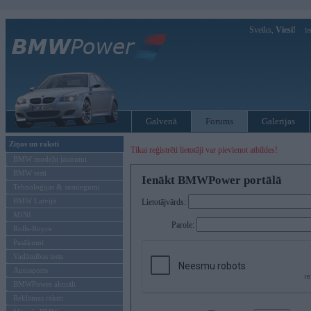
Sveiks,
Viesi!
Ie
Galvenā
Forums
Galerijas
Ziņas un raksti
Tikai reģistrēti lietotāji var pievienot atbildes!
BMW modeļu jaunumi
BMW testi
Ienākt BMWPower portālā
Tehnoloģijas & sasniegumi
BMW Latvijā
Lietotājvārds:
MINI
Parole:
Rolls-Royce
Pasākumi
Vadāmības tests
Autosports
BMWPower aktuāli
Reklāmas raksti