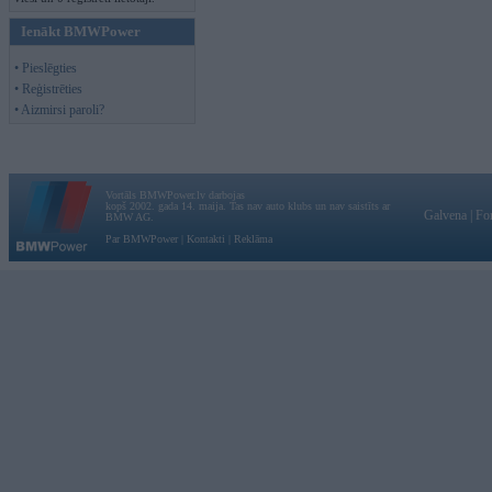
Ienākt BMWPower
• Pieslēgties
• Reģistrēties
• Aizmirsi paroli?
Vortāls BMWPower.lv darbojas
kopš 2002. gada 14. maija. Tas nav auto klubs un nav saistīts ar
Galvena
|
Fo
BMW AG.
Par BMWPower
|
Kontakti
|
Reklāma