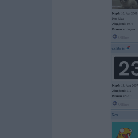
Kopš:
10. Apr 2009
No:
Rīga
Ziņojumi:
1954
Braucu ar:
kājām
Offline
exlibris
Kopš:
13. Aug 2007
Ziņojumi:
512
Braucu ar:
e91
Offline
Xex