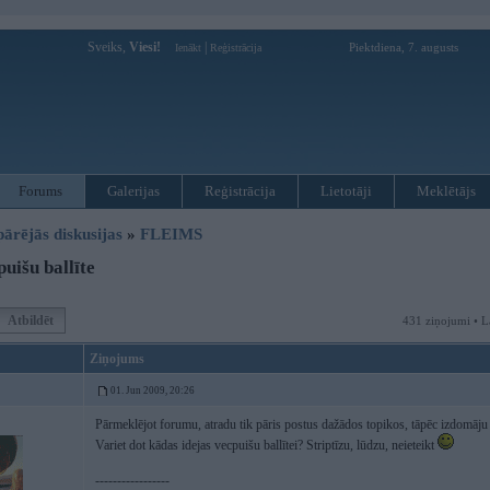
Sveiks,
Viesi!
|
Piektdiena, 7. augusts
Ienākt
Reģistrācija
Forums
Galerijas
Reģistrācija
Lietotāji
Meklētājs
pārējās diskusijas
»
FLEIMS
uišu ballīte
Atbildēt
431 ziņojumi • L
Ziņojums
01. Jun 2009, 20:26
Pārmeklējot forumu, atradu tik pāris postus dažādos topikos, tāpēc izdomāju 
Variet dot kādas idejas vecpuišu ballītei? Striptīzu, lūdzu, neieteikt
-----------------