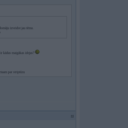
domāju izveidot jau tēmu.
 ir kādas maigākas idejas?
taam par striptiizu
#4