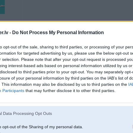
.lv -
Do Not Process My Personal Information
to opt-out of the sale, sharing to third parties, or processing of your per
01. Jun 2009, 20:32
formation for targeted advertising by us, please use the below opt-out s
r selection. Please note that after your opt-out request is processed y
Varbūt ir arī bijušas kādas mežonīgi labās atrakcijas, ko ieteiktu arī citiem? 
eing interest-based ads based on personal information utilized by us or
disclosed to third parties prior to your opt-out. You may separately opt-
-----------------
Eu, kāpēc nerāda parakstu?
losure of your personal information by third parties on the IAB’s list of
. This information may also be disclosed by us to third parties on the
IA
Participants
that may further disclose it to other third parties.
ny un R1200GS
l Data Processing Opt Outs
o opt-out of the Sharing of my personal data.
01. Jun 2009, 20:32