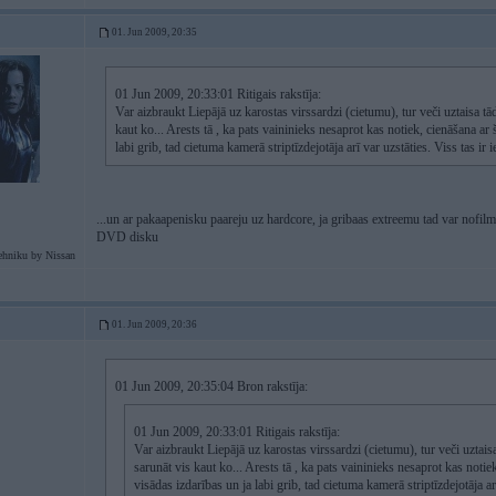
01. Jun 2009, 20:35
01 Jun 2009, 20:33:01 Ritigais rakstīja:
Var aizbraukt Liepājā uz karostas virssardzi (cietumu), tur veči uztaisa tā
kaut ko... Arests tā , ka pats vaininieks nesaprot kas notiek, cienāšana ar
labi grib, tad cietuma kamerā striptīzdejotāja arī var uzstāties. Viss tas i
...un ar pakaapenisku paareju uz hardcore, ja gribaas extreemu tad var nofilm
DVD disku
ehniku by Nissan
01. Jun 2009, 20:36
01 Jun 2009, 20:35:04 Bron rakstīja:
01 Jun 2009, 20:33:01 Ritigais rakstīja:
Var aizbraukt Liepājā uz karostas virssardzi (cietumu), tur veči uztais
sarunāt vis kaut ko... Arests tā , ka pats vaininieks nesaprot kas notie
visādas izdarības un ja labi grib, tad cietuma kamerā striptīzdejotāja ar