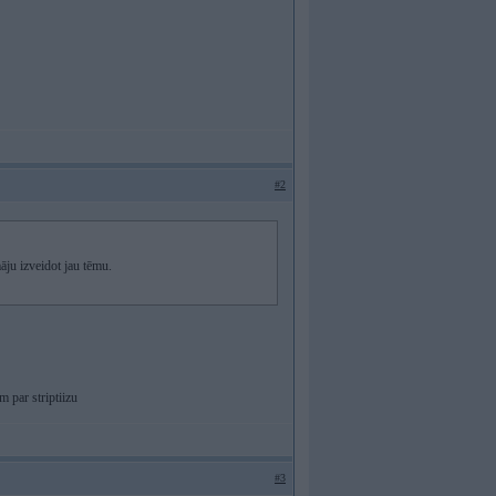
#2
āju izveidot jau tēmu.
m par striptiizu
#3