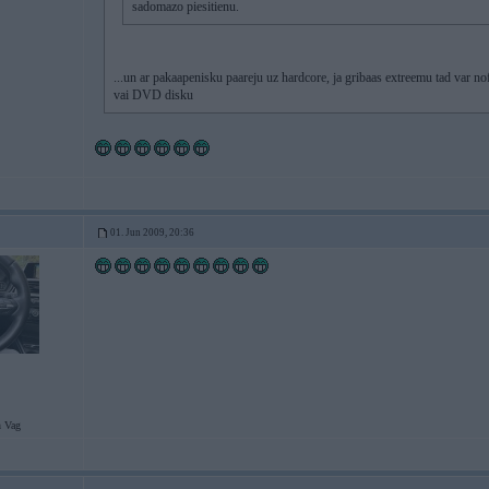
sadomazo piesitienu.
...un ar pakaapenisku paareju uz hardcore, ja gribaas extreemu tad var no
vai DVD disku
01. Jun 2009, 20:36
 Vag