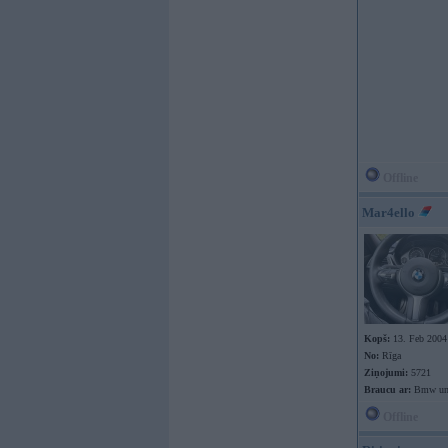
Offline
Mar4ello
Kopš:
13. Feb 2004
No:
Rīga
Ziņojumi:
5721
Braucu ar:
Bmw un
Offline