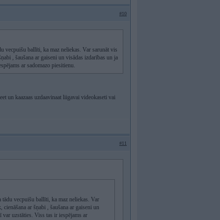
#10
du vecpuišu ballīti, ka maz neliekas. Var sarunāt vis
 šņabi , šaušana ar gaiseni un visādas izdarības un ja
r iespējams ar sadomazo piesitienu.
eet un kaazaas uzdaavinaat liigavai videokaseti vai
#11
a tādu vecpuišu ballīti, ka maz neliekas. Var
k, cienāšana ar šņabi , šaušana ar gaiseni un
ī var uzstāties. Viss tas ir iespējams ar