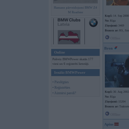
Hamann pārveidojumi BMW Z4
M Roadster
Kopš:
14. Sep 2008
No:
Rīga
Ziņojumi:
3469
Braucu ar:
RS, Jim
Offline
Bron
Online
Pašreiz BMWPower skatās 177
viesi un 6 reģistrēti lietotāji.
Ienākt BMWPower
• Pieslēgties
• Reģistrēties
Kopš:
30. Aug 2002
• Aizmirsi paroli?
No:
Rīga
Ziņojumi:
15204
Braucu ar:
Traktort
Offline
Apins