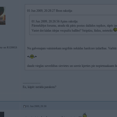
01 Jun 2009, 20:28:27 Bron rakstīja:
01 Jun 2009, 20:26:56 Apins rakstīja:
Pārmeklējot forumu, atradu tik pāris postus dažādos topikos, tāpēc iz
Variet dot kādas idejas vecpuišu ballītei? Striptīzu, lūdzu, neieteikt
ny un R1200GS
Nu galvenajam vaininiekam negribās nekādas hardcore izdarības. Varbūt
daudz vieglas uzvediibas sievietes un uzreiz kjerties pie nopietnaakaam lie
-----------------
Eu, kāpēc nerāda parakstu?
01. Jun 2009, 20:30