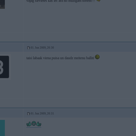
vajag sievietes kas lec ara no milzigam tortem!!!
01. Jun 2009, 20:30
taisi labaak viena puisa un daudz meitenu balliti
01. Jun 2009, 20:31