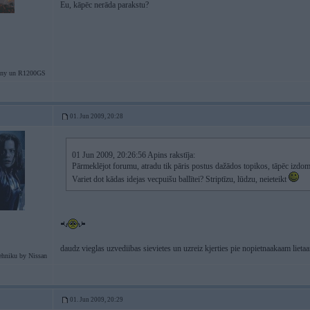
Eu, kāpēc nerāda parakstu?
ny un R1200GS
01. Jun 2009, 20:28
01 Jun 2009, 20:26:56 Apins rakstīja:
Pārmeklējot forumu, atradu tik pāris postus dažādos topikos, tāpēc izdom
Variet dot kādas idejas vecpuišu ballītei? Striptīzu, lūdzu, neieteikt
daudz vieglas uzvediibas sievietes un uzreiz kjerties pie nopietnaakaam lietaa
ehniku by Nissan
01. Jun 2009, 20:29