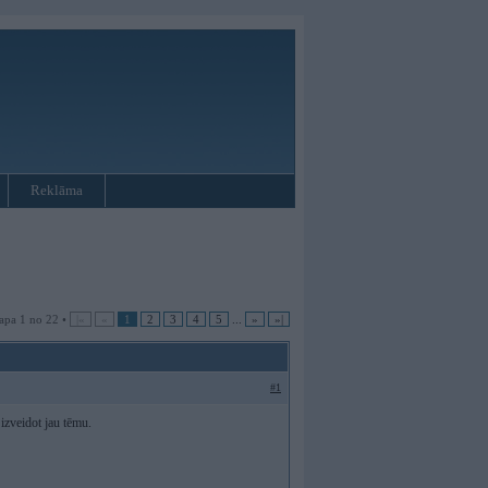
Reklāma
apa 1 no 22 •
|«
«
1
2
3
4
5
...
»
»|
#1
izveidot jau tēmu.