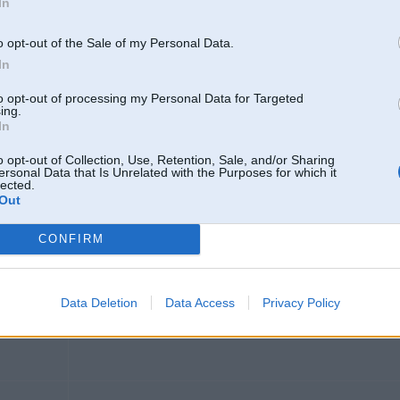
In
Viss jau it kā no naudas atkarīgs
o opt-out of the Sale of my Personal Data.
Paņem un iesēdini lidmašīnā uz Ibizu
In
to opt-out of processing my Personal Data for Targeted
ing.
In
460HP 600NM,
36 M54B30
oupe
o opt-out of Collection, Use, Retention, Sale, and/or Sharing
ersonal Data that Is Unrelated with the Purposes for which it
lected.
Out
01. Jun 2009, 20:33
Var aizbraukt Liepājā uz karostas virssardzi (cietumu), tur veči uztaisa tādu v
CONFIRM
ko... Arests tā , ka pats vaininieks nesaprot kas notiek, cienāšana ar šņabi , š
tad cietuma kamerā striptīzdejotāja arī var uzstāties. Viss tas ir iespējams ar
Data Deletion
Data Access
Privacy Policy