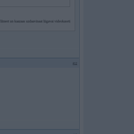
filmeet un kaazaas uzdaavinaat liigavai videokaseti
#12