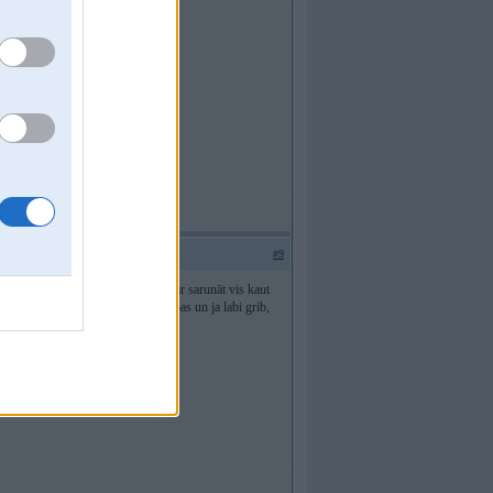
#9
ecpuišu ballīti, ka maz neliekas. Var sarunāt vis kaut
aušana ar gaiseni un visādas izdarības un ja labi grib,
 sadomazo piesitienu.