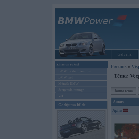
Galvenā
Ziņas un raksti
Forums
»
Vis
BMW modeļu jaunumi
Tēma: Vecp
BMW testi
Mēneša BMW
Sērijveida tūnings
Jauna tēma
Vel...
Autors
Gadījuma bilde
Apins