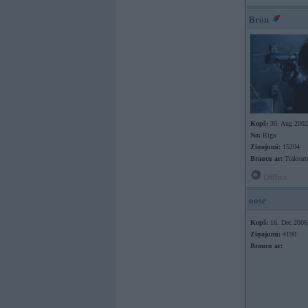
Bron
Kopš:
30. Aug 2002
No:
Rīga
Ziņojumi:
15204
Braucu ar:
Traktort
Offline
oose
Kopš:
16. Dec 2006
Ziņojumi:
4190
Braucu ar: