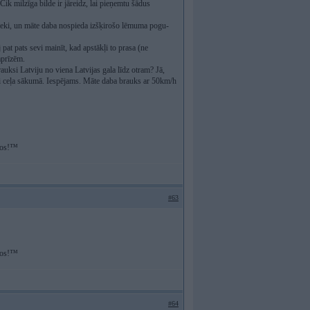
 Cik milzīga bilde ir jāreidz, lai pieņemtu šādus
zīvnieki, un māte daba nospieda izšķirošo lēmuma pogu-
pat pats sevi mainīt, kad apstākļi to prasa (ne
aprīzēm.
auksi Latviju no viena Latvijas gala līdz otram? Jā,
ini ceļa sākumā. Iespējams. Māte daba brauks ar 50km/h
īvos!™
#63
īvos!™
#64