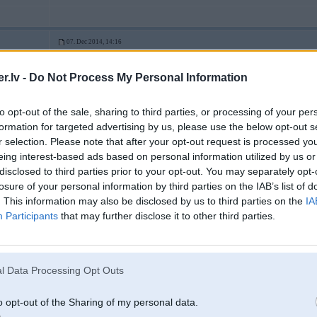
07. Dec 2014, 14:16
2
.lv -
Do Not Process My Personal Information
07 Dec 2014, 14:09:46 Kasics rakstīja:
Kāda starpība vai dabīgi selekcionēts vai laboratorijā.
Vienā gadījumā tas aizņem 100 gadus, bet otrā gadījumā, nezinu, nedēļu v
to opt-out of the sale, sharing to third parties, or processing of your per
Vienā gadījumā "māte daba" pēc 100 gadiem pasaka šitas strādās vai nestra
formation for targeted advertising by us, please use the below opt-out s
Paņem jebkuru kultūraugu, iestādi brīvā dabā un paskaties cik ilgi viņš spē
nesagādās nekādas problēmas.
r selection. Please note that after your opt-out request is processed y
Un izrietot no tā sanāk, ka māte daba jau sen pateikusi savu atbildi par m
eing interest-based ads based on personal information utilized by us or
disclosed to third parties prior to your opt-out. You may separately opt-
losure of your personal information by third parties on the IAB’s list of
tur jau tā lieta ka dumjie cilvēki domā - ja reiz šis augs ir izaudzis dabīgās sele
. This information may also be disclosed by us to third parties on the
IA
tā galvenā kļūda visā šajā absurdās loģikas ķēdītē
Participants
that may further disclose it to other third parties.
07. Dec 2014, 14:26
l Data Processing Opt Outs
un kāds tam ir sakars ar tēmu? tiešām ir jāskaidro kā tiks ietekmētas pārtikas c
2
personīgi no tā kaut ko iegūsi un tas lēmums būs pieņemts dēļ rūpēm par masu 
o opt-out of the Sharing of my personal data.