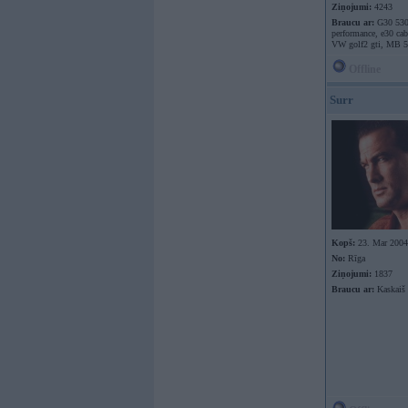
Ziņojumi:
4243
Braucu ar:
G30 53
performance, e30 cabr
VW golf2 gti, MB 
Offline
Surr
Kopš:
23. Mar 2004
No:
Rīga
Ziņojumi:
1837
Braucu ar:
Kaskaiš