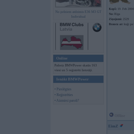
Kopš:
19. Feb 2004
No pelniem atdzimis E36 M3 GT
No:
Rīga
Individual
Ziņojumi:
2529
Braucu ar:
kuģi pa 
Online
Pašreiz BMWPower skatās 163
viesi un 5 reģistrēti lietotāji.
Ienākt BMWPower
• Pieslēgties
• Reģistrēties
• Aizmirsi paroli?
Offline
EimZ