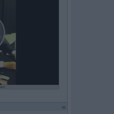
ideo!
#62