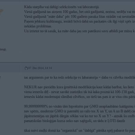
Kāda starpība vai dabīgi selekcionēts vai laboratorijā.
Vienā gadījumā tas aizņem 100 gadus, bet otrā gadījumā, nezinu, nedēļu vai 
Vienā gadījumā "māte daba" pēc 100 gadiem pasaka šitas strādās vai nestradās
Paņem jebkuru kultūraugu, iestādi brīvā dabā un paskaties cik ilgi viņš spēs i
nekādas problēmas.
Un izrietot no tā sanāk, ka māte daba jau sen pateikusi savu atbildi par mūsu 
bruģi.
07. Dec 2014, 14:14
tas arguments par to ka redz selekcija vs labaratorija = daba vs cilvēka modifi
2
NEKUR nav pierādīts kura ģenētiskā modifikācija kaut kādai barībai, ko lieto
viena iemesla dēļ - nevar savākt statistiku tik īsā laika posmā kā 100-150 gadi,
iemeslu kādai modernajai slimībai cilvēkos, un tieši tas pats ir ar visu citu pār
99,999999999% no visām tām hipotēzēm par ĢMO neapšaubāmo kaitīgumu tiek
nav spēris, modernie ĢMO ir patentēti un ražo tos X un Y, un A un B tādēļ ci
jāpārorientējas un jāpērk dārgās sēklas vai ko tur no X un Y? - aizsāk šo stul
pamatskolas bioloģijas kursa neko nav sajēguši, un tādu ir ĻOTI daudz
tikai naivi muļķi domā ka "organiskā" un "dabīgā" pārtika spēj pabarot šo pasa