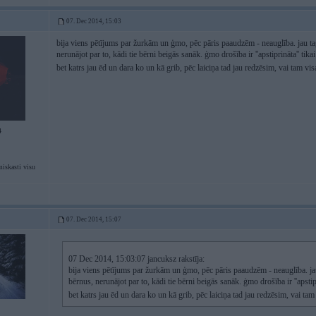
07. Dec 2014, 15:03
bija viens pētījums par žurkām un ģmo, pēc pāris paaudzēm - neauglība. jau t
nerunājot par to, kādi tie bērni beigās sanāk. ģmo drošība ir ''apstiprināta'' tika
bet katrs jau ēd un dara ko un kā grib, pēc laiciņa tad jau redzēsim, vai tam v
4
iskasti visu
07. Dec 2014, 15:07
07 Dec 2014, 15:03:07 jancuksz rakstīja:
bija viens pētījums par žurkām un ģmo, pēc pāris paaudzēm - neauglība. ja
bērnus, nerunājot par to, kādi tie bērni beigās sanāk. ģmo drošība ir ''apstip
bet katrs jau ēd un dara ko un kā grib, pēc laiciņa tad jau redzēsim, vai t