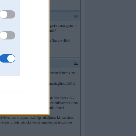
#68
imnieks var atļauties jaunu claasu pirkt katru gadu un
 ir tavs pamatojums parakstīt šo vēstuli?
odificētajai pārtikai būt kaitīgai cilvēku veselībai
#69
coties uz novecujušiem un falsificētiem datiem ( jūs
noloba" - šādu mēslu stumj tipiski mazizglītoti ĢMO
zīt ielās plebeju pūļus, kuri protestē hvz pret ko) -
 netike vairs uztverti kā prece - bet lauksaimniekiem
ncepcijai par brīvo tirgu un godīgu konkurencei.
lvēku. Tas ir tikpat nozīmīgs atklājums kā vakcīnas
rācijas to ļoti neētiskā veidā izmanto, lai iedzīvotos.