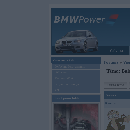
Galvenā
Ziņas un raksti
Forums
»
Vis
BMW modeļu jaunumi
Tēma: Bals
BMW testi
Mēneša BMW
Sērijveida tūnings
Jauna tēma
Vel...
Autors
Gadījuma bilde
Kasics