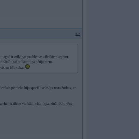
#72
u tagad ir milzīgas problēmas cilvēkiem ieņemt
rināta'' tikai ar īstermiņa pētījumiem.
am visam būs sekas
ilais pētnieks bija speciāli atlasījis testa žurkas, ar
uz chemtrailiem vai kādu citu tikpat zinātnisku tēmu.