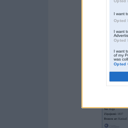
Opted 
Offline
I want t
JZ
Opted 
Kopš:
31. May 200
Ziņojumi:
9159
I want 
Braucu ar:
Advertis
Opted 
Offline
I want t
of my P
was col
Surr
Opted 
Kopš:
23. Mar 2004
No:
Rīga
Ziņojumi:
1837
Braucu ar:
Kaskaiš
Offline