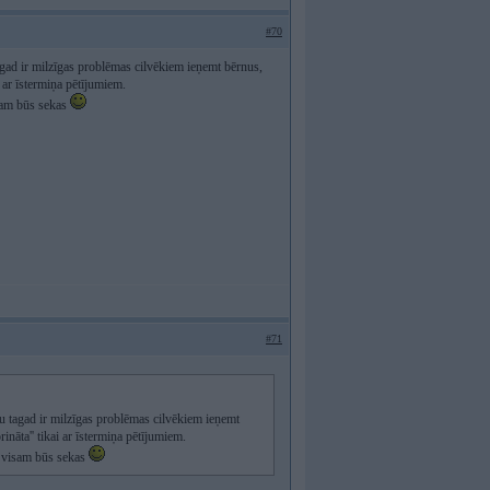
#70
agad ir milzīgas problēmas cilvēkiem ieņemt bērnus,
i ar īstermiņa pētījumiem.
isam būs sekas
#71
u tagad ir milzīgas problēmas cilvēkiem ieņemt
rināta'' tikai ar īstermiņa pētījumiem.
am visam būs sekas