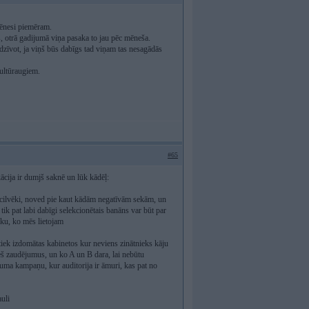
mēnesi piemēram.
, otrā gadijumā viņa pasaka to jau pēc mēneša.
zdzīvot, ja viņš būs dabīgs tad viņam tas nesagādās
kultūraugiem.
#65
kācija ir dumjš saknē un lūk kādēļ:
 cilvēki, noved pie kaut kādām negatīvām sekām, un
 tik pat labi dabīgi selekcionētais banāns var būt par
tiku, ko mēs lietojam
 izdomātas kabinetos kur neviens zinātnieks kāju
eš zaudējumus, un ko A un B dara, lai nebūtu
buma kampaņu, kur auditorija ir āmuri, kas pat no
uli