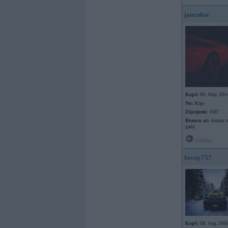
jancuksz
Kopš:
09. May 201
No:
Rīga
Ziņojumi:
1687
Braucu ar:
ziemas m
gadu
Offline
berny757
Kopš:
08. Aug 2006