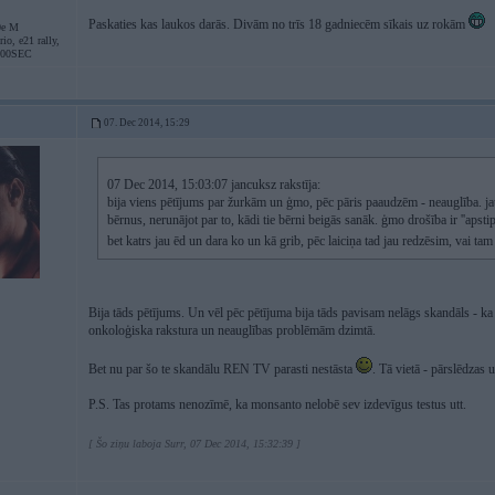
Paskaties kas laukos darās. Divām no trīs 18 gadniecēm sīkais uz rokām
0e M
io, e21 rally,
500SEC
07. Dec 2014, 15:29
07 Dec 2014, 15:03:07 jancuksz rakstīja:
bija viens pētījums par žurkām un ģmo, pēc pāris paaudzēm - neauglība. ja
bērnus, nerunājot par to, kādi tie bērni beigās sanāk. ģmo drošība ir ''apstip
bet katrs jau ēd un dara ko un kā grib, pēc laiciņa tad jau redzēsim, vai t
Bija tāds pētījums. Un vēl pēc pētījuma bija tāds pavisam nelāgs skandāls - ka izc
onkoloģiska rakstura un neauglības problēmām dzimtā.
Bet nu par šo te skandālu REN TV parasti nestāsta
. Tā vietā - pārslēdzas 
P.S. Tas protams nenozīmē, ka monsanto nelobē sev izdevīgus testus utt.
[ Šo ziņu laboja Surr, 07 Dec 2014, 15:32:39 ]