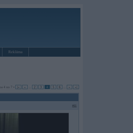
Reklāma
pa 4 no 7 •
|«
«
...
2
3
4
5
6
...
»
»|
#61