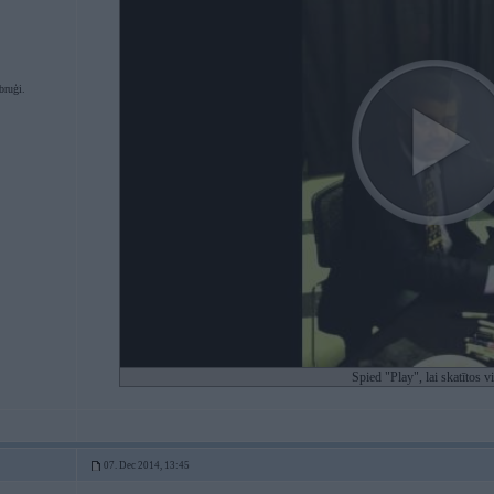
bruģi.
Spied "Play", lai skatītos v
07. Dec 2014, 13:45