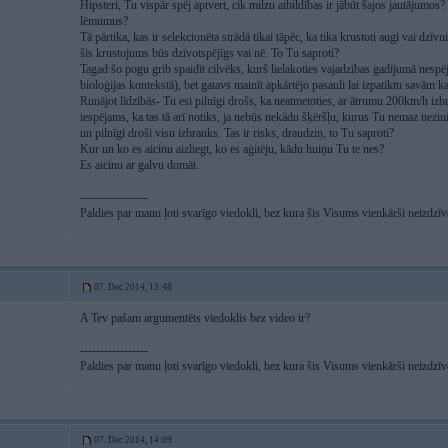
Hipsteri, Tu vispār spēj aptvert, cik milzu atbildības ir jābūt šajos jautājumos?
lēmumus?
Tā pārtika, kas ir selekcionēta strādā tikai tāpēc, ka tika krustoti augi vai d
šis krustojums būs dzīvotspējīgs vai nē. To Tu saproti?
Tagad šo pogu grib spaidīt cilvēks, kurš lielakoties vajadzības gadījumā nespēj 
bioloģijas kontekstā), bet gatavs mainīt apkārtējo pasauli lai izpatiktu savām k
Runājot līdzībās- Tu esi pilnīgi drošs, ka neatmetoties, ar ātrumu 200km/h izbr
iespējams, ka tas tā arī notiks, ja nebūs nekādu šķēršļu, kurus Tu nemaz nez
un pilnīgi droši visu izbrauks. Tas ir risks, draudziņ, to Tu saproti?
Kur un ko es aicinu aizliegt, ko es aģitēju, kādu huiņu Tu te nes?
Es aicinu ar galvu domāt.
-----------------
Paldies par manu ļoti svarīgo viedokli, bez kura šis Visums vienkārši neizdz
07. Dec 2014, 13:48
A Tev pašam argumentēts viedoklis bez video ir?
-----------------
Paldies par manu ļoti svarīgo viedokli, bez kura šis Visums vienkārši neizdz
07. Dec 2014, 14:09