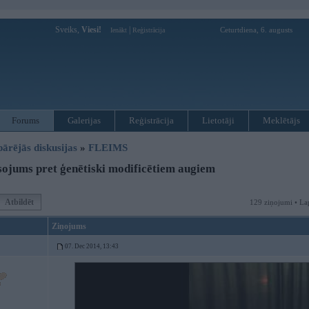
Sveiks,
Viesi!
|
Ceturtdiena, 6. augusts
Ienākt
Reģistrācija
Forums
Galerijas
Reģistrācija
Lietotāji
Meklētājs
pārējās diskusijas
»
FLEIMS
ojums pret ģenētiski modificētiem augiem
Atbildēt
129 ziņojumi • La
Ziņojums
07. Dec 2014, 13:43