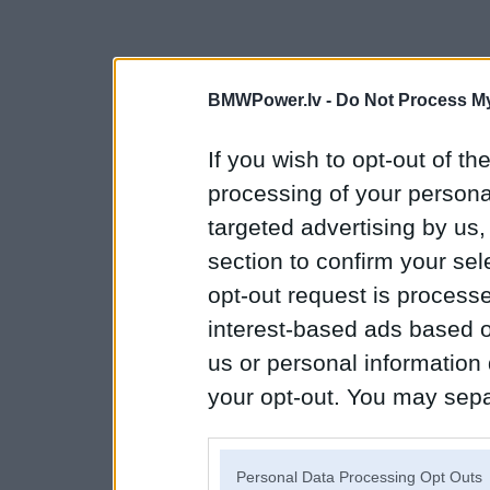
BMWPower.lv -
Do Not Process My
If you wish to opt-out of the
processing of your personal
targeted advertising by us
section to confirm your sel
opt-out request is proces
interest-based ads based o
us or personal information d
your opt-out. You may separ
disclosure of your personal
IAB’s list of downstream pa
Personal Data Processing Opt Outs