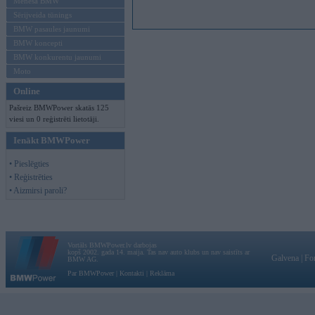
Mēneša BMW
Sērijveida tūnings
BMW pasaules jaunumi
BMW koncepti
BMW konkurentu jaunumi
Moto
Online
Pašreiz BMWPower skatās 125
viesi un 0 reģistrēti lietotāji.
Ienākt BMWPower
• Pieslēgties
• Reģistrēties
• Aizmirsi paroli?
Vortāls BMWPower.lv darbojas
kopš 2002. gada 14. maija. Tas nav auto klubs un nav saistīts ar
Galvena
|
Fo
BMW AG.
Par BMWPower
|
Kontakti
|
Reklāma