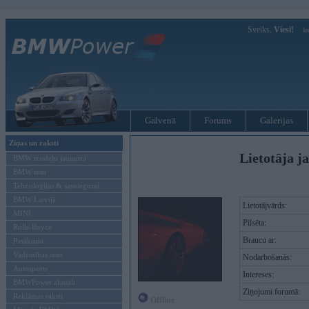
Sveiks,
Viesi!
Ie
Galvenā
Forums
Galerijas
Ziņas un raksti
Lietotāja j
BMW modeļu jaunumi
BMW testi
Tehnoloģijas & sasniegumi
BMW Latvijā
Lietotājvārds:
MINI
Pilsēta:
Rolls-Royce
Braucu ar:
Pasākumi
Vadāmības tests
Nodarbošanās:
Autosports
Intereses:
BMWPower aktuāli
Ziņojumi forumā:
Reklāmas raksti
Offline