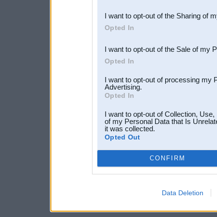
also be disclosed by us to 
I want to opt-out of the Sharing of 
Downstream Participants
th
Opted In
third parties.
I want to opt-out of the Sale of my 
Opted In
I want to opt-out of processing my 
Advertising.
Opted In
I want to opt-out of Collection, Use
of my Personal Data that Is Unrelat
it was collected.
Opted Out
CONFIRM
Data Deletion