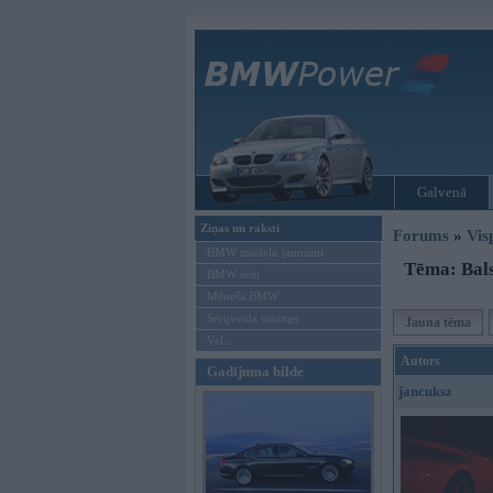
Galvenā
Ziņas un raksti
Forums
»
Vis
BMW modeļu jaunumi
Tēma: Bals
BMW testi
Mēneša BMW
Sērijveida tūnings
Jauna tēma
Vel...
Autors
Gadījuma bilde
jancuksz