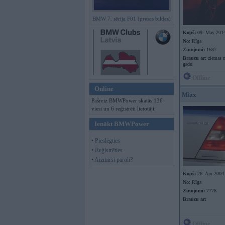
BMW 7. sērija F01 (preses bildes)
Kopš:
09. May 201
No:
Rīga
Ziņojumi:
1687
Braucu ar:
ziemas m
gadu
Offline
Online
Mizx
Pašreiz BMWPower skatās 136
viesi un 6 reģistrēti lietotāji.
Ienākt BMWPower
• Pieslēgties
• Reģistrēties
• Aizmirsi paroli?
Kopš:
26. Apr 2004
No:
Rīga
Ziņojumi:
7778
Braucu ar:
Offline