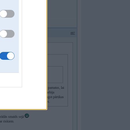
#87
idrs, ka dažiem vajag ielikt pamatu pamatus, lai
u kopumā. Tagad tak dabaszinātnes nebija
du nav apguvuši. Un droši vien ieraugot pārtikas
ĢMO ir visur, ka no tā neizvairīties.
parādās smaids sejā
ar riskiem.