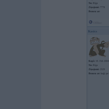
No:
Rīga
Ziņojumi:
7778
Braucu ar:
Offline
Kasics
Kopš:
19. Feb 2004
No:
Rīga
Ziņojumi:
2529
Braucu ar:
kuģi pa 