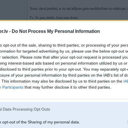
Nunu, davai pastāsti, ar ko tad atšķiras gēnu modificēšana no selekcij
P.s. Es pats,zināšu, kurp man doties.
Rezultāts? Pirmajā gadījumā ābols paliks par ābolu, ar noteiktu iespējamo īp
.lv -
Do Not Process My Personal Information
rāmītis. Otrajā gadījumā rāmīša nav. Tas vairs nebūs ābols, jo īpašību kopums
alerģija tikai pret zemenēm, pēkšņi var parādīties alerģija pret āboliem. Un ša
risks — kāds nevarēs droši ēst neko, jo samainīti gēni var sačakarēt visu normā
to opt-out of the sale, sharing to third parties, or processing of your per
modificēšanai būtu vienāds, tad modificēšana nevienu neinteresētu, jo ir dār
formation for targeted advertising by us, please use the below opt-out s
r selection. Please note that after your opt-out request is processed y
eing interest-based ads based on personal information utilized by us or
07. Dec 2014, 18:10
disclosed to third parties prior to your opt-out. You may separately opt-
losure of your personal information by third parties on the IAB’s list of
labāk būtu balsojums pret pediņmācībām skolās
. This information may also be disclosed by us to third parties on the
IA
Participants
that may further disclose it to other third parties.
l Data Processing Opt Outs
o opt-out of the Sharing of my personal data.