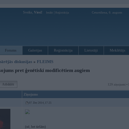
Sveiks,
Viesi!
|
Ceturtdiena, 6. augusts
Ienākt
Reģistrācija
Forums
Galerijas
Reģistrācija
Lietotāji
Meklētājs
pārējās diskusijas
»
FLEIMS
ojums pret ģenētiski modificētiem augiem
Atbildēt
129 ziņojumi • 
Ziņojums
07. Dec 2014, 17:25
(nē, bet tiešām)