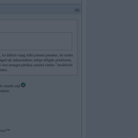
#83
, ka dažiem vajag ielikt pamatu pamatus, lai runātu
agad tak dabaszinātnes nebija obligāts priekšmets,
i vien ieraugot pārtikas sastāvā vārdus "modificētā
īties.
dās smaids sejā
iskiem.
zīvos!™