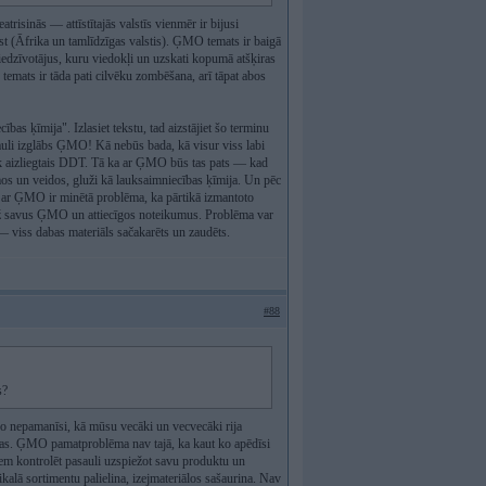
isinās — attīstītajās valstīs vienmēr ir bijusi
st (Āfrika un tamlīdzīgas valstis). ĢMO temats ir baigā
 iedzīvotājus, kuru viedokļi un uzskati kopumā atšķiras
emats ir tāda pati cilvēku zombēšana, arī tāpat abos
as ķīmija". Izlasiet tekstu, tad aizstājiet šo terminu
uli izglābs ĢMO! Kā nebūs bada, kā visur viss labi
lāk aizliegtais DDT. Tā ka ar ĢMO būs tas pats — kad
umos un veidos, gluži kā lauksaimniecības ķīmija. Un pēc
d ar ĢMO ir minētā problēma, ka pārtikā izmantoto
piež savus ĢMO un attiecīgos noteikumus. Problēma var
ā — viss dabas materiāls sačakarēts un zaudēts.
#88
s?
ko nepamanīsi, kā mūsu vecāki un vecvecāki rija
dzas. ĢMO pamatproblēma nav tajā, ka kaut ko apēdīsi
niem kontrolēt pasauli uzspiežot savu produktu un
ikalā sortimentu palielina, izejmateriālos sašaurina. Nav