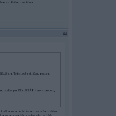
obēšana un cilvēku zombēšana.
#89
modificēšanu. Trūkst pašu zināšanu pamatu.
cijas, runājot par REZULTĀTU, nevis procesu,
o īpašību kopumu, lai ko ar to nedarītu — dabas
šību kopums var būt, atļaušos teikt, jebkāds.