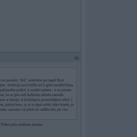
#82
uz pasaules "tīrā", neieteiktu jau tagad Rimi
 gēns. Selekcija savā būtībā arī ir gēnu modificēšana,
pārbaudīta praksē, ir mazliet aplami - ir un pietam
as, ka ar ģmo tiek kultūrām attīstīta naturāla
s ar ķīmiju, tā kā lielajiem protestētājiem atliek 2
iem, pārdot bmw, jo ar to tāpat nebūs laika braukt, jo
znāks sausums vai plūdi un valdība būs pie visa
u. Trūkst pašu zināšanu pamatu.