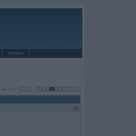
Reklāma
Lapa 5 no 7 •
|«
«
...
3
4
5
6
7
»
»|
#81