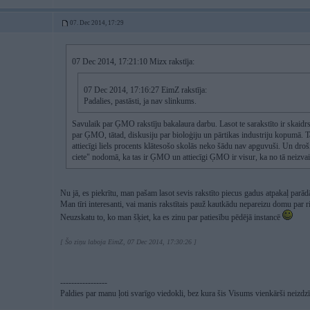
07. Dec 2014, 17:29
07 Dec 2014, 17:21:10 Mizx rakstīja:
07 Dec 2014, 17:16:27 EimZ rakstīja:
Padalies, pastāsti, ja nav slinkums.
Savulaik par ĢMO rakstīju bakalaura darbu. Lasot te sarakstīto ir skaidrs
par ĢMO, tātad, diskusiju par bioloģiju un pārtikas industriju kopumā. T
attiecīgi liels procents klātesošo skolās neko šādu nav apguvuši. Un droš
ciete" nodomā, ka tas ir ĢMO un attiecīgi ĢMO ir visur, ka no tā neizvair
Nu jā, es piekrītu, man pašam lasot sevis rakstīto piecus gadus atpakaļ parā
Man tīri interesanti, vai manis rakstītais pauž kautkādu nepareizu domu par r
Neuzskatu to, ko man šķiet, ka es zinu par patiesību pēdējā instancē
[ Šo ziņu laboja EimZ, 07 Dec 2014, 17:30:26 ]
-----------------
Paldies par manu ļoti svarīgo viedokli, bez kura šis Visums vienkārši neizd