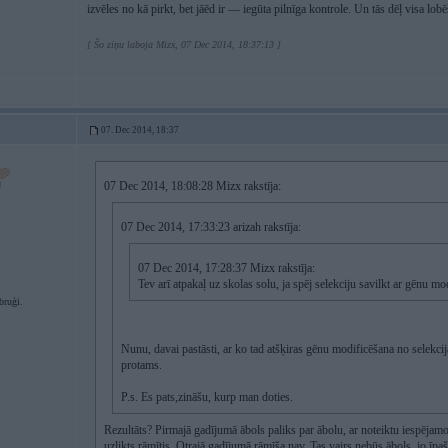
izvēles no kā pirkt, bet jāēd ir — iegūta pilnīga kontrole. Un tās dēļ visa l
[ Šo ziņu laboja Mizx, 07 Dec 2014, 18:37:13 ]
07. Dec 2014, 18:37
07 Dec 2014, 18:08:28 Mizx rakstīja:
07 Dec 2014, 17:33:23 arizah rakstīja:
07 Dec 2014, 17:28:37 Mizx rakstīja:
Tev arī atpakaļ uz skolas solu, ja spēj selekciju savilkt ar gēnu 
bruģi.
Nunu, davai pastāsti, ar ko tad atšķiras gēnu modificēšana no selek
protams.
P.s. Es pats,zināšu, kurp man doties.
Rezultāts? Pirmajā gadījumā ābols paliks par ābolu, ar noteiktu iespējam
uzlikts rāmītis. Otrajā gadījumā rāmīša nav. Tas vairs nebūs ābols, jo īpa