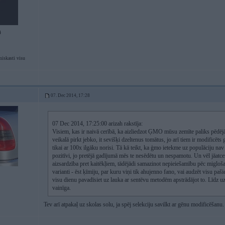
4
iskasti visu
07. Dec 2014, 17:28
07 Dec 2014, 17:25:00 arizah rakstīja:
Visiem, kas ir naivā cerībā, ka aizliedzot ĢMO mūsu zemīte paliks pēdējā 
veikalā pirkt jebko, it sevišķi dzeltenus tomātus, jo arī tiem ir modificēts
tikai ar 100x ilgāku norisi. Tā kā teikt, ka ģmo ietekme uz populāciju nav 
pozitīvi, jo pretējā gadījumā mēs te nesēdētu un nespamotu. Un vēl jāatcer
aizsardzība pret kaitēkļiem, tādējādi samazinot nepieiešamību pēc miglošana
varianti - ēst ķīmiju, par kuru viņi tik ahujenno fano, vai audzēt visu paš
visu dienu pavadīsiet uz lauka ar sentēvu metodēm apstrādājot to. Līdz u
vainīga.
Tev arī atpakaļ uz skolas solu, ja spēj selekciju savilkt ar gēnu modificēšan