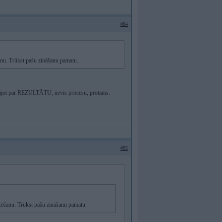
#84
šanu. Trūkst pašu zināšanu pamatu.
runājot par REZULTĀTU, nevis procesu, protams.
#85
ficēšanu. Trūkst pašu zināšanu pamatu.