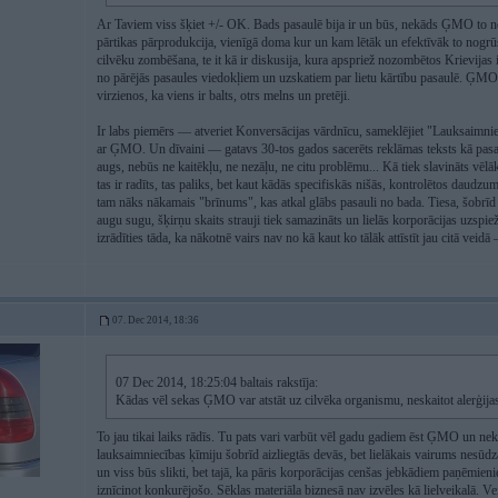
Ar Taviem viss šķiet +/- OK. Bads pasaulē bija ir un būs, nekāds ĢMO to neatr
pārtikas pārprodukcija, vienīgā doma kur un kam lētāk un efektīvāk to nogrū
cilvēku zombēšana, te it kā ir diskusija, kura apspriež nozombētos Krievijas
no pārējās pasaules viedokļiem un uzskatiem par lietu kārtību pasaulē. ĢMO t
virzienos, ka viens ir balts, otrs melns un pretēji.
Ir labs piemērs — atveriet Konversācijas vārdnīcu, sameklējiet "Lauksaimniecīb
ar ĢMO. Un dīvaini — gatavs 30-tos gados sacerēts reklāmas teksts kā pasa
augs, nebūs ne kaitēkļu, ne nezāļu, ne citu problēmu... Kā tiek slavināts vē
tas ir radīts, tas paliks, bet kaut kādās specifiskās nišās, kontrolētos daudz
tam nāks nākamais "brīnums", kas atkal glābs pasauli no bada. Tiesa, šobrī
augu sugu, šķirņu skaits strauji tiek samazināts un lielās korporācijas uzs
izrādīties tāda, ka nākotnē vairs nav no kā kaut ko tālāk attīstīt jau citā veid
07. Dec 2014, 18:36
07 Dec 2014, 18:25:04 baltais rakstīja:
Kādas vēl sekas ĢMO var atstāt uz cilvēka organismu, neskaitot alerģija
To jau tikai laiks rādīs. Tu pats vari varbūt vēl gadu gadiem ēst ĢMO un ne
lauksaimniecības ķīmiju šobrīd aizliegtās devās, bet lielākais vairums nesū
un viss būs slikti, bet tajā, ka pāris korporācijas cenšas jebkādiem paņēmie
iznīcinot konkurējošo. Sēklas materiāla biznesā nav izvēles kā lielveikalā. Ve