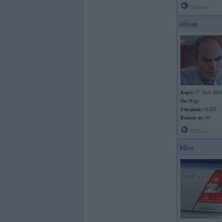
Offline
arizah
Kopš:
17. Nov 200
No:
Rīga
Ziņojumi:
11323
Braucu ar:
43
Offline
Mizx