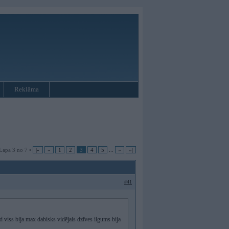
Reklāma
Lapa 3 no 7 •
|«
«
1
2
3
4
5
...
»
»|
#41
ad viss bija max dabisks vidējais dzīves ilgums bija