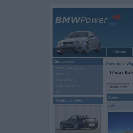
Galvenā
Ziņas un raksti
Forums
»
Vis
BMW modeļu jaunumi
Tēma: Bals
BMW testi
Mēneša BMW
Sērijveida tūnings
Jauna tēma
Vel...
Autors
Gadījuma bilde
xn3x