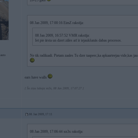
20-25 gadi
08 Jan 2009, 17:00:16 EimZ rakstīja:
08 Jan 2009, 16:57:52 VMR rakstīja:
Iet pie ārsta un dzert zāles arī ir iejaukšanās dabas procesos.
 auto
Ne tik radikaali. Pietam zaales Tu dzer taapeec,ka apkaarteejaa vide,kas jau i
ears have walls
[ Šo ziņu laboja xn3x, 08 Jan 2009, 17:07:27 ]
08. Jan 2009, 17:11
08 Jan 2009, 17:06:44 xn3x rakstīja: