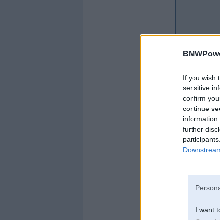
BMWPower
If you wish 
sensitive in
confirm you
continue se
information 
further disc
participants
Downstream 
Offline
xn3x
Persona
I want t