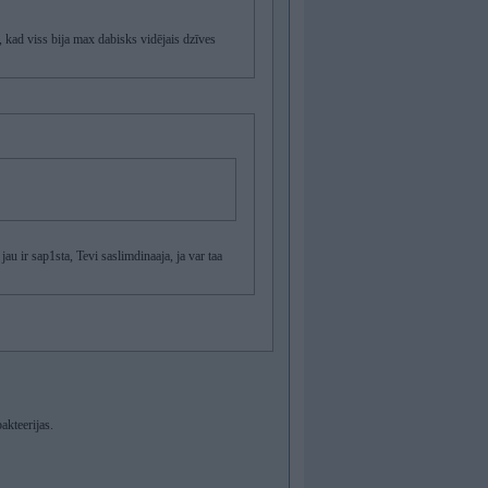
, kad viss bija max dabisks vidējais dzīves
jau ir sap1sta, Tevi saslimdinaaja, ja var taa
akteerijas.