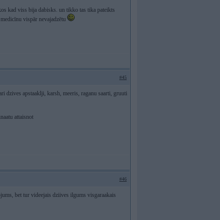
kos kad viss bija dabisks. un tikko tas tika pateikts
ms medicīnu vispār nevajadzētu
#45
ri dzives apstaaklji, karsh, meeris, raganu saarti, gruuti
naatu attaisnot
#46
ojums, bet tur videejais dziives ilgums visgaraakais