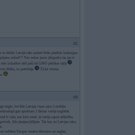
#47
o tiklīdz Latvijā sāks audzēt lielās platībās laukaugus
pējams nekad!!! Nav nekas jauns jāizgudro tas jau ir
mēs izskatītos tādi paši kā ĢMO pārtikas rijēji
iz lētāka, ne patērētājs
Tā kā vismaz
tos
#48
ā miglo, bet līdz Latvijai viņas nāca 3 nedēļas
ledusskapī gan apmēram 2 dienas varēja uzglabāt.
mā lv raža, kas kūst mutē, tā varēja sajust atšķirību,
periods, līdz jūnijam/jūlijam. Tās kas no Latvijas nāca
m.
LV var uzbliezt Eiropas izmēra dārzeņus un augļus,