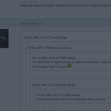
-----------------
Paldies par manu ļoti svarīgo viedokli, bez kura šis Visums vienkārši neizdz
08. Jan 2009, 17:12
08 Jan 2009, 17:11:27 EimZ rakstīja:
08 Jan 2009, 17:06:44 xn3x rakstīja:
08 Jan 2009, 16:22:24 VMR rakstīja:
Un cilvēku dzīves ilgums pieaug, jo zinātne iet uz priekšu. Tanīs la
dzīves ilgums bija 20-25 gadi
08 Jan 2009, 17:00:16 EimZ rakstīja:
08 Jan 2009, 16:57:52 VMR rakstīja:
Iet pie ārsta un dzert zāles arī ir iejaukšanās dabas procesos.