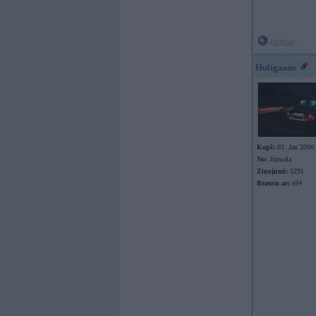
Offline
Huligaans
Kopš:
03. Jan 2006
No:
Jūrmala
Ziņojumi:
5291
Braucu ar:
e34