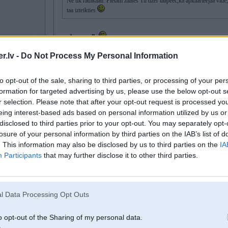
Ne tik radikaali. Pietam zaales Tu dzer taapeec,ka apkaarteejaa vide,
taa izteikties
ears have walls
.lv -
Do Not Process My Personal Information
A ne otraadi?
un ko taadu nepareizu pateicu?
Ar zaaleem neviens gjeneetisko kodu nemaina. Ar zaaleem uzveic suudiigaa
to opt-out of the sale, sharing to third parties, or processing of your per
Piemeeram veezi ar zaaleem neizaarsteesi, jo vinjs ir geenos.
formation for targeted advertising by us, please use the below opt-out s
Vsjo,pietiek,peec dazaam stundaam vareeshu turpinaat diskusiju,nav laika.
r selection. Please note that after your opt-out request is processed y
eing interest-based ads based on personal information utilized by us or
disclosed to third parties prior to your opt-out. You may separately opt-
nee vinsh ir jebkuram taas shuunas. tikai vinjas var attiistiities pie labveeliigi
losure of your personal information by third parties on the IAB’s list of
. This information may also be disclosed by us to third parties on the
IA
-----------------
Viss ko es daru, ir nepieciešams, pareizs un jauks!
Participants
that may further disclose it to other third parties.
08. Jan 2009, 17:17
l Data Processing Opt Outs
o opt-out of the Sharing of my personal data.
08 Jan 2009, 17:11:27 EimZ rakstīja: