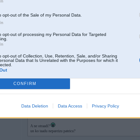
In
08 Jan 2009, 17:06:44 xn3x rakstīja:
o opt-out of the Sale of my Personal Data.
08 Jan 2009, 16:22:24 VMR rakstīja:
In
Un cilvēku dzīves ilgums pieaug, jo zinātne iet uz priekšu. Tanīs la
dzīves ilgums bija 20-25 gadi
to opt-out of processing my Personal Data for Targeted
ing.
In
08 Jan 2009, 17:00:16 EimZ rakstīja:
o opt-out of Collection, Use, Retention, Sale, and/or Sharing
ersonal Data that Is Unrelated with the Purposes for which it
 auto
lected.
08 Jan 2009, 16:57:52 VMR rakstīja:
Out
Iet pie ārsta un dzert zāles arī ir iejaukšanās dabas procesos.
CONFIRM
Ne tik radikaali. Pietam zaales Tu dzer taapeec,ka apkaarteejaa vide,
taa izteikties
Data Deletion
Data Access
Privacy Policy
ears have walls
A ne otraadi?
un ko taadu nepareizu pateicu?