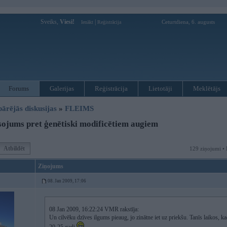
Sveiks,
Viesi!
|
Ceturtdiena, 6. augusts
Ienākt
Reģistrācija
Forums
Galerijas
Reģistrācija
Lietotāji
Meklētājs
pārējās diskusijas
»
FLEIMS
ojums pret ģenētiski modificētiem augiem
Atbildēt
129 ziņojumi • 
Ziņojums
08. Jan 2009, 17:06
08 Jan 2009, 16:22:24 VMR rakstīja:
Un cilvēku dzīves ilgums pieaug, jo zinātne iet uz priekšu. Tanīs laikos, k