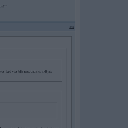
īvos!™
#43
ikos, kad viss bija max dabisks vidējais