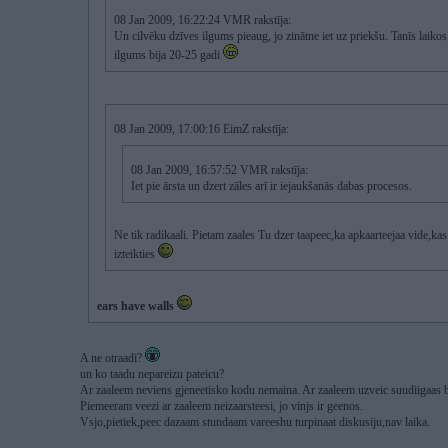
08 Jan 2009, 16:22:24 VMR rakstīja:
Un cilvēku dzīves ilgums pieaug, jo zinātne iet uz priekšu. Tanīs laikos
ilgums bija 20-25 gadi
08 Jan 2009, 17:00:16 EimZ rakstīja:
08 Jan 2009, 16:57:52 VMR rakstīja:
Iet pie ārsta un dzert zāles arī ir iejaukšanās dabas procesos.
Ne tik radikaali. Pietam zaales Tu dzer taapeec,ka apkaarteejaa vide,kas 
izteikties
ears have walls
A ne otraadi?
un ko taadu nepareizu pateicu?
Ar zaaleem neviens gjeneetisko kodu nemaina. Ar zaaleem uzveic suudiigaas b
Piemeeram veezi ar zaaleem neizaarsteesi, jo vinjs ir geenos.
Vsjo,pietiek,peec dazaam stundaam vareeshu turpinaat diskusiju,nav laika.