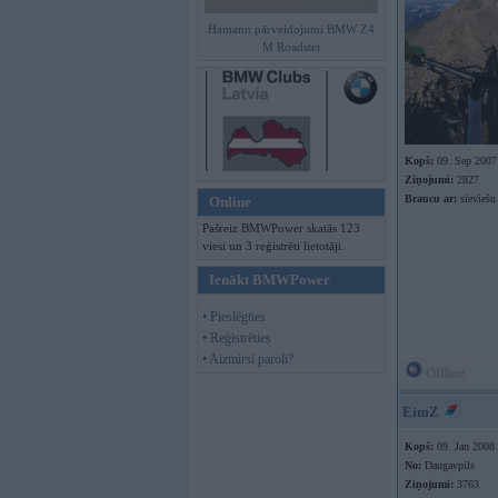
Hamann pārveidojumi BMW Z4
M Roadster
Kopš:
09. Sep 2007
Ziņojumi:
2827
Braucu ar:
sieviešu
Online
Pašreiz BMWPower skatās 123
viesi un 3 reģistrēti lietotāji.
Ienākt BMWPower
• Pieslēgties
• Reģistrēties
• Aizmirsi paroli?
Offline
EimZ
Kopš:
09. Jan 2008
No:
Daugavpils
Ziņojumi:
3763