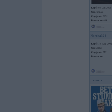
Kopš:
03. Jan 2006
No:
Jūrmala
Ziņojumi:
5291
Braucu ar:
e34
Offline
Norcha324
Kopš:
14. Aug 2002
No:
Saldus
Ziņojumi:
812
Braucu ar:
Offline
trenners