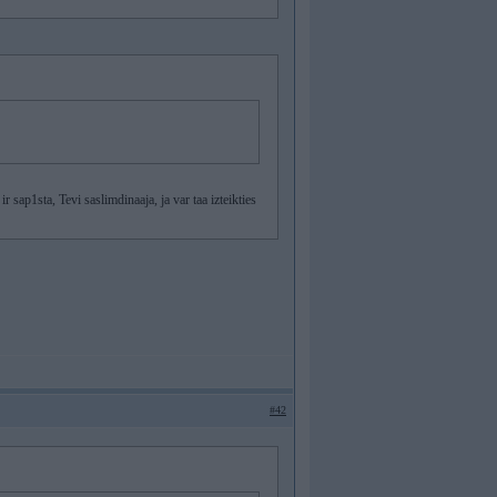
r sap1sta, Tevi saslimdinaaja, ja var taa izteikties
#42