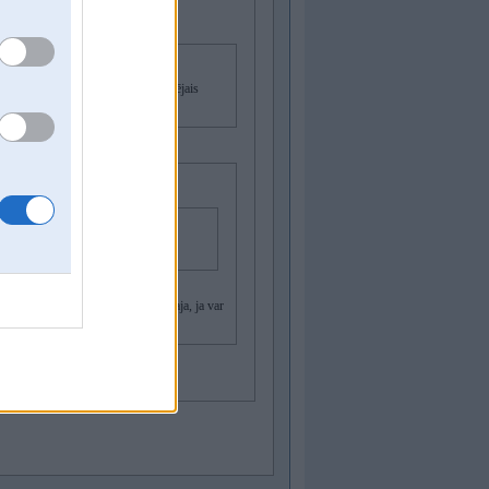
ikos, kad viss bija max dabisks vidējais
kas jau ir sap1sta, Tevi saslimdinaaja, ja var