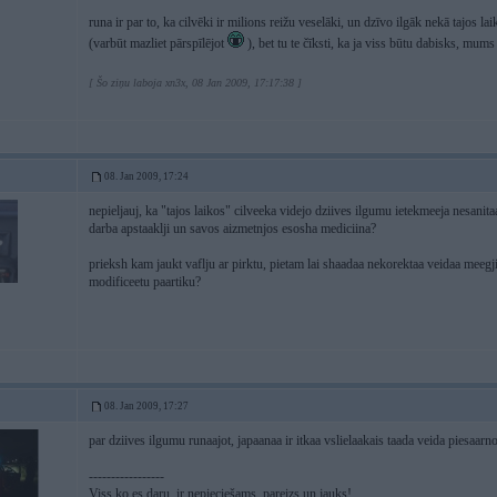
runa ir par to, ka cilvēki ir milions reižu veselāki, un dzīvo ilgāk nekā tajos lai
(varbūt mazliet pārspīlējot
), bet tu te čīksti, ka ja viss būtu dabisks, mu
[ Šo ziņu laboja xn3x, 08 Jan 2009, 17:17:38 ]
08. Jan 2009, 17:24
nepieljauj, ka "tajos laikos" cilveeka videjo dziives ilgumu ietekmeeja nesanitaa
darba apstaaklji un savos aizmetnjos esosha mediciina?
prieksh kam jaukt vaflju ar pirktu, pietam lai shaadaa nekorektaa veidaa meegji
modificeetu paartiku?
08. Jan 2009, 17:27
par dziives ilgumu runaajot, japaanaa ir itkaa vslielaakais taada veida piesaarn
-----------------
Viss ko es daru, ir nepieciešams, pareizs un jauks!