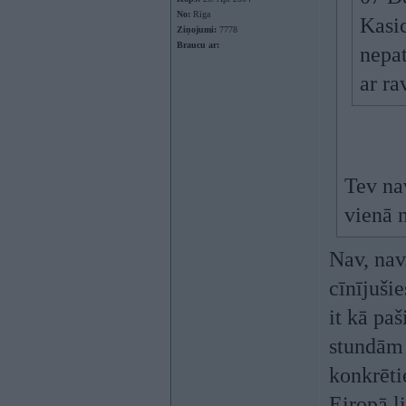
No:
Rīga
Kasic
Ziņojumi:
7778
Braucu ar:
nepat
ar ra
Tev na
vienā 
Nav, nav.
cīnījuši
it kā pa
stundām 
konkrēti
Eiropā li