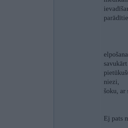
ievadīša
parādīti
elpošanas
savukārt
pietūkuš
niezi,
šoku, ar
Ej pats m