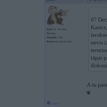
Kasics
07. Dec 2014, 22:
07 Dec
Kasics
Kopš:
19. Feb 2004
ierakst
No:
Rīga
Ziņojumi:
2529
nevis 
Braucu ar:
kuģi pa bruģi.
termino
tāpat p
diskusi
A tu pat
Offline