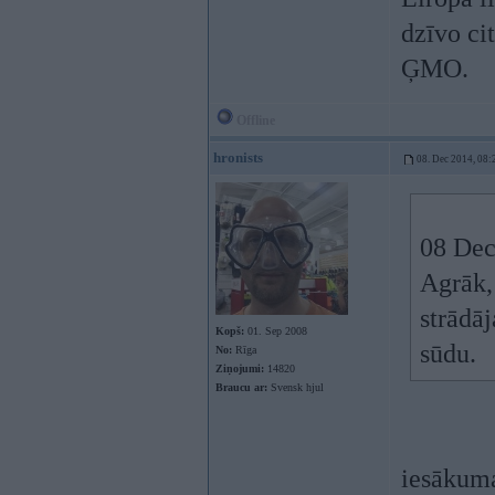
dzīvo ci
ĢMO.
Offline
hronists
08. Dec 2014, 08:
08 Dec
Agrāk,
strādāj
Kopš:
01. Sep 2008
sūdu.
No:
Rīga
Ziņojumi:
14820
Braucu ar:
Svensk hjul
iesākuma