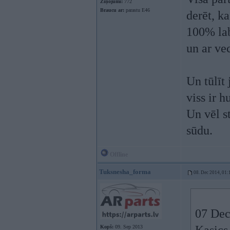
Ziņojumi:
772
Braucu ar:
parastu E46
derēt, k
100% lab
un ar ve
Un tūlīt 
viss ir 
Un vēl s
sūdu.
Offline
Tuksnesha_forma
08. Dec 2014, 01:
07 Dec
Kopš:
09. Sep 2013