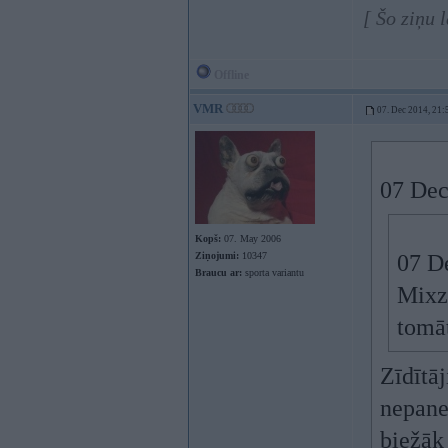
[ Šo ziņu 
Offline
VMR
07. Dec 2014, 21:
07 Dec
Kopš:
07. May 2006
Ziņojumi:
10347
07 D
Braucu ar:
sporta variantu
Mixz,
tomā
Zīdītāj
nepanes
biežāk