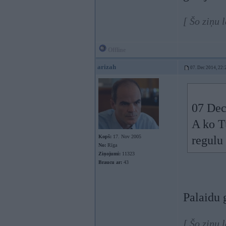
[ Šo ziņu 
Offline
arizah
07. Dec 2014, 22:
07 Dec
A ko Tu
Kopš:
17. Nov 2005
regulu
No:
Rīga
Ziņojumi:
11323
Braucu ar:
43
Palaidu 
[ Šo ziņu 