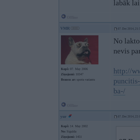
labāk lai
Offline
VMR
07. Dec 2014, 21:
No lakto
nevis par
http://
Kopš:
07. May 2006
Ziņojumi:
10347
puncitis
Braucu ar:
sporta variantu
ba-/
Offline
yur
07. Dec 2014, 22:
Kopš:
14. May 2002
No:
Sigulda
Ziņojumi:
1451