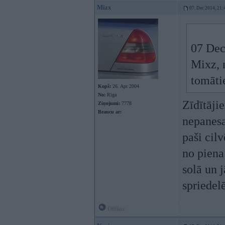
Mizx
07. Dec 2014, 21:
07 Dec
Mixz, 
tomāti
Kopš:
26. Apr 2004
No:
Rīga
Zīdītāji
Ziņojumi:
7778
Braucu ar:
nepanesa
paši cil
no piena
solā un 
spriedel
Offline