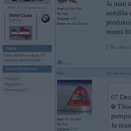
Ja man r
BMW X6 E71 (preses bildes)
Kopš:
19. Feb 2004
neēdīšu 
No:
Rīga
Ziņojumi:
2529
produkti
Braucu ar:
kuģi pa bruģi.
mums bū
[ Šo ziņu 
Online
Pašreiz BMWPower skatās 137
viesi un 4 reģistrēti lietotāji.
Offline
Ienākt BMWPower
Mizx
07. Dec 2014, 21:
• Pieslēgties
• Reģistrēties
• Aizmirsi paroli?
07 Dec
Tāta
pumpas
Kopš:
26. Apr 2004
Ja man 
No:
Rīga
Ziņojumi:
7778