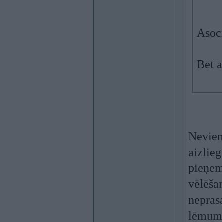
Asoci
Bet a
Neviena
aizlieg
pieņem
vēlēšan
neprasa
lēmum