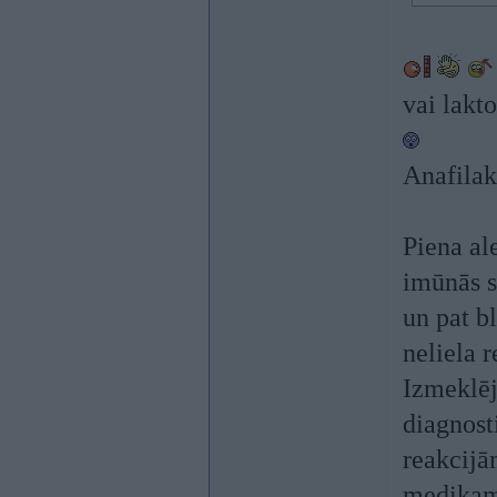
vai lakt
Anafilak
Piena ale
imūnās s
un pat b
neliela 
Izmeklēj
diagnost
reakcijā
medikame