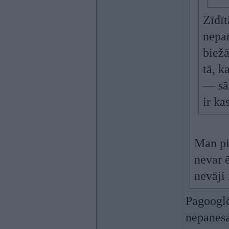
Zīdīt
nepan
biež
tā, k
— sā
ir ka
Man pi
nevar 
nevāji 
Pagooglē
nepanesa