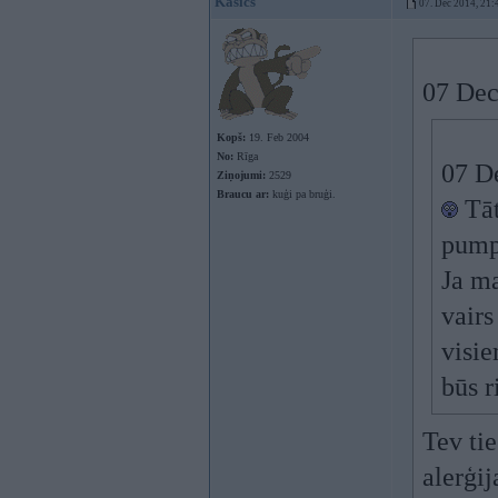
Kasics
07. Dec 2014, 21:
07 Dec
Kopš:
19. Feb 2004
No:
Rīga
07 De
Ziņojumi:
2529
Braucu ar:
kuģi pa bruģi.
Tāt
pump
Ja ma
vairs
visie
būs 
Tev tie
alerģi