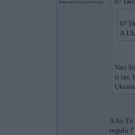
07 Dec
Braucu ar:
nervozu neadekvatu auto
07 De
A Ukr
Vari ši
ir tas,
Ukrain
A ko Tu 
regulu ?