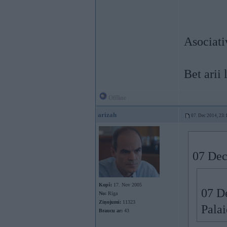
Asociativ
Bet arii
Offline
arizah
07. Dec 2014, 23:
07 Dec
Kopš:
17. Nov 2005
07 De
No:
Rīga
Ziņojumi:
11323
Pala
Braucu ar:
43