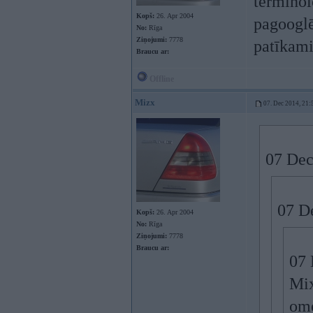
terminolo
Kopš:
26. Apr 2004
pagooglē
No:
Rīga
Ziņojumi:
7778
patīkami,
Braucu ar:
Offline
Mizx
07. Dec 2014, 21:
07 Dec
07 De
Kopš:
26. Apr 2004
No:
Rīga
Ziņojumi:
7778
Braucu ar:
07 
Mix
ome