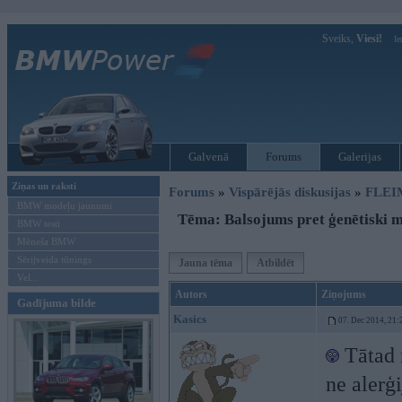
Sveiks,
Viesi!
Ie
Galvenā
Forums
Galerijas
Ziņas un raksti
Forums
»
Vispārējās diskusijas
»
FLEI
BMW modeļu jaunumi
Tēma: Balsojums pret ģenētiski 
BMW testi
Mēneša BMW
Sērijveida tūnings
Jauna tēma
Atbildēt
Vel...
Autors
Ziņojums
Gadījuma bilde
Kasics
07. Dec 2014, 21:
Tātad 
ne alerģ