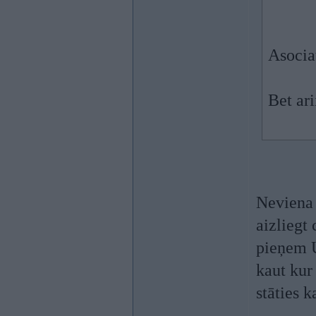
Asociat
Bet ari
Neviena 
aizliegt
pieņem U
kaut kur
stāties 