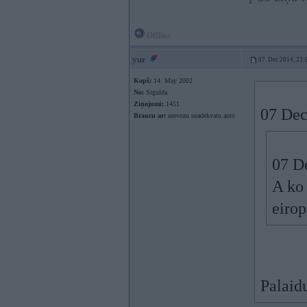
Offline
yur
07. Dec 2014, 23:
Kopš:
14. May 2002
No:
Sigulda
Ziņojumi:
1451
07 Dec
Braucu ar:
nervozu neadekvatu auto
07 De
A ko 
eirop
Palaid