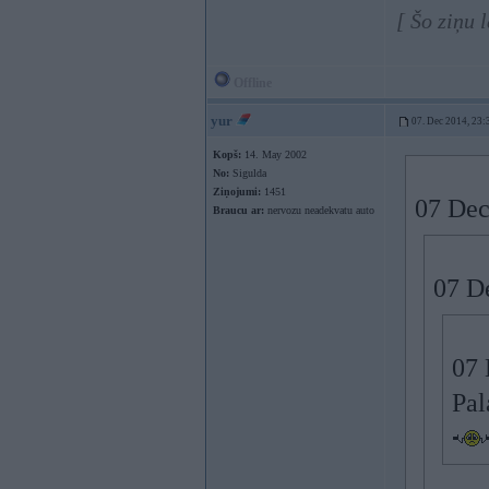
[ Šo ziņu 
Offline
yur
07. Dec 2014, 23:
Kopš:
14. May 2002
No:
Sigulda
Ziņojumi:
1451
07 Dec
Braucu ar:
nervozu neadekvatu auto
07 De
07 
Pal