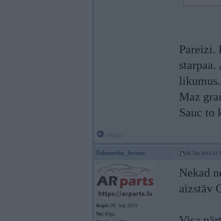
Pareizi.
starpaa.
likumus. 
Maz grau
Sauc to k
Offline
Tuksnesha_forma
08. Dec 2014, 01:
Nekad ne
aizstāv 
Kopš:
09. Sep 2013
No:
Rīga
Visa pārt