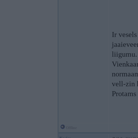
Ir vesel
jaaieveer
liigumu.
Vienkaar
normaam 
vell-zin 
Protams v
Offline