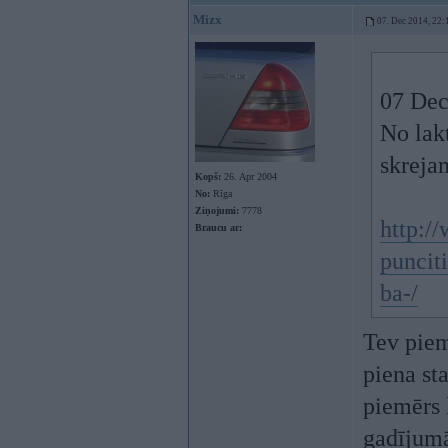
Mizx
07. Dec 2014, 22:
07 Dec
No lak
skrejam
Kopš:
26. Apr 2004
No:
Rīga
Ziņojumi:
7778
http:/
Braucu ar:
puncit
ba-/
Tev piem
piena sta
piemērs 
gadījum