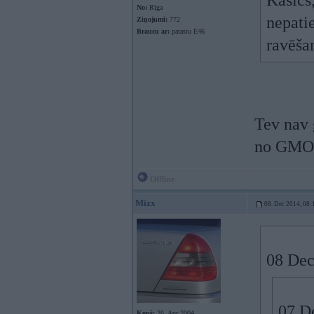
Kasics,
No:
Rīga
nepati
Ziņojumi:
772
Braucu ar:
parastu E46
ravēšan
Tev nav 
no GMO i
Offline
Mizx
08. Dec 2014, 08:
08 Dec
07 De
Kopš:
26. Apr 2004