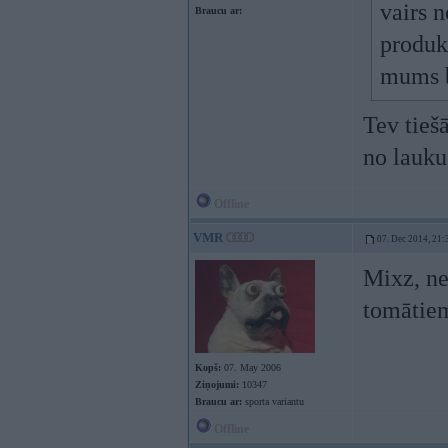
vairs n
Braucu ar:
produk
mums b
Tev tiešā
no lauku
Offline
VMR
07. Dec 2014, 21:
Mixz, ne
tomātie
Kopš:
07. May 2006
Ziņojumi:
10347
Braucu ar:
sporta variantu
Offline