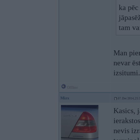
ka pēc
jāpasēž
tam va
Man piem
nevar ēs
izsitumi.
Offline
Mizx
07. Dec 2014, 21:
Kasics, 
ierakstos
nevis iz