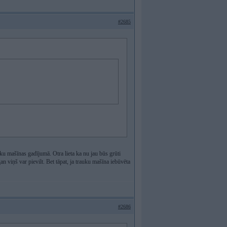
#2685
uku mašīnas gadījumā. Otra lieta ka nu jau būs grūti
 viņš var pievilt. Bet tāpat, ja trauku mašīna iebūvēta
#2686