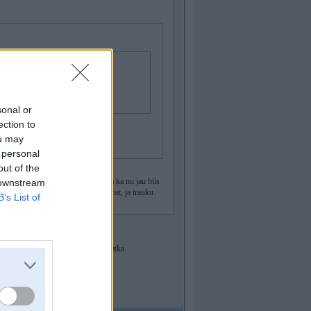
sonal or
ection to
ou may
 personal
out of the
 trauku mašīnas gadījumā. Otra lieta ka nu jau būs
 downstream
jumos gan viņš var pievilt. Bet tāpat, ja trauku
B’s List of
av kur, kā tas bija ar centrfūgu Vjatka.