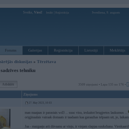
Sveiks,
Viesi!
|
Svetdiena, 9. augusts
Ienākt
Reģistrācija
Forums
Galerijas
Reģistrācija
Lietotāji
Meklētājs
pārējās diskusijas
»
Tērzētava
sadzīves tehniku
Atbildēt
3509 ziņojumi • Lapa 135 no 176 •
Ziņojums
27. May 2023, 10:03
man maajaas ir parastais wd3 ... suuc visu, ieskaitot brugjeetos laukumus ...
origjinaalais vairaak domaats ir taadaam kaa garaazhas telpaam utt, jo, laikam, 
Jaa - mazgaaju arii diivaanu ar vinju, ir vinjam slapjaa suukshana. Vienkaars