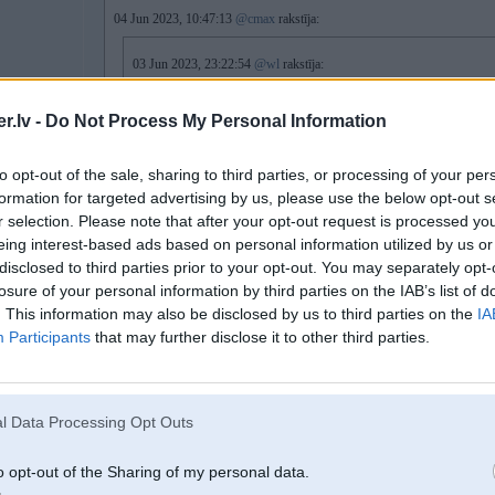
04 Jun 2023, 10:47:13
@cmax
rakstīja:
03 Jun 2023, 23:22:54
@wl
rakstīja:
02 Jun 2023, 20:34:43
@protams
rakstīja:
.lv -
Do Not Process My Personal Information
Kur LV var nopirkt tādu gumijas paliktni zem trauķenes liekamu?
Links
to opt-out of the sale, sharing to third parties, or processing of your per
formation for targeted advertising by us, please use the below opt-out s
r selection. Please note that after your opt-out request is processed y
Kāpēc, lai tādu vispār liktu?
eing interest-based ads based on personal information utilized by us or
disclosed to third parties prior to your opt-out. You may separately opt-
Tehniski šāds paliktnis var darboties tikai brīvistāvošas vai pabūvējamas
losure of your personal information by third parties on the IAB’s list of
grūti atrast trauku mašīnu kurai nebūtu ūdens noplūdes sensora, retos gadī
. This information may also be disclosed by us to third parties on the
IA
mašīna iebūvēta un priekšā cokols tad tāda vannīte neko nedod.
Participants
that may further disclose it to other third parties.
Tieši tā - noplūdes gadījumā tāda vannīte nelīdzēs. Bet slīdēt trauku mašīnai n
l Data Processing Opt Outs
Varbūt ir kāda cita nozīme…?
o opt-out of the Sharing of my personal data.