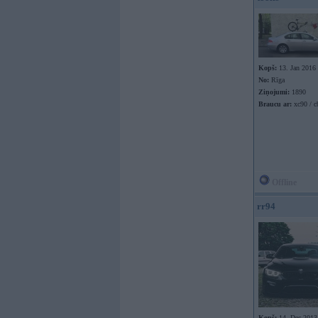
Kopš:
13. Jan 2016
No:
Rīga
Ziņojumi:
1890
Braucu ar:
xc90 / c
Offline
rr94
Kopš:
14. Dec 2013