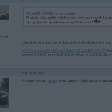
05 Jun 2023, 18:46:29
@protams
rakstīja:
Tā vannīte palīdz saredzēt noplūdi un ātrāk novērst nevis sagaidīt kad apakš
bijuši gadījumi kad apdrošināšana pasaka PN bez tādas
br1000rr
izklausās pēc fantastikas, kaut vai tikai tapēc ka latvijā tādu pat nopirkt nevar
https://www.amazon.de/-/en/Detector-Sensitive-E...d/dp/B094Q9VCZ7/
reku
kas piepērkot hub (40 eur) arī notifikāciju uz telefonu var aizsūtīt, ka virtuve
15. Jun 2023, 22:14
No šejienes var sūtīt -
ASonic
, nebūs uzmetiens ? Mājaslapa gan ir lauztā lat