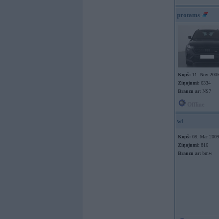
protams
Kopš:
11. Nov 200
Ziņojumi:
6334
Braucu ar:
NS7
Offline
wl
Kopš:
08. Mar 2009
Ziņojumi:
816
Braucu ar:
bmw