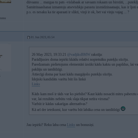
diivaanu ... mazgaa tu pats -vislabaak ar savaam rokaam un birstiiti, ...putek
Samitrinaashanai izmantoju atsevishkju parastu izsmidzinaataaju, kas ir ljoti 
p.s. es nesaku ka tie aparaati ir slikti, vinji ir ok, bet vai vinju vajag ... ?
ammu
01. Jun 2023, 05:54
26 May 2023, 19:33:21
@vadjiksBMW
rakstīja:
Parādījusies doma iepirkt kkādu relatīvi nopietnāku puteķļu sūcēju.
Paredzamais pielietojums elementāri izsūkt kādu kaktu un papildus, lai var 
paklāju un tamlīdzīgi.
Attiecīgi doma par kaut kādu mazgājošo putekļu sūcēju.
6
Idejiski kandidāts varētu būt šis linkā
Links
Kāds kam moš ir tāds var ko piebilst? Kaut kādu nosacīti mitru paberztu 
var, lai rezultāts nebūtu vnk slaja tikpat netīra virsma?
Varbūt ir kādas sakarīgas alternatīvas?
Kā arī der ieteikumi, kur varētu būt labāka cena un tamlīdzīgi
Jau iepirki? Reku laba cena
Links
un bonusiņi.