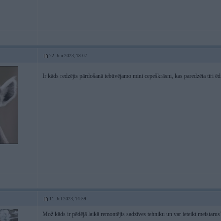
22. Jun 2023, 18:07
Ir kāds redzējis pārdošanā iebūvējamo mini cepeškrāsni, kas paredzēta tīri ēd
11. Jul 2023, 14:59
Mož kāds ir pēdējā laikā remontējis sadzīves tehniku un var ieteikt meistar