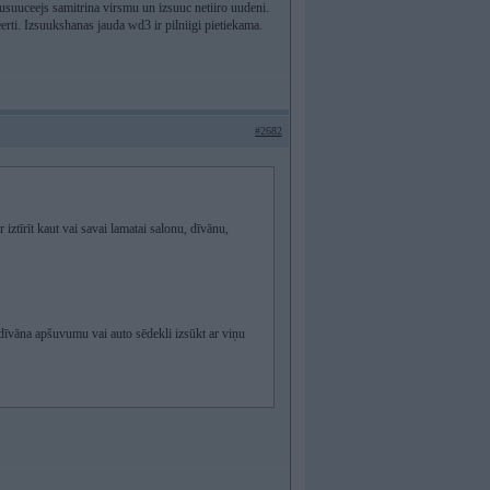
ljusuuceejs samitrina virsmu un izsuuc netiiro uudeni.
eerti. Izsuukshanas jauda wd3 ir pilniigi pietiekama.
#2682
iztīrīt kaut vai savai lamatai salonu, dīvānu,
dīvāna apšuvumu vai auto sēdekli izsūkt ar viņu