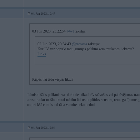
04. Jun 2023, 10:47
03 Jun 2023, 23:22:54
@wl
rakstīja:
02 Jun 2023, 20:34:43
@protams
rakstīja:
Kur LV var nopirkt tādu gumijas paliktni zem trauķenes liekamu?
Links
Kāpēc, lai tādu vispār liktu?
Tehniski šāds paliktnis var darboties tikai brīvistāvošas vai pabūvējamas tra
atrast trauku mašīnu kurai nebūtu ūdens noplūdes sensora, retos gadījumos gan
un priekšā cokols tad tāda vannīte neko nedod.
04. Jun 2023, 12:04