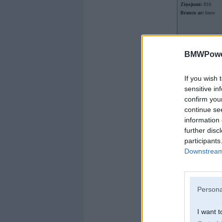
Ziņojumi:
816
Braucu ar:
bmw
BMWPower
If you wish 
sensitive in
confirm you
continue se
information 
further disc
participants
Downstream 
Persona
I want t
Offline