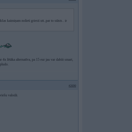
as kaimiņam nolieti griesti utt..par to stāsts.. ir
r 4x lētāka alternatīva, pa 15 eur jau var dabūt smart,
 pludo.
#2690
viešu valodā.