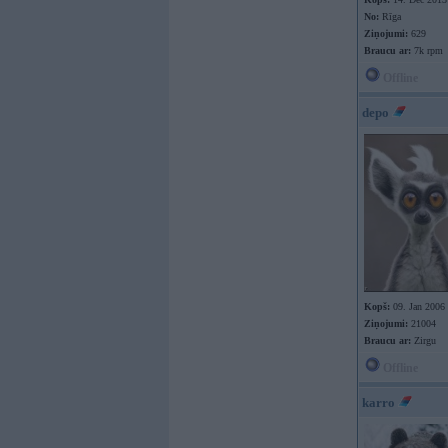
No:
Rīga
Ziņojumi:
629
Braucu ar:
7k rpm
Offline
depo
Kopš:
09. Jan 2006
Ziņojumi:
21004
Braucu ar:
Zirgu
Offline
karro