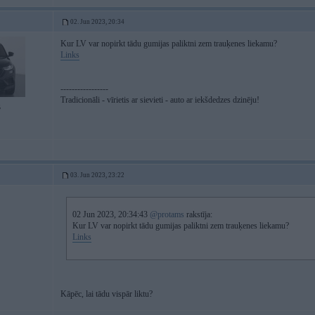
02. Jun 2023, 20:34
Kur LV var nopirkt tādu gumijas paliktni zem trauķenes liekamu?
Links
-----------------
Tradicionāli - vīrietis ar sievieti - auto ar iekšdedzes dzinēju!
5
03. Jun 2023, 23:22
02 Jun 2023, 20:34:43
@protams
rakstīja:
Kur LV var nopirkt tādu gumijas paliktni zem trauķenes liekamu?
Links
Kāpēc, lai tādu vispār liktu?