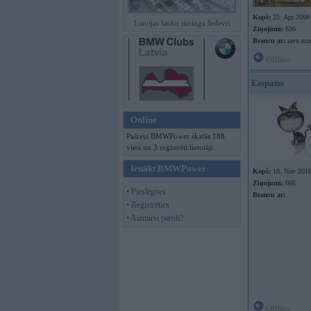
Kopš:
25. Apr 2008
Latvijas lauku tūninga šedevri
Ziņojumi:
636
Braucu ar:
tavu m
Offline
Esspatss
Online
Pašreiz BMWPower skatās 188
viesi un 3 reģistrēti lietotāji.
Ienākt BMWPower
Kopš:
18. Nov 201
Ziņojumi:
666
• Pieslēgties
Braucu ar:
• Reģistrēties
• Aizmirsi paroli?
Offline