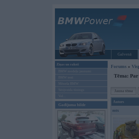
Galvenā
Ziņas un raksti
Forums
»
Vis
BMW modeļu jaunumi
Tēma: Par 
BMW testi
Mēneša BMW
Sērijveida tūnings
Jauna tēma
Vel...
Autors
Gadījuma bilde
mtx