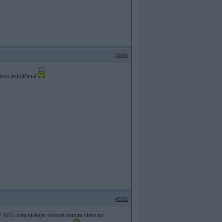
#2691
iena atsildīšanai
#2692
us? AEG keramiskajai virsmai nomira viens no