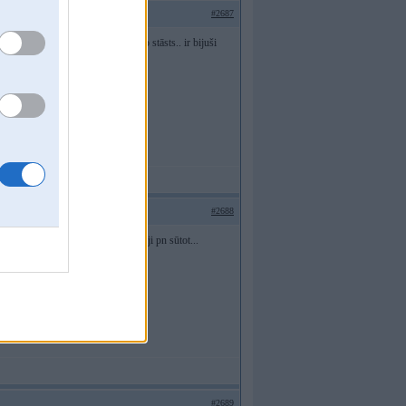
#2687
aimiņam nolieti griesti utt..par to stāsts.. ir bijuši
#2688
ka bez tāda aprikojuma apdrošinātāji pn sūtot...
#2689