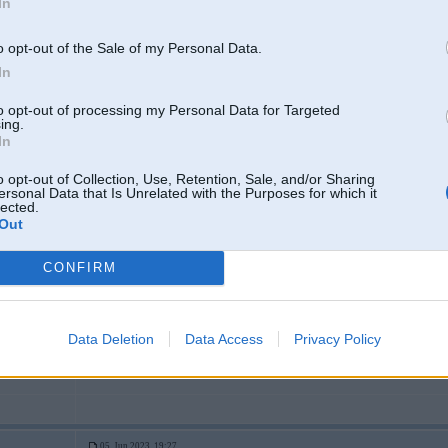
In
05. Jun 2023, 18:46
o opt-out of the Sale of my Personal Data.
Tā vannīte palīdz saredzēt noplūdi un ātrāk novērst nevis sagaidīt kad apakšas k
gadījumi kad apdrošināšana pasaka PN bez tādas
In
-----------------
to opt-out of processing my Personal Data for Targeted
Tradicionāli - vīrietis ar sievieti - auto ar iekšdedzes dzinēju!
ing.
5
In
o opt-out of Collection, Use, Retention, Sale, and/or Sharing
ersonal Data that Is Unrelated with the Purposes for which it
lected.
Out
05. Jun 2023, 19:24
Vajag uzlikt kameru... Un vēl papildus udens sensoru... Savadāk ir dzirdēts, 
CONFIRM
Data Deletion
Data Access
Privacy Policy
4
05. Jun 2023, 19:27