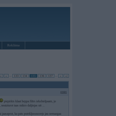
Reklāma
|«
«
...
133
134
135
136
137
...
»
»|
#2681
piepirkts klaat heppa filtrs iekshtelpaam, jo
neaizturot taas mikro daljinjas utt ...
hi jaasaprot, ka pats putekljusuuceejs jau nemazgaa