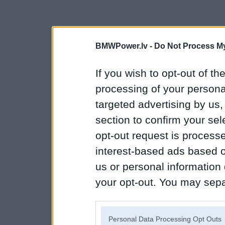
BMWPower.lv -
Do Not Process My
If you wish to opt-out of the
processing of your personal
targeted advertising by us
section to confirm your sel
opt-out request is proces
interest-based ads based o
us or personal information d
your opt-out. You may separ
disclosure of your personal
IAB’s list of downstream pa
Personal Data Processing Opt Outs