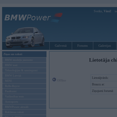
Sveiks,
Viesi!
Ie
Galvenā
Forums
Galerijas
Ziņas un raksti
Lietotāja ch
BMW modeļu jaunumi
BMW testi
Tehnoloģijas & sasniegumi
BMW Latvijā
Lietotājvārds:
Offline
MINI
Braucu ar:
Rolls-Royce
Ziņojumi forumā:
Pasākumi
Vadāmības tests
Autosports
BMWPower aktuāli
Reklāmas raksti