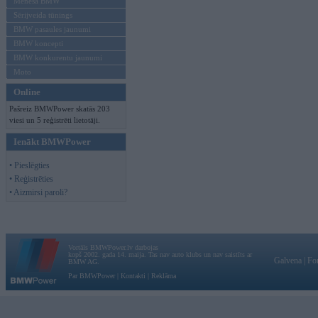
Mēneša BMW
Sērijveida tūnings
BMW pasaules jaunumi
BMW koncepti
BMW konkurentu jaunumi
Moto
Online
Pašreiz BMWPower skatās 203
viesi un 5 reģistrēti lietotāji.
Ienākt BMWPower
• Pieslēgties
• Reģistrēties
• Aizmirsi paroli?
Vortāls BMWPower.lv darbojas
kopš 2002. gada 14. maija. Tas nav auto klubs un nav saistīts ar
Galvena
|
Fo
BMW AG.
Par BMWPower
|
Kontakti
|
Reklāma