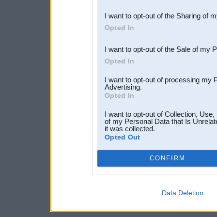
also be disclosed by us to 
I want to opt-out of the Sharing of 
Downstream Participants
th
Opted In
third parties.
I want to opt-out of the Sale of my 
Opted In
I want to opt-out of processing my 
Advertising.
Opted In
I want to opt-out of Collection, Use
of my Personal Data that Is Unrelat
it was collected.
Opted Out
CONFIRM
Data Deletion