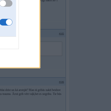
am MASOC biedriem bija. Tur attiecīgi sākot no 1
#105
 braucienam uz Turciju?
#106
ēdai dzīst un kā arstejāt? Man tā gribās naktī beidzot
 traumu. Ārsti grib vērt vaļā,bet es negribu. Tie būs