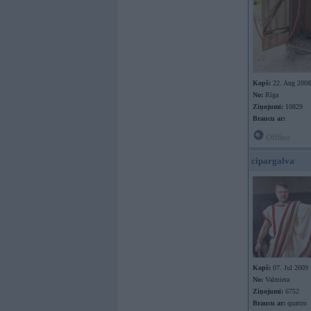
Kopš:
22. Aug 2008
No:
Rīga
Ziņojumi:
10829
Braucu ar:
Offline
cipargalva
Kopš:
07. Jul 2009
No:
Valmiera
Ziņojumi:
6752
Braucu ar:
quattro