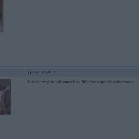
08. Feb 2024, 07:10
Ja nekas nav plīsis, tad pamatā laiks. Bišku var piepalīdzēt ar fizioterapiju.