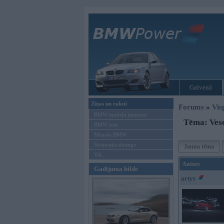
Galvenā
Ziņas un raksti
Forums
»
Vis
BMW modeļu jaunumi
Tēma: Vese
BMW testi
Mēneša BMW
Sērijveida tūnings
Jauna tēma
Vel...
Autors
Gadījuma bilde
artys