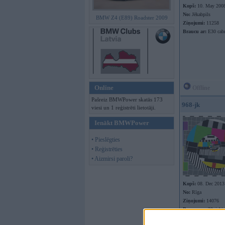
Kopš:
10. May 200
No:
Jēkabpils
BMW Z4 (E89) Roadster 2009
Ziņojumi:
11258
Braucu ar:
E30 cabr
Online
Offline
Pašreiz BMWPower skatās 173
968-jk
viesi un 1 reģistrēti lietotāji.
Ienākt BMWPower
• Pieslēgties
• Reģistrēties
• Aizmirsi paroli?
Kopš:
08. Dec 2013
No:
Rīga
Ziņojumi:
14076
Braucu ar:
30nieki
Offline