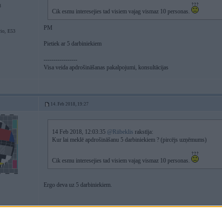
8
Cik esmu interesejies tad visiem vajag vismaz 10 personas.
PM
io, E53
Pietiek ar 5 darbiniekiem
-----------------
Visa veida apdrošināšanas pakalpojumi, konsultācijas
14. Feb 2018, 19:27
14 Feb 2018, 12:03:35
@Riibeklis
rakstīja:
Kur lai meklē apdrošināšanu 5 darbiniekiem ? (pircējs uzņēmums)
Cik esmu interesejies tad visiem vajag vismaz 10 personas.
Ergo deva uz 5 darbiniekiem.
em