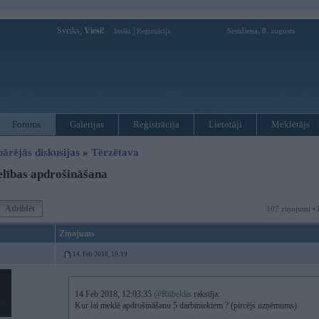
Sveiks,
Viesi!
|
Sestdiena, 8. augusts
Ienākt
Reģistrācija
Forums
Galerijas
Reģistrācija
Lietotāji
Meklētājs
pārējās diskusijas
»
Tērzētava
lības apdrošināšana
Atbildēt
107 ziņojumi • 
Ziņojums
14. Feb 2018, 19:19
14 Feb 2018, 12:03:35
@Riibeklis
rakstīja:
Kur lai meklē apdrošināšanu 5 darbiniekiem ? (pircējs uzņēmums)