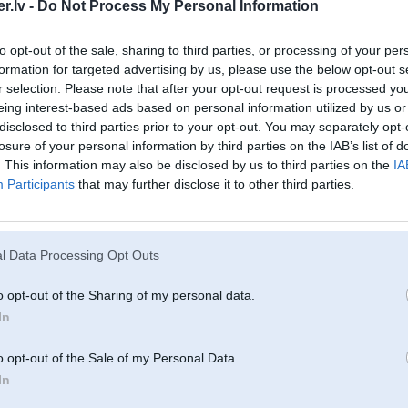
.lv -
Do Not Process My Personal Information
26. May 2019, 12:59
to opt-out of the sale, sharing to third parties, or processing of your per
Iesakiet, kur ņemt ğimenei 5 cilvēkiem apdrošināšanu uz divām nedēļām bra
formation for targeted advertising by us, please use the below opt-out s
r selection. Please note that after your opt-out request is processed y
eing interest-based ads based on personal information utilized by us or
disclosed to third parties prior to your opt-out. You may separately opt-
losure of your personal information by third parties on the IAB’s list of
. This information may also be disclosed by us to third parties on the
IA
Participants
that may further disclose it to other third parties.
26. May 2019, 15:34
l Data Processing Opt Outs
o opt-out of the Sharing of my personal data.
14 Feb 2018, 12:03:35
@Riibeklis
rakstīja:
Kur lai meklē apdrošināšanu 5 darbiniekiem ? (pircējs uzņēmums)
In
Cik esmu interesejies tad visiem vajag vismaz 10 personas.
o opt-out of the Sale of my Personal Data.
In