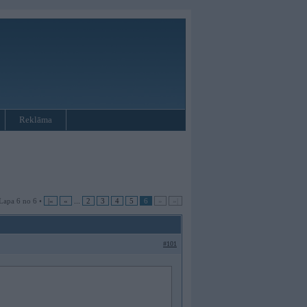
Reklāma
Lapa 6 no 6 •
|«
«
...
2
3
4
5
6
»
»|
#101