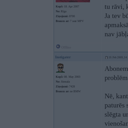
tu rāvi,
Kopš:
18. Apr 2007
No:
Rīga
Ja tev b
Ziņojumi:
8700
Braucu ar:
7 seat MPV
apmaksāt
nav jābļ
Offline
Instigater
19. Feb 2009, 14
Abonemen
problēma
Kopš:
08. May 2003
No:
Jūrmala
Ziņojumi:
7428
Braucu ar:
ne BMW
Nē, kant
paturēs 
slēgta u
vienošan