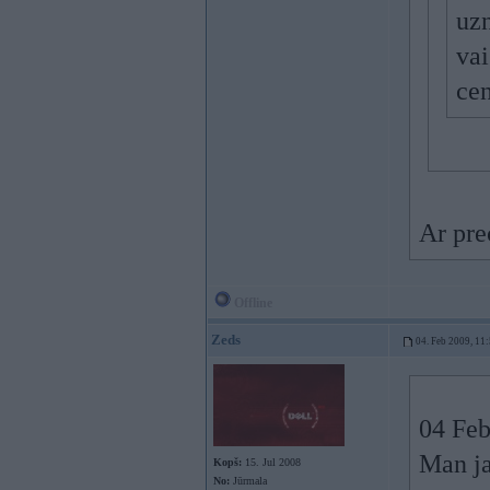
uz
vai
ce
Ar pr
Offline
Zeds
04. Feb 2009, 11
04 Feb
Man ja
Kopš:
15. Jul 2008
No:
Jūrmala