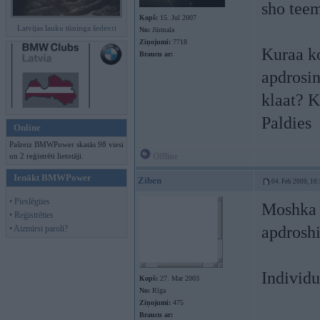
sho teem
Kopš:
15. Jul 2007
Latvijas lauku tūninga šedevri
No:
Jūrmala
Ziņojumi:
7718
Kuraa ko
Braucu ar:
apdrosin
klaat? 
Paldies
Online
Pašreiz BMWPower skatās 98 viesi
un 2 reģistrēti lietotāji.
Offline
Ienākt BMWPower
Ziben
04. Feb 2009, 10
• Pieslēgties
Moshka k
• Reģistrēties
apdrosh
• Aizmirsi paroli?
Individu
Kopš:
27. Mar 2003
No:
Rīga
Ziņojumi:
475
Braucu ar: