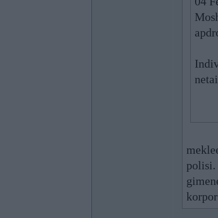
04 F
Moshk
apdr
Indi
netai
mekle
polisi
gimene
korpor