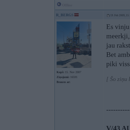
Offline
R_BERGS
19. Feb 2009, 15
Es vinju
meerkji,
jau raks
Bet ambu
piki vis
Kopš:
15. Nov 2007
Ziņojumi:
16591
[ Šo ziņu
Braucu ar:
----------
V/43 A