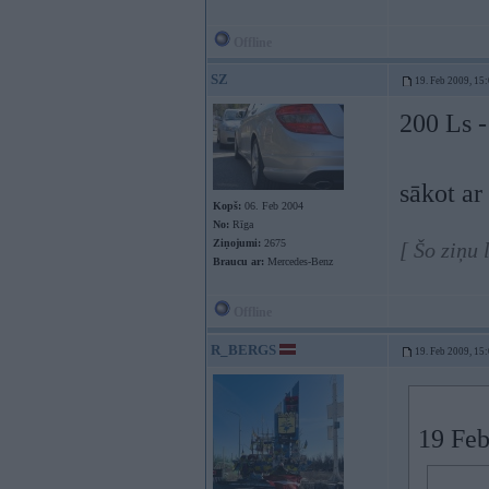
Offline
SZ
19. Feb 2009, 15
200 Ls -
sākot ar
Kopš:
06. Feb 2004
No:
Rīga
Ziņojumi:
2675
[ Šo ziņu
Braucu ar:
Mercedes-Benz
Offline
R_BERGS
19. Feb 2009, 15
19 Feb