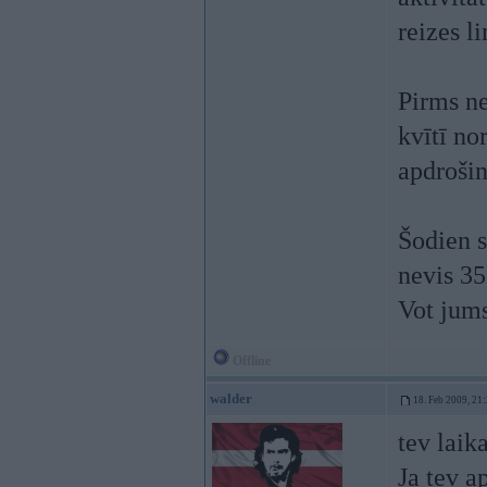
reizes l
Pirms ne
kvītī no
apdrošin
Šodien s
nevis 35
Vot jums
Offline
walder
18. Feb 2009, 21
tev lai
Ja tev a