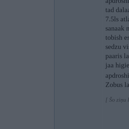
apdrosh
tad dala
7.5ls at
sanaak 
tobish e
sedzu vi
paaris l
jaa higi
apdrosh
Zobus la
[ Šo ziņu