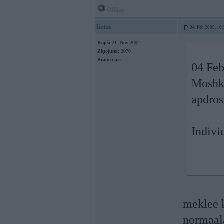
Offline
lietus
04. Feb 2009, 10
Kopš:
21. Nov 2004
Ziņojumi:
2070
Braucu ar:
04 Feb
Moshka
apdro
Indivi
meklee 
normaal