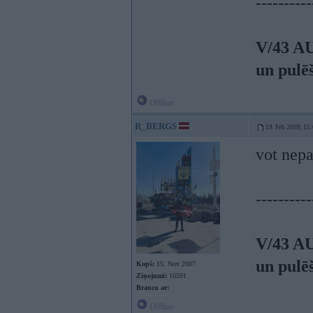
----------
V/43 A
un pulē
Offline
R_BERGS
19. Feb 2009, 15
vot nep
----------
V/43 A
un pulē
Kopš:
15. Nov 2007
Ziņojumi:
16591
Braucu ar:
Offline