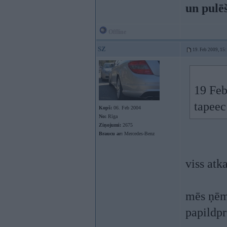
un pulē
Offline
SZ
19. Feb 2009, 15
19 Feb
tapeec
Kopš:
06. Feb 2004
No:
Rīga
Ziņojumi:
2675
Braucu ar:
Mercedes-Benz
viss atk
mēs ņēm
papildp