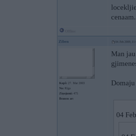
loceklji
cenaam.
Offline
Ziben
04. Feb 2009, 11
Man jau
gjimene
Domaju k
Kopš:
27. Mar 2003
No:
Rīga
Ziņojumi:
475
Braucu ar:
04 Feb