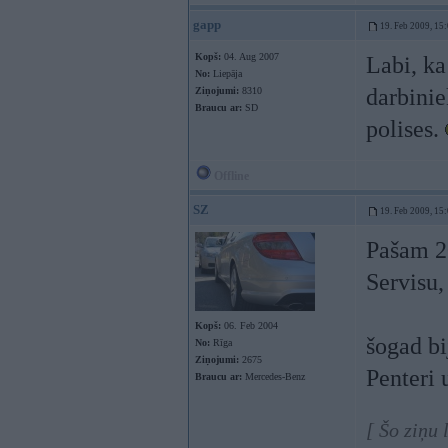
gapp
19. Feb 2009, 15
Kopš:
04. Aug 2007
Labi, ka
No:
Liepāja
darbinie
Ziņojumi:
8310
Braucu ar:
SD
polises.
Offline
SZ
19. Feb 2009, 15
Pašam 20
Servisu,
Kopš:
06. Feb 2004
šogad bi
No:
Rīga
Ziņojumi:
2675
Penteri 
Braucu ar:
Mercedes-Benz
[ Šo ziņu