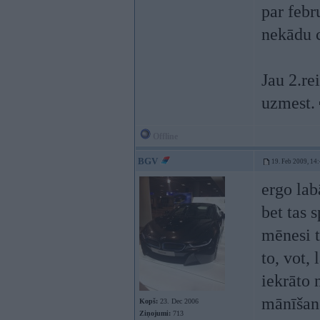
par febr
nekādu 
Jau 2.re
uzmest.
Offline
BGV
19. Feb 2009, 14
ergo lab
bet tas 
mēnesi t
to, vot,
iekrāto 
mānīšano
Kopš:
23. Dec 2006
Ziņojumi:
713