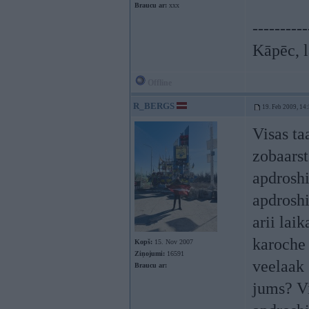
Braucu ar:
xxx
----------
Kāpēc, l
Offline
R_BERGS
19. Feb 2009, 14
Visas taa
zobaars
apdroshi
apdroshi
arii lai
karoche g
Kopš:
15. Nov 2007
Ziņojumi:
16591
veelaak 
Braucu ar:
jums? Vi