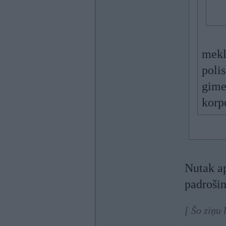
mekl
poli
gimen
korp
Nutak ap
padrošin
[ Šo ziņu