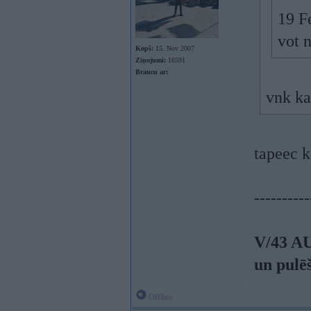
19 F
vot 
Kopš:
15. Nov 2007
Ziņojumi:
16591
Braucu ar:
vnk kau
tapeec 
----------
V/43 A
un pulē
Offline