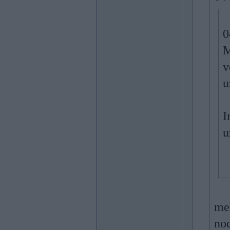
0
M
v
u
I
u
me
nod