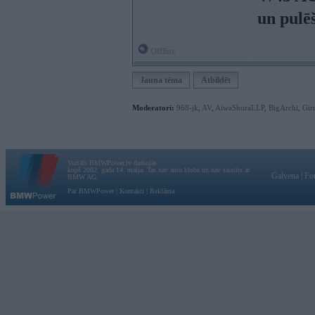
un pulē
Offline
Jauna tēma
Atbildēt
Moderatori:
968-jk
,
AV
,
AiwaShuraLLP
,
BigArchi
,
Gir
Vortāls BMWPower.lv darbojas
kopš 2002. gada 14. maija. Tas nav auto klubs un nav saistīts ar
Galvena
|
Fo
BMW AG.
Par BMWPower
|
Kontakti
|
Reklāma