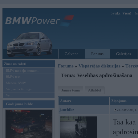
Sveiks,
Viesi!
Ie
Galvenā
Forums
Galerijas
Ziņas un raksti
Forums
»
Vispārējās diskusijas
»
Tērzē
BMW modeļu jaunumi
Tēma: Veselības apdrošināšana
BMW testi
Mēneša BMW
Sērijveida tūnings
Jauna tēma
Atbildēt
Vel...
Autors
Ziņojums
Gadījuma bilde
janchikz
28. Nov 2008, 11
Taa kaa 
apdrosin