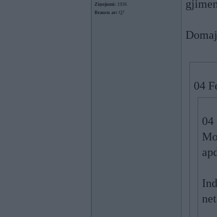
gjimen
Ziņojumi:
1936
Braucu ar:
Q7
Domaju
04 Fe
04 
Mos
ap
In
net