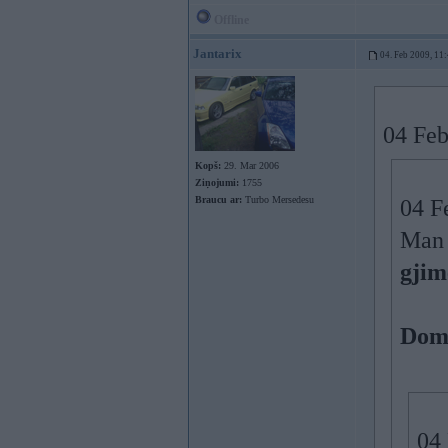
Offline
Jantarix
04. Feb 2009, 11
04 Feb
Kopš:
29. Mar 2006
Ziņojumi:
1755
Braucu ar:
Turbo Mersedesu
04 F
Man 
gjim
Doma
04 