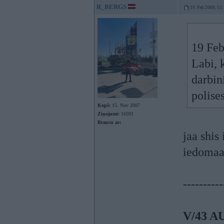
R_BERGS
19. Feb 2009, 15
19 Feb
Labi, 
darbin
polise
Kopš:
15. Nov 2007
Ziņojumi:
16591
Braucu ar:
jaa shis 
iedomaat
----------
V/43 A