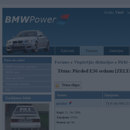
Sveiks,
Viesi!
Ie
Galvenā
Forums
Galerijas
Ziņas un raksti
Forums
»
Vispārējās diskusijas
»
Pirkt 
BMW modeļu jaunumi
Tēma: Pārdod E36 sedanu [ZEL
BMW testi
Mēneša BMW
Sērijveida tūnings
Tēma slēgta
Vel...
Autors
Ziņojums
Gadījuma bilde
meidei
16. Sep 2008, 22:
Kopš:
12. Oct 2006
Ziņojumi:
17615
Braucu ar:
3er