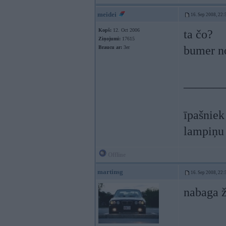
meidei
16. Sep 2008, 22:
Kopš:
12. Oct 2006
ta čo?
Ziņojumi:
17615
bumer n
Braucu ar:
3er
_______
īpašniek
lampiņu 
Offline
martinsg
16. Sep 2008, 22:
nabaga 