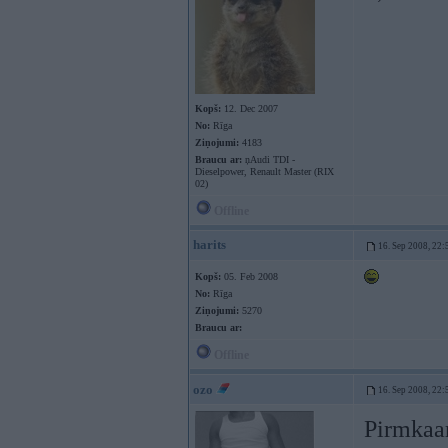
Kopš:
12. Dec 2007
No:
Rīga
Ziņojumi:
4183
Braucu ar:
ņAudi TDI -
Dieselpower, Renault Master (RIX
02)
Offline
harits
16. Sep 2008, 22:
Kopš:
05. Feb 2008
No:
Rīga
Ziņojumi:
5270
Braucu ar:
Offline
ozo
16. Sep 2008, 22:
Pirmkaar