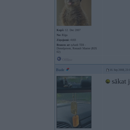
Kopš:
12. Dec 2007
No:
Rīga
Ziņojumi:
4183
Braucu ar:
ņAudi TDI -
Dieselpower, Renault Master (RIX
02)
Offline
Bude
16. Sep 2008, 23:
sākat j