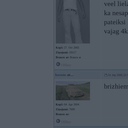
veel lie
ka nesap
pateiksi 
vajag 4k
Kopš:
27. Oct 2005
Ziņojumi:
19117
Braucu ar:
Braucu ar
Offline
hasans
16. Sep 2008, 22:
brizhiem
Kopš:
04. Apr 2004
Ziņojumi:
7699
Braucu ar:
Offline