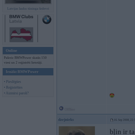
Latvijas lauku tūninga šedevri
Online
Pašreiz BMWPower skatās 150
viesi un 2 reģistrēti lietotāji.
Ienākt BMWPower
• Pieslēgties
• Reģistrēties
• Aizmirsi paroli?
Offline
dzejnieks
16. Sep 2008, 22:
bļin ir 