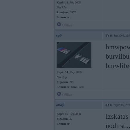
Kopš:
18. Feb 2008
No:
Rīga
Ziņojumi:
3170
Braucu ar:
Offline
cp6
16. Sep 2008, 23:
bmwpowe
burviibu
bmwlife=
Kopš:
14. May 2008
No:
Rīga
Ziņojumi:
92
Braucu ar:
bmw 530d
Offline
anaji
16. Sep 2008, 23:
Kopš:
16. Sep 2008
Izskatas 
Ziņojumi:
6
nodirst.
Braucu ar: