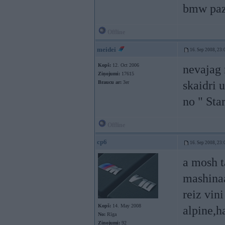
bmw pazin
Offline
meidei
16. Sep 2008, 23:
Kopš:
12. Oct 2006
nevajag r
Ziņojumi:
17615
skaidri u
Braucu ar:
3er
no " Sta
Offline
cp6
16. Sep 2008, 23:
a mosh t
mashinaa
reiz vin
Kopš:
14. May 2008
alpine,
No:
Rīga
Ziņojumi:
92