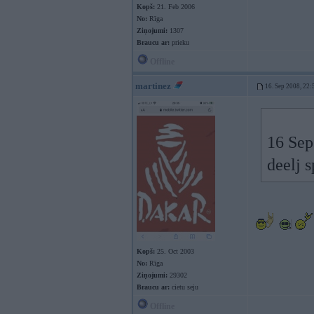
Kopš:
21. Feb 2006
No:
Rīga
Ziņojumi:
1307
Braucu ar:
prieku
Offline
martinez
16. Sep 2008, 22:
16 Sep
deelj 
Kopš:
25. Oct 2003
No:
Rīga
Ziņojumi:
29302
Braucu ar:
cietu seju
Offline