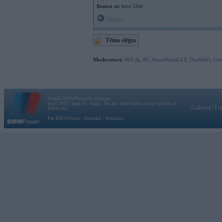
Braucu ar:
bmw 530d
Offline
Tēma slēgta
Moderatori:
968-jk
,
AV
,
AiwaShuraLLP
,
DoubleD
,
Gir
Vortāls BMWPower.lv darbojas
kopš 2002. gada 14. maija. Tas nav auto klubs un nav saistīts ar
Galvena
|
Fo
BMW AG.
Par BMWPower
|
Kontakti
|
Reklāma