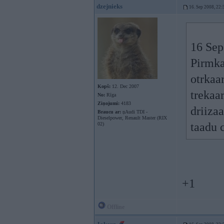
dzejnieks
16. Sep 2008, 22:
16 Sep
Pirmkaa
otrkaar
Kopš:
12. Dec 2007
trekaar
No:
Rīga
Ziņojumi:
4183
driizaa
Braucu ar:
ņAudi TDI -
Dieselpower, Renault Master (RIX
taadu c
02)
+1
Offline