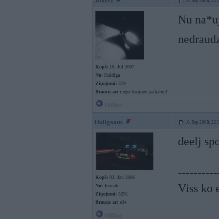
Jokerz
16. Sep 2008, 22:
Nu na*uj
nedraud
Kopš:
16. Jul 2007
No:
Kuldīga
Ziņojumi:
379
Braucu ar:
rieger bamperi pa kalnu!
Offline
Huligaans
16. Sep 2008, 22:
deelj sp
----------
Kopš:
03. Jan 2006
Viss ko 
No:
Jūrmala
Ziņojumi:
5291
Braucu ar:
e34
Offline