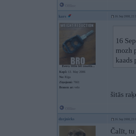
Offline
kars
16. Sep 2008, 22:
16 Sep
mozh p
kaads 
Kopš:
13. May 2006
No:
Rīga
Ziņojumi:
7661
Braucu ar:
velo
šitās ra
Offline
dzejnieks
16. Sep 2008, 23:
Čalīt, tu