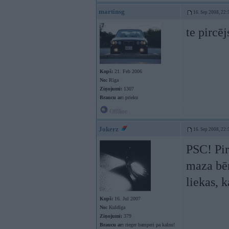
martinsg
16. Sep 2008, 22:
te pircē
Kopš:
21. Feb 2006
No:
Rīga
Ziņojumi:
1307
Braucu ar:
prieku
Offline
Jokerz
16. Sep 2008, 22:
PSC! Pir
maza bēr
liekas, k
Kopš:
16. Jul 2007
No:
Kuldīga
Ziņojumi:
379
Braucu ar:
rieger bamperi pa kalnu!