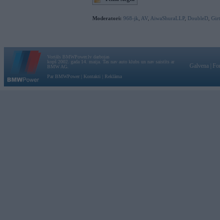
Moderatori:
968-jk
,
AV
,
AiwaShuraLLP
,
DoubleD
,
Gir
Vortāls BMWPower.lv darbojas
kopš 2002. gada 14. maija. Tas nav auto klubs un nav saistīts ar
Galvena
|
Fo
BMW AG.
Par BMWPower
|
Kontakti
|
Reklāma