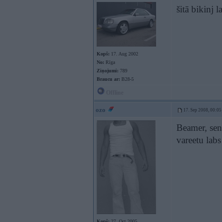
šitā bikinj
Kopš:
17. Aug 2002
No:
Rīga
Ziņojumi:
789
Braucu ar:
B28-5
Offline
ozo
17. Sep 2008, 00:05
Beamer, se
vareetu lab
Kopš:
27. Oct 2005