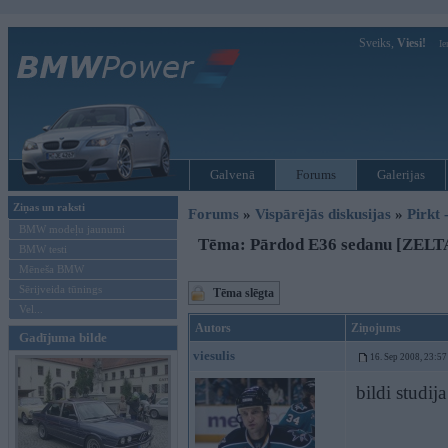
Sveiks,
Viesi!
Ie
Galvenā
Forums
Galerijas
Ziņas un raksti
Forums
»
Vispārējās diskusijas
»
Pirkt 
BMW modeļu jaunumi
Tēma: Pārdod E36 sedanu [ZEL
BMW testi
Mēneša BMW
Sērijveida tūnings
Tēma slēgta
Vel...
Autors
Ziņojums
Gadījuma bilde
viesulis
16. Sep 2008, 23:57
bildi studij