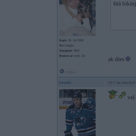
šitā biki
Kopš:
28. Jul 2008
No:
Liepāja
Ziņojumi:
3903
Braucu ar:
mēli :lol:
ak dies
Offline
viesulis
17. Sep 2008, 00:07
vel 