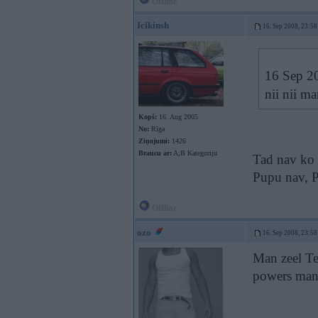
Offline
Icikinsh
16. Sep 2008, 23:58
16 Sep 20
nii nii m
Kopš:
16. Aug 2005
No:
Rīga
Ziņojumi:
1426
Braucu ar:
A;B Kategoriju
Tad nav ko t
Pupu nav, P
Offline
ozo
16. Sep 2008, 23:58
Man zeel Tev
powers man 