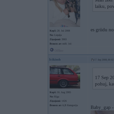
laiku, po
es griidu no
Kopš:
28. Jul 2008
No:
Liepāja
Ziņojumi:
3903
Braucu ar:
mēli :lol:
Offline
Icikinsh
17. Sep 2008, 00:02
17 Sep 20
pohuj, kau
Kopš:
16. Aug 2005
No:
Rīga
Ziņojumi:
1426
Braucu ar:
A;B Kategoriju
Baby_gap 