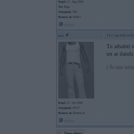
Kopš:
17. Aug 2002
No:
Rīga
Ziņojumi:
789
Braucu ar:
B28-5
Offline
ozo
17. Sep 2008, 00:09
Tu atbalsti 
un ar daudz
[ Šo ziņu labo
Kopš:
27. Oct 2005
Ziņojumi:
19117
Braucu ar:
Braucu ar
Offline
Tēma slēgta