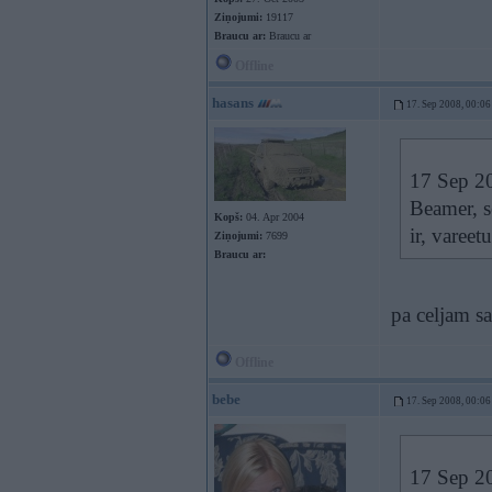
Ziņojumi:
19117
Braucu ar:
Braucu ar
Offline
hasans
17. Sep 2008, 00:06
17 Sep 20
Beamer, 
Kopš:
04. Apr 2004
ir, vareet
Ziņojumi:
7699
Braucu ar:
pa celjam s
Offline
bebe
17. Sep 2008, 00:06
17 Sep 20