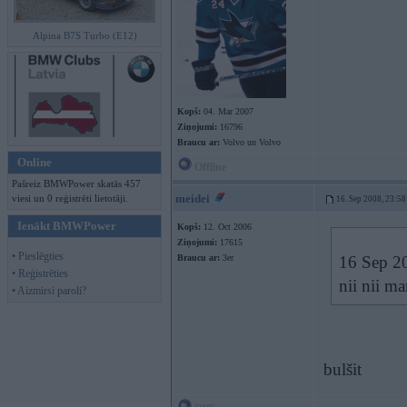
Alpina B7S Turbo (E12)
Kopš:
04. Mar 2007
Ziņojumi:
16796
Braucu ar:
Volvo un Volvo
Online
Offline
Pašreiz BMWPower skatās 457
meidei
viesi un 0 reģistrēti lietotāji.
16. Sep 2008, 23:58
Ienākt BMWPower
Kopš:
12. Oct 2006
Ziņojumi:
17615
• Pieslēgties
Braucu ar:
3er
16 Sep 20
• Reģistrēties
nii nii m
• Aizmirsi paroli?
bulšit