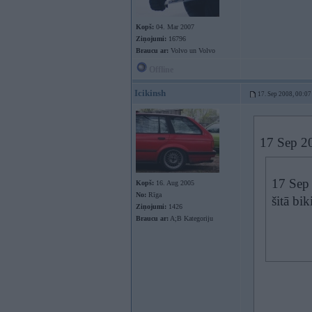
Kopš:
04. Mar 2007
Ziņojumi:
16796
Braucu ar:
Volvo un Volvo
Offline
Icikinsh
17. Sep 2008, 00:07
17 Sep 20
17 Sep 
Kopš:
16. Aug 2005
No:
Rīga
šitā bi
Ziņojumi:
1426
Braucu ar:
A;B Kategoriju