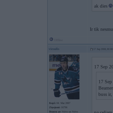
ak dies
Ir tik nesm
Offline
viesulis
17. Sep 2008, 00:08
17 Sep 20
17 Sep 
Beamer
buss ir
Kopš:
04. Mar 2007
Ziņojumi:
16796
pa celjam
Braucu ar:
Volvo un Volvo