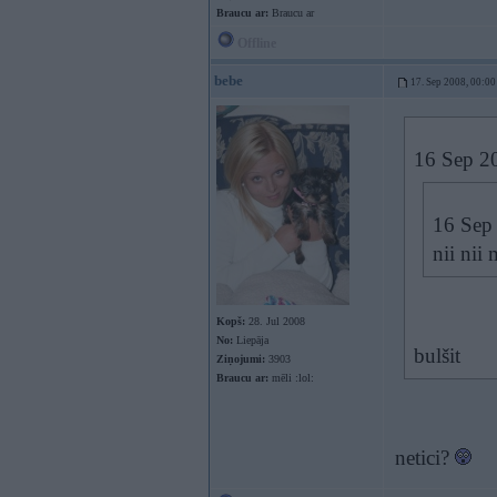
Braucu ar:
Braucu ar
Offline
bebe
17. Sep 2008, 00:00
16 Sep 20
16 Sep 
nii nii
Kopš:
28. Jul 2008
No:
Liepāja
bulšit
Ziņojumi:
3903
Braucu ar:
mēli :lol:
netici?