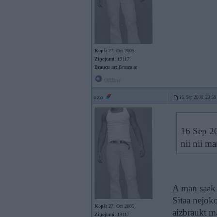
Kopš:
27. Oct 2005
Ziņojumi:
19117
Braucu ar:
Braucu ar
Offline
ozo
16. Sep 2008, 23:59
16 Sep 20
nii nii m
A man saak b
Sitaa nejok
Kopš:
27. Oct 2005
aizbraukt ma
Ziņojumi:
19117