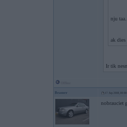
nju taa
ak dies
Ir tik ne
Offline
Beamer
17. Sep 2008, 00:08
nobrauciet g