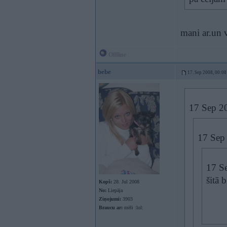
mani ar.un 
Offline
bebe
17. Sep 2008, 00:08
17 Sep 20
17 Sep 
17 Se
šitā 
Kopš:
28. Jul 2008
No:
Liepāja
Ziņojumi:
3903
Braucu ar:
mēli :lol: