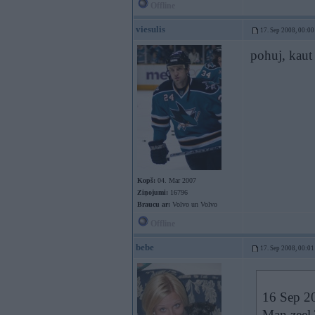
Offline
viesulis
17. Sep 2008, 00:00
pohuj, kaut 
Kopš:
04. Mar 2007
Ziņojumi:
16796
Braucu ar:
Volvo un Volvo
Offline
bebe
17. Sep 2008, 00:01
16 Sep 20
Man zeel 