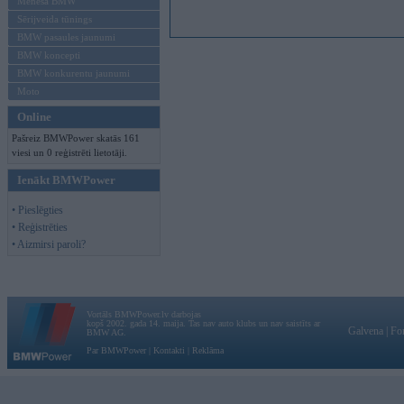
Mēneša BMW
Sērijveida tūnings
BMW pasaules jaunumi
BMW koncepti
BMW konkurentu jaunumi
Moto
Online
Pašreiz BMWPower skatās 161
viesi un 0 reģistrēti lietotāji.
Ienākt BMWPower
• Pieslēgties
• Reģistrēties
• Aizmirsi paroli?
Vortāls BMWPower.lv darbojas
kopš 2002. gada 14. maija. Tas nav auto klubs un nav saistīts ar
Galvena
|
Fo
BMW AG.
Par BMWPower
|
Kontakti
|
Reklāma