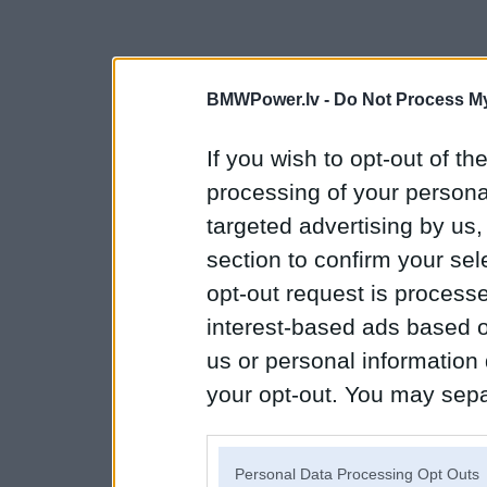
BMWPower.lv -
Do Not Process My
If you wish to opt-out of the
processing of your personal
targeted advertising by us
section to confirm your sel
opt-out request is proces
interest-based ads based o
us or personal information d
your opt-out. You may separ
disclosure of your personal
IAB’s list of downstream pa
Personal Data Processing Opt Outs