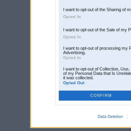
also be disclosed by us to 
I want to opt-out of the Sharing of 
Downstream Participants
th
Opted In
third parties.
I want to opt-out of the Sale of my 
Opted In
I want to opt-out of processing my 
Advertising.
Opted In
I want to opt-out of Collection, Use
of my Personal Data that Is Unrelat
it was collected.
Opted Out
CONFIRM
Data Deletion