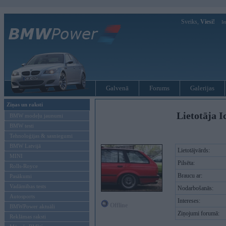
Sveiks,
Viesi!
Ie
Galvenā
Forums
Galerijas
Ziņas un raksti
Lietotāja I
BMW modeļu jaunumi
BMW testi
Tehnoloģijas & sasniegumi
BMW Latvijā
Lietotājvārds:
MINI
Pilsēta:
Rolls-Royce
Braucu ar:
Pasākumi
Vadāmības tests
Nodarbošanās:
Autosports
Intereses:
Offline
BMWPower aktuāli
Ziņojumi forumā:
Reklāmas raksti