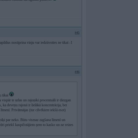
#45
apildus nostiprina vinju var iedziivoties ne tikai -1
#46
u tikai
 vispār te urlas un rajoņiki procentuāli ir diezgan
 ka deveņu rajonā ir lielākā koncentrācija, bet
ā līmenī. Privātmājas (tur cilvēkiem iekšā esot)
piķi par neko. Būtu vismaz zagšana līmenī un
 tīri priekš kaspičotājiem ņem to kasko un ne reizes