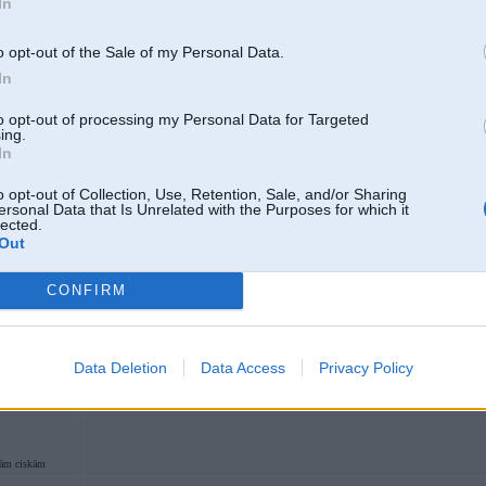
In
10. Apr 2008, 13:56
o opt-out of the Sale of my Personal Data.
In
Ā ES VĒ tiešām ir tur
ar tiem airbagu zagļiem
to opt-out of processing my Personal Data for Targeted
[ Šo ziņu laboja walder, 10 Apr 2008, 13:57:23 ]
ing.
In
o opt-out of Collection, Use, Retention, Sale, and/or Sharing
MPV
ersonal Data that Is Unrelated with the Purposes for which it
lected.
Out
10. Apr 2008, 14:05
CONFIRM
Nu ta ņemšu urbi un apurbssu visas skruuves diskiem arii ???
Data Deletion
Data Access
Privacy Policy
šām ciskām