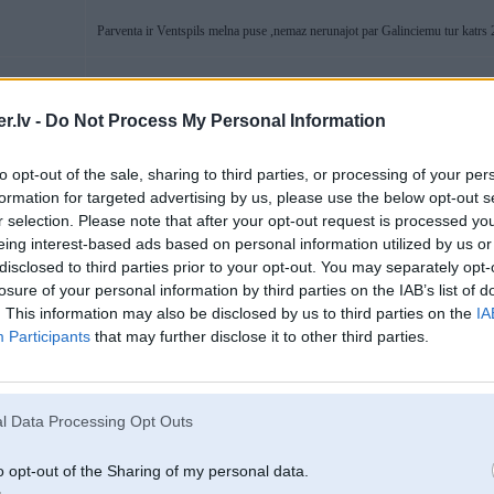
Parventa ir Ventspils melna puse ,nemaz nerunajot par Galinciemu tur katrs 
10. Apr 2008, 13:18
.lv -
Do Not Process My Personal Information
to opt-out of the sale, sharing to third parties, or processing of your per
10 Apr 2008, 13:01:33 lietus rakstīja:
ar to miglu nostiprinaashanu reizeem ir liidziigi kaa ar magji mashiinaa... 
formation for targeted advertising by us, please use the below opt-out s
-1 magjis, bet arii sagraiziits un salauzts prieksheejais panelis
r selection. Please note that after your opt-out request is processed y
eing interest-based ads based on personal information utilized by us or
disclosed to third parties prior to your opt-out. You may separately opt-
KASKO
losure of your personal information by third parties on the IAB’s list of
. This information may also be disclosed by us to third parties on the
IA
Participants
that may further disclose it to other third parties.
10. Apr 2008, 13:43
pie mus spogulji, miglinieki, magji, bet amiishos populaaraaki infinity prieks
4
neviens diileris dēļ cenas uz vietas netur un pasūtījums jaagaida i zelj melna
l Data Processing Opt Outs
X1000$ =
o opt-out of the Sharing of my personal data.