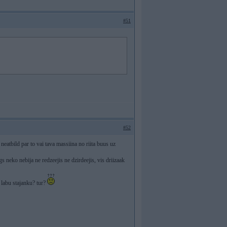
#51
#52
s neatbild par to vai tava massiina no riita buus uz
s neko nebija ne redzeejis ne dzirdeejis, vis driizaak
labu stajanku? tur?