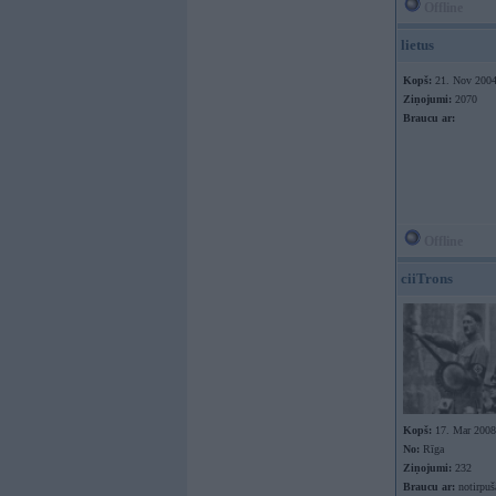
Offline
lietus
Kopš:
21. Nov 200
Ziņojumi:
2070
Braucu ar:
Offline
ciiTrons
Kopš:
17. Mar 2008
No:
Rīga
Ziņojumi:
232
Braucu ar:
notirpu