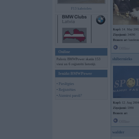
F13 kabriolets
Kopš:
14. May 200
Ziņojumi:
34090
Braucu ar:
banderau
Offline
Online
shibernieks
Pašreiz BMWPower skatās 153
viesi un 6 reģistrēti lietotāji.
Ienākt BMWPower
• Pieslēgties
• Reģistrēties
• Aizmirsi paroli?
Kopš:
12. Aug 2004
Ziņojumi:
5990
Braucu ar:
Offline
walder