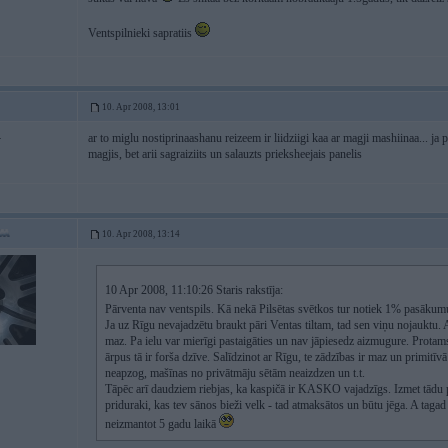
Ventspilnieki sapratiis
10. Apr 2008, 13:01
ar to miglu nostiprinaashanu reizeem ir liidziigi kaa ar magji mashiinaa... ja p
4
magjis, bet arii sagraiziits un salauzts prieksheejais panelis
10. Apr 2008, 13:14
10 Apr 2008, 11:10:26 Staris rakstīja:
Pārventa nav ventspils. Kā nekā Pilsētas svētkos tur notiek 1% pasākum
Ja uz Rīgu nevajadzētu braukt pāri Ventas tiltam, tad sen viņu nojauktu. A
maz. Pa ielu var mierīgi pastaigāties un nav jāpiesedz aizmugure. Protams,
ārpus tā ir forša dzīve. Salīdzinot ar Rīgu, te zādzības ir maz un primitīv
neapzog, mašīnas no privātmāju sētām neaizdzen un t.t.
Tāpēc arī daudziem riebjas, ka kaspičā ir KASKO vajadzīgs. Izmet tādu 
priduraki, kas tev sānos bieži velk - tad atmaksātos un būtu jēga. A tagad
neizmantot 5 gadu laikā