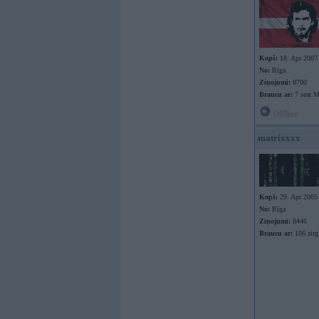
Kopš:
18. Apr 2007
No:
Rīga
Ziņojumi:
8700
Braucu ar:
7 seat 
Offline
matrixxxx
Kopš:
29. Apr 2005
No:
Rīga
Ziņojumi:
8446
Braucu ar:
106 zir