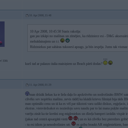
10. Apr 2008, 15:48
10 Apr 2008, 10:45:58 Staris rakstīja:
gan jau izkāpi no mašīnas un zīmējies, ka rīdziniece esi - D&G aksesuāri,
melnādainajiem un t.t.
Rīdziniekus pat sahāras tuksnesī apzags, ja būs iespēja. Jums tak vismaz 2
W 330i
kurš tad ar palazzo italia maisiņiem uz Beach pārtī dodas?
11. Apr 2008, 01:29
man drīzāk liekas ka te liela daļa šo apskrūvēto un nodrošināto BMW saim
cilvēks sev nopērku mašīnu..nevis tādēļ ka kkādā krievu filmiņā bija tāds BM
man optimālo cenu un tā ka es vēl par tūkstoti varu uzlikt diskus, eņģeļacis,
ekstras..vienvārdsakot es noziedoju savu naudu par to lai mana puķīte mašīnīt
varēju zināt ka tie kretīni zog migleniekus un dīzeļa bamperi izrādās vispār i
(jakas tad centrā apsargātā vietā
) un es kā cilvēks bez pieredzes gribēj
- tu esi idiots ja nenodrošinies utt.
es gribu braukt AR migleniekiem, bamp