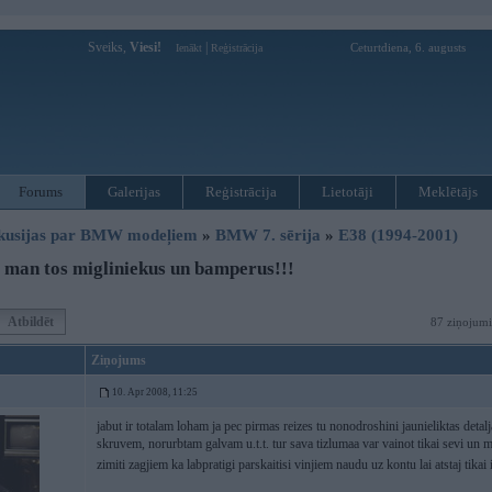
Sveiks,
Viesi!
|
Ceturtdiena, 6. augusts
Ienākt
Reģistrācija
Forums
Galerijas
Reģistrācija
Lietotāji
Meklētājs
kusijas par BMW modeļiem
»
BMW 7. sērija
»
E38 (1994-2001)
man tos migliniekus un bamperus!!!
Atbildēt
87 ziņojumi
Ziņojums
10. Apr 2008, 11:25
jabut ir totalam loham ja pec pirmas reizes tu nonodroshini jaunieliktas deta
skruvem, norurbtam galvam u.t.t. tur sava tizlumaa var vainot tikai sevi un m
zimiti zagjiem ka labpratigi parskaitisi vinjiem naudu uz kontu lai atstaj tikai