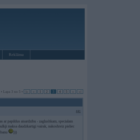
Reklāma
 • Lapa 3 no 5 •
|«
«
1
2
3
4
5
»
»|
#41
ljas ar papildus aisardzibu - zaglushkam, specialam
ulkji maksa daudzkartigi vairak, nakoshreiz pieliec
 ibanu
)))