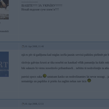
-----------------
ІБАШТЕ!!!!! ЗА УКРАЇНУ!!!!!!!
Нехай подохне суче плем’я!!!!
2
tomobili
10. Apr 2008, 11:40
njā es pēc tā gadījuma kad miglas izcēla jaunās servisā palūdzu pielīmēt pi
skrūvju galviņu krusti ar tika nourbti un kautkad vēlāk pamanīju ka kāds mēģi
bik salauzis bi vienu nosedzošo pribambaseli... nebūtu tā nodrošinājis ta atka
pareizi spocs saka
uztaisam kasko un nodrošinamies lai nevar nozagt... ja
nemainīgs un papildus ir prieks ka zaglim nekas nav ticis
10. Apr 2008, 12:51