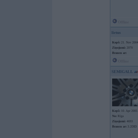
Offline
lietus
Kopš:
21. Nov 200
Ziņojumi:
2070
Braucu ar:
Offline
SEMIGALL
Kopš:
10. Apr 2005
No:
Rīga
Ziņojumi:
4693
Braucu ar:
3.2DID