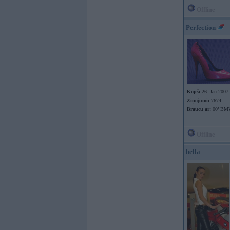
Offline
Perfection
Kopš:
26. Jan 2007
Ziņojumi:
7674
Braucu ar:
00’ BM
Offline
hella