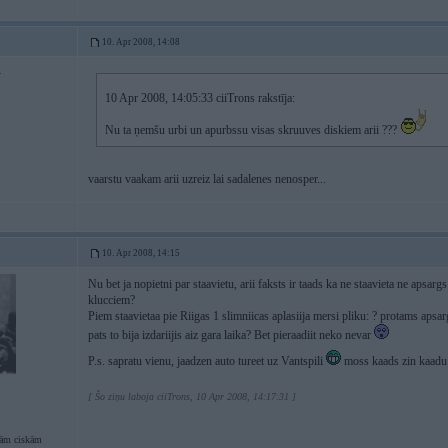
10. Apr 2008, 14:08
4
10 Apr 2008, 14:05:33 ciiTrons rakstīja:
Nu ta ņemšu urbi un apurbssu visas skruuves diskiem arii ???
vaarstu vaakam arii uzreiz lai sadalenes nenosper...
10. Apr 2008, 14:15
Nu bet ja nopietni par staavietu, arii faksts ir taads ka ne staavieta ne apsarg
klucciem?
Piem staavietaa pie Riigas 1 slimniicas aplasiija mersi pliku: ? protams apsarg
pats to bija izdariijis aiz gara laika? Bet pieraadiit neko nevar
P.s. sapratu vienu, jaadzen auto tureet uz Vantspili
moss kaads zin kaadu 
[ Šo ziņu laboja ciiTrons, 10 Apr 2008, 14:17:31 ]
šām ciskām