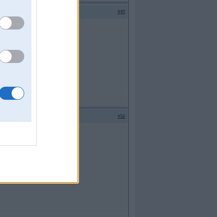
#49
#50