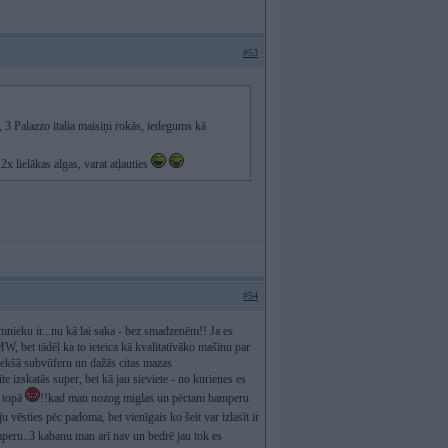
#53
 3 Palazzo italia maisiņi rokās, iedegums kā
x lielākas algas, varat atļauties
#54
nieku ir...nu kā lai saka - bez smadzenēm!! Ja es
W, bet tādēļ ka to ieteica kā kvalitatīvāko mašīnu par
 iekšā subvūferu un dažās citas mazas
e izskatās super, bet kā jau sieviete - no kurienes es
r topā
!!kad man nozog miglas un pēctam bamperu
u vēsties pēc padoma, bet vienīgais ko šeit var izlasīt ir
eru..3 kabanu man arī nav un bedrē jau tok es