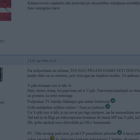
Kādam servim vajadzētu sākt piedomāt pie aizsardzības risinājuma izstrādāš
šitos smurguļus barot.
MPV
10. Apr 2008, 12:52
Par nokjershanu un sishanu, TAS NAU PRAATA DARBS SEVI ZEM PANTA P
kaadu video un uz menturu, peec feisa gan jau kaadreiz atradiis. Un jaabrau
V-pilii tieshaam viss ir labi .lv
Stari, skrien sienaa, bet paarventa arii ir V-pils. Paarventaa kaiminjsh uz 4
un protams, ka neko nenozaga.
Podjezdaas TV kabelju daliitaajus gan maitas fendereeja
giem
Gribi malaljetkas urljikus redzeet ? Aizej uz jurikiem
Un V-pilii viss ir labi, jo tur nevar pie loga uzpiipeet, taa lai neieraudziitu 
Tad kad in da Riga pa mikrorajoniem braukaas tik daudz MP kaa V-pilii, tad a
Ble, gribu atpakalj savu dziivokliiti pa 10Ls+komunaalie.
PS., Tiltu nevajag jaukt nost, jo tad CP paraadiisies pilseetaa
A taa ja jaa
sukas vai nava
Es shitaa bez korkaam nobraukaaju 1.5gadus, tik dazreiz s