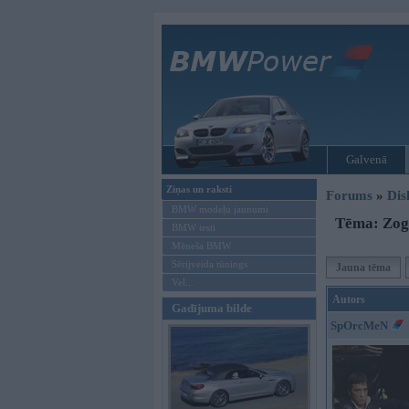
Galvenā
Ziņas un raksti
Forums
»
Dis
BMW modeļu jaunumi
Tēma: Zog 
BMW testi
Mēneša BMW
Sērijveida tūnings
Jauna tēma
Vel...
Autors
Gadījuma bilde
SpOrcMeN