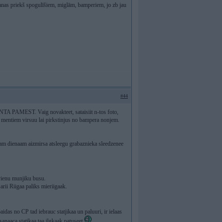
anas priekš spogulīšiem, miglām, bamperiem, jo zb jau
#44
AMEST. Vaig novakteet, sataisiit n-tos foto,
c mentiem virsuu lai pirkstinjus no bampera nonjem.
traam dienaam aizmirsa atsleegu grabaznieka sleedzenee
nevienu munjiku busu.
rii Riigaa paliks mieriigaak.
baidas no CP tad iebrauc statjikaa un paluuri, ir ielaas
anaaca statikaa taa ilgkaak patuseet