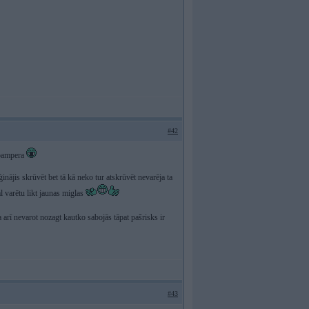
#42
e bampera
nājis skrūvēt bet tā kā neko tur atskrūvēt nevarēja ta
l varētu likt jaunas miglas
 arī nevarot nozagt kautko sabojās tāpat pašrisks ir
#43