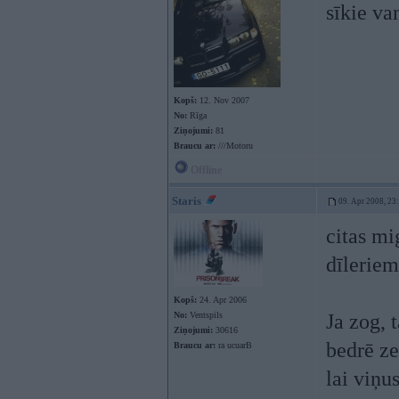
sīkie va
Kopš:
12. Nov 2007
No:
Rīga
Ziņojumi:
81
Braucu ar:
///Motoru
Offline
Staris
09. Apr 2008, 23
citas mi
dīleriem
Kopš:
24. Apr 2006
No:
Ventspils
Ja zog, 
Ziņojumi:
30616
bedrē ze
Braucu ar:
ra ucuarB
lai viņu