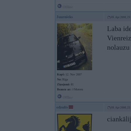
Offline
Juurnieks
09. Apr 2008, 23
Laba ide
Vienreiz
nolauzu 
Kopš:
12. Nov 2007
No:
Rīga
Ziņojumi:
81
Braucu ar:
///Motoru
Offline
edzulis
09. Apr 2008, 23
ciankāli