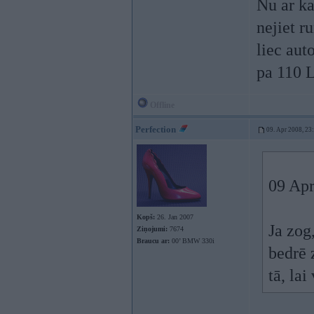
Nu ar ka
nejiet r
liec aut
pa 110 L
Offline
Perfection
09. Apr 2008, 23
09 Apr
Kopš:
26. Jan 2007
Ja zog
Ziņojumi:
7674
Braucu ar:
00’ BMW 330i
bedrē 
tā, lai