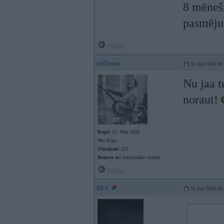
8 mēneši
pasmēju
Offline
ciiTrons
10. Apr 2008, 00
Nu jaa t
noraut!
Kopš:
17. Mar 2008
No:
Rīga
Ziņojumi:
232
Braucu ar:
notirpušām ciskām
Offline
DFS
10. Apr 2008, 00