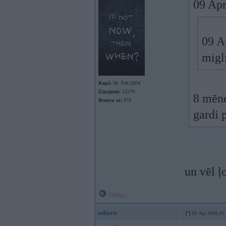
09 Apr
09 A
migl
Kopš:
08. Feb 2004
Ziņojumi:
15279
8 mēne
Braucu ar:
979
gardi 
un vēl ļ
Offline
subaru
10. Apr 2008, 01