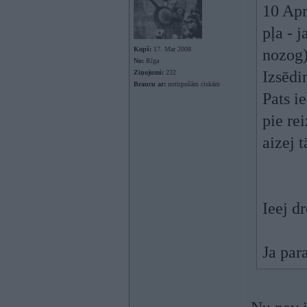
10 Apr
pļa - j
Kopš:
17. Mar 2008
nozog)
No:
Rīga
Izsēdi
Ziņojumi:
232
Braucu ar:
notirpušām ciskām
Pats ie
pie re
aizej 
Ieej d
Ja para