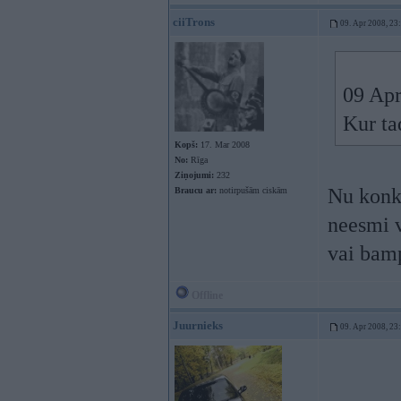
ciiTrons
09. Apr 2008, 23
09 Apr
Kur ta
Kopš:
17. Mar 2008
No:
Rīga
Ziņojumi:
232
Nu konkr
Braucu ar:
notirpušām ciskām
neesmi v
vai bam
Offline
Juurnieks
09. Apr 2008, 23