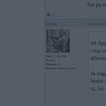
Tur pa 
Offline
ciiTrons
09. Apr 2008, 23
09 Apr
citas 
Kopš:
17. Mar 2008
dīleri
No:
Rīga
Ziņojumi:
232
Braucu ar:
notirpušām ciskām
Ja zog
bedrē 
tā, lai