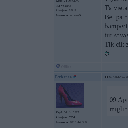
Kopš:
24. Apr 2006
No:
Ventspils
Tā vieta
Ziņojumi:
30616
Bet pa n
Braucu ar:
ra ucuarB
bamperi,
tur sava
Tik cik 
Offline
Perfection
09. Apr 2008, 23
09 Apr
miglin
Kopš:
26. Jan 2007
Ziņojumi:
7674
Braucu ar:
00’ BMW 330i