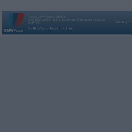
Vortāls BMWPower.lv darbojas
kopš 2002. gada 14. maija. Tas nav auto klubs un nav saistīts ar
Galvena
|
Fo
BMW AG.
Par BMWPower
|
Kontakti
|
Reklāma