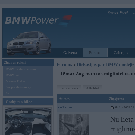
Sveiks,
Viesi!
Ie
Galvenā
Forums
Galerijas
Ziņas un raksti
Forums
»
Diskusijas par BMW modeļi
BMW modeļu jaunumi
Tēma: Zog man tos migliniekus u
BMW testi
Mēneša BMW
Sērijveida tūnings
Jauna tēma
Atbildēt
Vel...
Autors
Ziņojums
Gadījuma bilde
ciiTrons
09. Apr 2008, 23
Nu lieta
miglinie