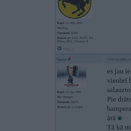
Kopš:
13. May 2002
No:
Rīga
Ziņojumi:
56481
Braucu ar:
S212, 911TT, 951,
635csi, NSX, Tillotson t4
Offline
Staris
09. Apr 2008, 23
es jau i
vienbrī 
salauzto
Kopš:
24. Apr 2006
No:
Ventspils
Pie drāt
Ziņojumi:
30616
bampera 
Braucu ar:
ra ucuarB
ārā
Tā kā ma