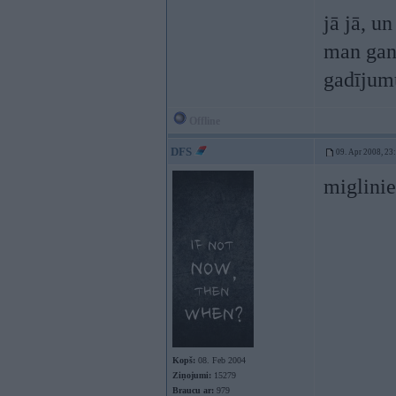
jā jā, u
man gan 
gadījumu
Offline
DFS
09. Apr 2008, 23
miglinie
Kopš:
08. Feb 2004
Ziņojumi:
15279
Braucu ar:
979