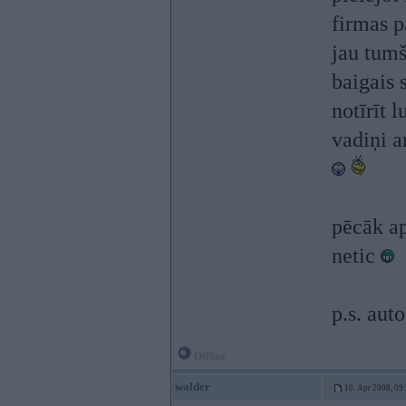
firmas p
jau tumš
baigais 
notīrīt l
vadiņi a
pēcāk ap
netic
p.s. aut
Offline
walder
10. Apr 2008, 09