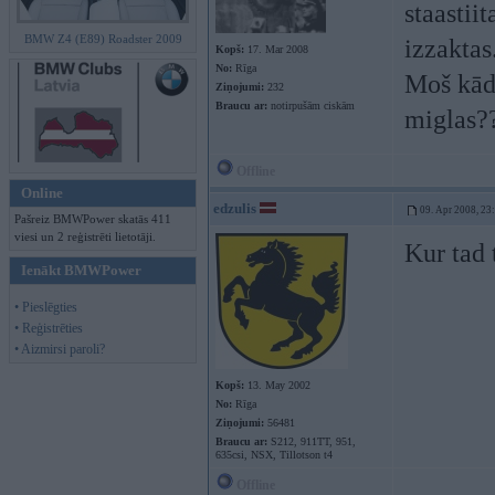
staastii
BMW Z4 (E89) Roadster 2009
izzaktas
Kopš:
17. Mar 2008
No:
Rīga
Moš kāds
Ziņojumi:
232
Braucu ar:
notirpušām ciskām
miglas?
Offline
Online
edzulis
09. Apr 2008, 23
Pašreiz BMWPower skatās 411
viesi un 2 reģistrēti lietotāji.
Kur tad 
Ienākt BMWPower
• Pieslēgties
• Reģistrēties
• Aizmirsi paroli?
Kopš:
13. May 2002
No:
Rīga
Ziņojumi:
56481
Braucu ar:
S212, 911TT, 951,
635csi, NSX, Tillotson t4
Offline