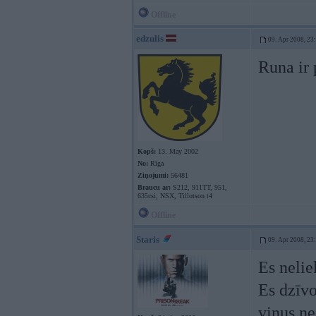
Offline
edzulis
09. Apr 2008, 23
Runa ir
Kopš:
13. May 2002
No:
Rīga
Ziņojumi:
56481
Braucu ar:
S212, 911TT, 951,
635csi, NSX, Tillotson t4
Offline
Staris
09. Apr 2008, 23
Es nelie
Es dzīvo
viņus n