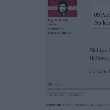
09 Apr
Kopš:
18. Apr 2007
Nu kon
No:
Rīga
Ziņojumi:
8700
Braucu ar:
7 seat MPV
Nebiju d
ikdiena.
[ Šo ziņu
Offline
Jauna tēma
Atbildēt
Moderatori:
968-jk
,
AV
,
AiwaShuraLLP
,
GirtzB
,
Lafter