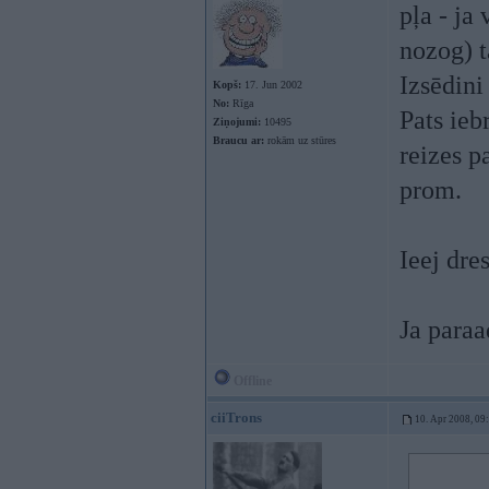
pļa - ja 
nozog) t
Izsēdini
Kopš:
17. Jun 2002
No:
Rīga
Pats ieb
Ziņojumi:
10495
Braucu ar:
rokām uz stūres
reizes p
prom.
Ieej dre
Ja paraad
Offline
ciiTrons
10. Apr 2008, 09