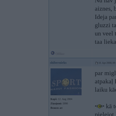
Nu nav j
aiznes, 
Ideja par
gluzzi t
un veel 
taa liek
Offline
shibernieks
10. Apr 2008, 09
par migl
atpakaļ 
laiku kā
Kopš:
12. Aug 2004
Ziņojumi:
5990
kā t
Braucu ar:
pielejot