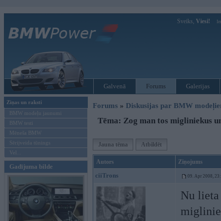
Sveiks,
Viesi!
Ie
Galvenā
Forums
Galerijas
Ziņas un raksti
Forums
»
Diskusijas par BMW modeļi
BMW modeļu jaunumi
Tēma: Zog man tos migliniekus u
BMW testi
Mēneša BMW
Sērijveida tūnings
Jauna tēma
Atbildēt
Vel...
Autors
Ziņojums
Gadījuma bilde
ciiTrons
09. Apr 2008, 23
Nu lieta
miglinie