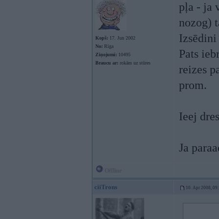
pļa - ja 
nozog) t
Izsēdini
Kopš:
17. Jun 2002
No:
Rīga
Pats ieb
Ziņojumi:
10495
Braucu ar:
rokām uz stūres
reizes p
prom.
Ieej dre
Ja paraad
Offline
ciiTrons
10. Apr 2008, 09