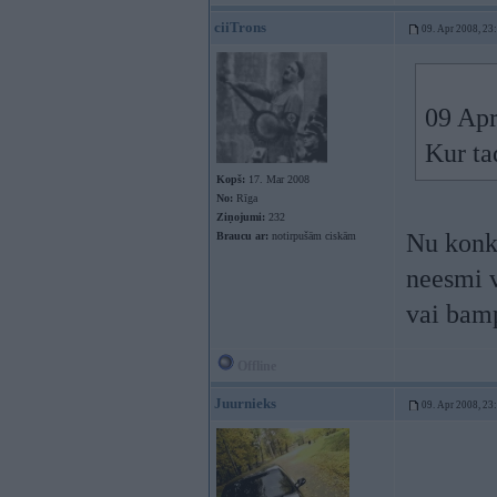
ciiTrons
09. Apr 2008, 23
09 Apr
Kur ta
Kopš:
17. Mar 2008
No:
Rīga
Ziņojumi:
232
Nu konkr
Braucu ar:
notirpušām ciskām
neesmi v
vai bam
Offline
Juurnieks
09. Apr 2008, 23