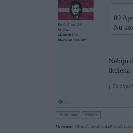
09 Apr
Kopš:
18. Apr 2007
Nu kon
No:
Rīga
Ziņojumi:
8700
Braucu ar:
7 seat MPV
Nebiju d
ikdiena.
[ Šo ziņu
Offline
Jauna tēma
Atbildēt
Moderatori:
968-jk
,
AV
,
AiwaShuraLLP
,
GirtzB
,
Lafter