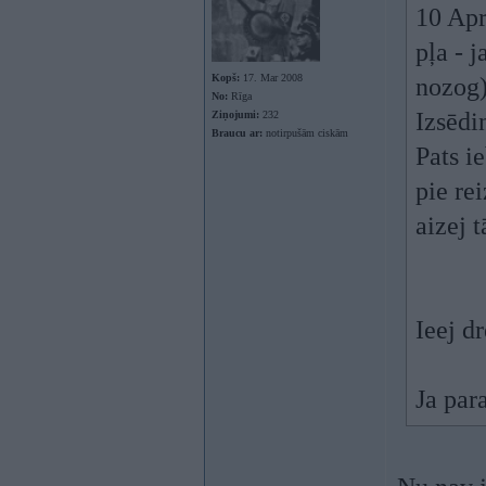
10 Apr
pļa - j
Kopš:
17. Mar 2008
nozog)
No:
Rīga
Izsēdi
Ziņojumi:
232
Braucu ar:
notirpušām ciskām
Pats ie
pie re
aizej 
Ieej d
Ja para