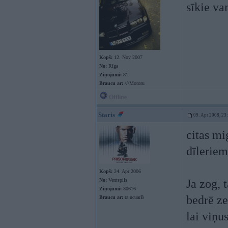
sīkie va
Kopš:
12. Nov 2007
No:
Rīga
Ziņojumi:
81
Braucu ar:
///Motoru
Offline
Staris
09. Apr 2008, 23
citas mi
dīleriem
Kopš:
24. Apr 2006
No:
Ventspils
Ja zog, 
Ziņojumi:
30616
bedrē ze
Braucu ar:
ra ucuarB
lai viņu