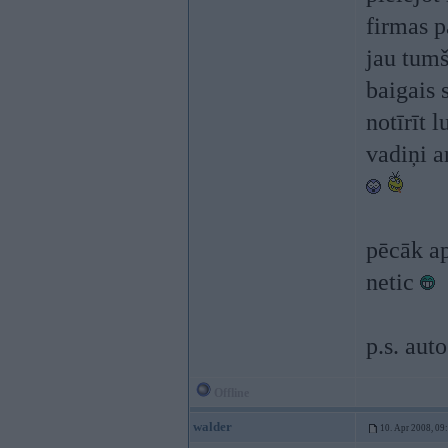
firmas p
jau tumš
baigais 
notīrīt l
vadiņi a
pēcāk ap
netic
p.s. aut
Offline
walder
10. Apr 2008, 09