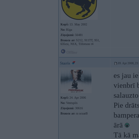
Kopš:
13. May 2002
No:
Rīga
Ziņojumi:
56481
Braucu ar:
S212, 911TT, 951,
635csi, NSX, Tillotson t4
Offline
Staris
09. Apr 2008, 23
es jau i
vienbrī 
salauzto
Kopš:
24. Apr 2006
No:
Ventspils
Pie drāt
Ziņojumi:
30616
bampera 
Braucu ar:
ra ucuarB
ārā
Tā kā ma