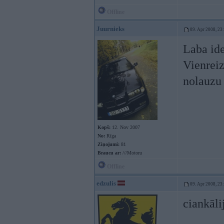
Offline
Juurnieks
09. Apr 2008, 23
Laba ide
Vienreiz
nolauzu 
Kopš:
12. Nov 2007
No:
Rīga
Ziņojumi:
81
Braucu ar:
///Motoru
Offline
edzulis
09. Apr 2008, 23
ciankāli