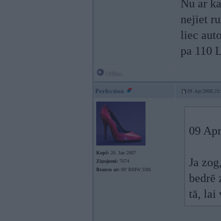
Nu ar ka
nejiet r
liec aut
pa 110 L
Offline
Perfection
09. Apr 2008, 23
09 Apr
Kopš:
26. Jan 2007
Ja zog
Ziņojumi:
7674
Braucu ar:
00’ BMW 330i
bedrē 
tā, lai