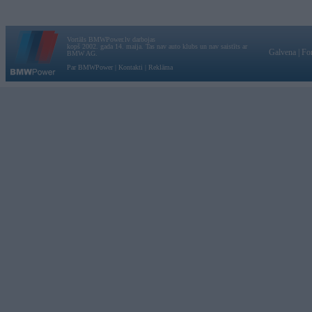
Vortāls BMWPower.lv darbojas
kopš 2002. gada 14. maija. Tas nav auto klubs un nav saistīts ar
Galvena
|
Fo
BMW AG.
Par BMWPower
|
Kontakti
|
Reklāma