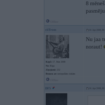
8 mēneši
pasmēju
Offline
ciiTrons
10. Apr 2008, 00
Nu jaa t
noraut!
Kopš:
17. Mar 2008
No:
Rīga
Ziņojumi:
232
Braucu ar:
notirpušām ciskām
Offline
DFS
10. Apr 2008, 00