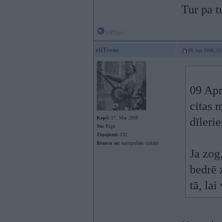
Tur pa 
Offline
ciiTrons
09. Apr 2008, 23
09 Apr
citas 
Kopš:
17. Mar 2008
dīleri
No:
Rīga
Ziņojumi:
232
Braucu ar:
notirpušām ciskām
Ja zog
bedrē 
tā, lai