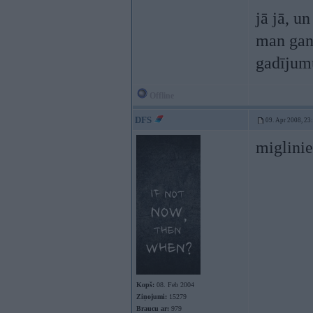
jā jā, u
man gan 
gadījumu
Offline
DFS
09. Apr 2008, 23
miglinie
Kopš:
08. Feb 2004
Ziņojumi:
15279
Braucu ar:
979