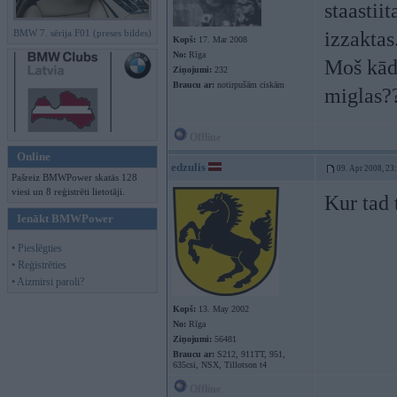
staastii
BMW 7. sērija F01 (preses bildes)
izzaktas
Kopš:
17. Mar 2008
No:
Rīga
Moš kāds
Ziņojumi:
232
Braucu ar:
notirpušām ciskām
miglas?
Offline
Online
edzulis
09. Apr 2008, 23
Pašreiz BMWPower skatās 128
viesi un 8 reģistrēti lietotāji.
Kur tad 
Ienākt BMWPower
• Pieslēgties
• Reģistrēties
• Aizmirsi paroli?
Kopš:
13. May 2002
No:
Rīga
Ziņojumi:
56481
Braucu ar:
S212, 911TT, 951,
635csi, NSX, Tillotson t4
Offline