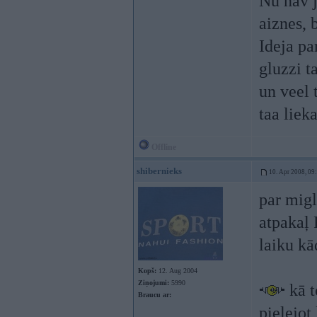
Nu nav j
aiznes, 
Ideja par
gluzzi t
un veel 
taa liek
Offline
shibernieks
10. Apr 2008, 09
par migl
atpakaļ 
laiku kā
Kopš:
12. Aug 2004
Ziņojumi:
5990
kā t
Braucu ar:
pielejot