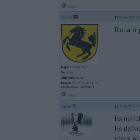
Offline
edzulis
09. Apr 2008, 23
Runa ir
Kopš:
13. May 2002
No:
Rīga
Ziņojumi:
56481
Braucu ar:
S212, 911TT, 951,
635csi, NSX, Tillotson t4
Offline
Staris
09. Apr 2008, 23
Es nelie
Es dzīvo
viņus n