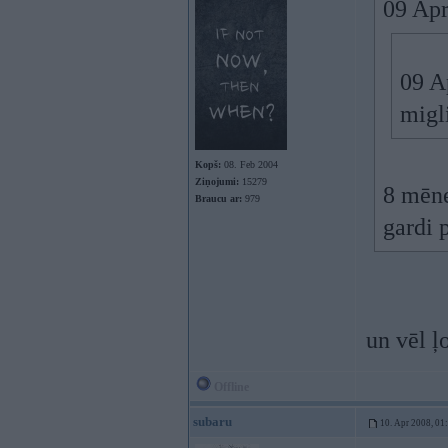
09 Apr
09 A
migl
Kopš:
08. Feb 2004
Ziņojumi:
15279
8 mēne
Braucu ar:
979
gardi 
un vēl ļ
Offline
subaru
10. Apr 2008, 01