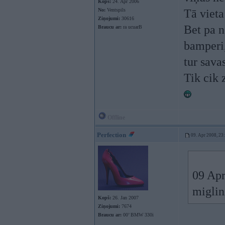
Kopš:
24. Apr 2006
No:
Ventspils
Tā vieta
Ziņojumi:
30616
Bet pa n
Braucu ar:
ra ucuarB
bamperi,
tur sava
Tik cik 
Offline
Perfection
09. Apr 2008, 23
09 Apr
miglin
Kopš:
26. Jan 2007
Ziņojumi:
7674
Braucu ar:
00’ BMW 330i