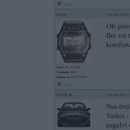
Offline
foobar
04. Mar 2005, 09
OK pier
Bet vai 
komfort
Kopš:
04. Jun 2002
Ziņojumi:
6078
Braucu ar:
M57TU2D30
Offline
GirtzB
04. Mar 2005, 10
Nus ērtā
Vaderi -
pagalvi 