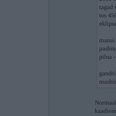
tagad 
tos 450
eklipse
manai 
pashma
pilna 
gandri
mashii
Normaal
kaadiem