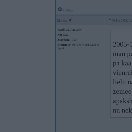
Offline
Marts
04. Mar 2005, 12
Kopš:
25. Aug 2004
No:
Rīga
Ziņojumi:
1724
2005-0
Braucu ar:
08’ BMW e92 320d M-
Sport
man pe
pa kaa
vienrei
lielu n
zemee 
apaksh
nu neko