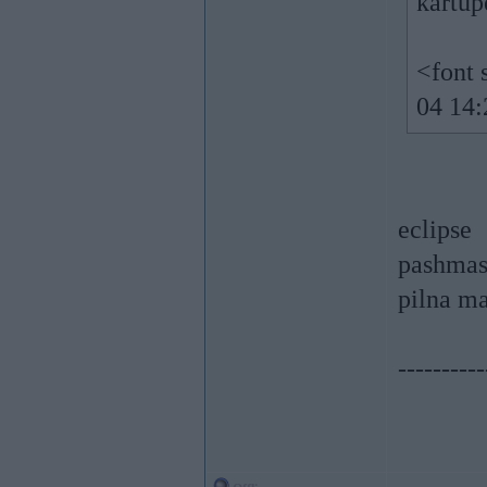
kartup
<font 
04 14:
eclipse
pashmas
pilna m
----------