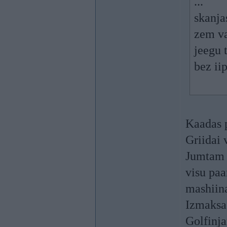
...
skanja
zem va
jeegu 
bez ii
Kaadas 
Griidai 
Jumtam v
visu paa
mashiina
Izmaksas
Golfinj