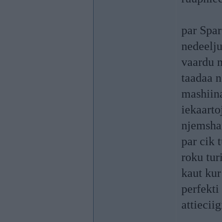
par Spar
nedeelju
vaardu 
taadaa n
mashiina
iekaarto
njemsha
par cik 
roku tur
kaut kur
perfekti
attieciig