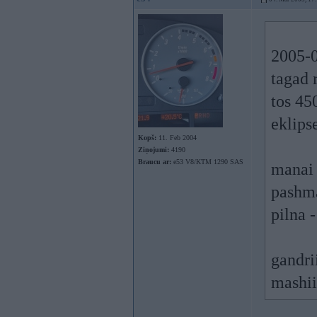
2005-0
tagad 
tos 450
eklipse
Kopš:
11. Feb 2004
Ziņojumi:
4190
Braucu ar:
e53 V8/KTM 1290 SAS
manai 
pashma
pilna 
gandri
mashii