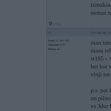
izmaksaa
nemaz n
Offline
JZ
04. Mar 2005, 14
Kopš:
31. May 2002
man inte
Ziņojumi:
9159
masu teh
Braucu ar:
st185 - 
bet kur 
vinji tu
p.s. pat
un pilno
vs 3dur