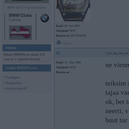
BMW X6 E71 (preses bildes)
Kopš:
04. Jun 2002
Ziņojumi:
6078
Braucu ar:
M57TU2D30
Offline
Online
JZ
04. Mar 2005, 09
Pašreiz BMWPower skatās 154
viesi un 1 reģistrēti lietotāji.
Kopš:
31. May 2002
ne vien
Ienākt BMWPower
Ziņojumi:
9159
Braucu ar:
• Pieslēgties
teiksim 
• Reģistrēties
• Aizmirsi paroli?
tajaa va
ok, bet 
neerti, 
buut tur