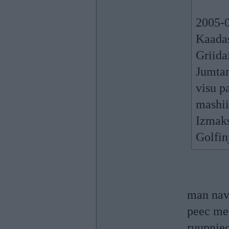
2005-0
Kaadas
Griidai
Jumtam
visu p
mashii
Izmaks
Golfin
man nav 
peec me
ruupniec