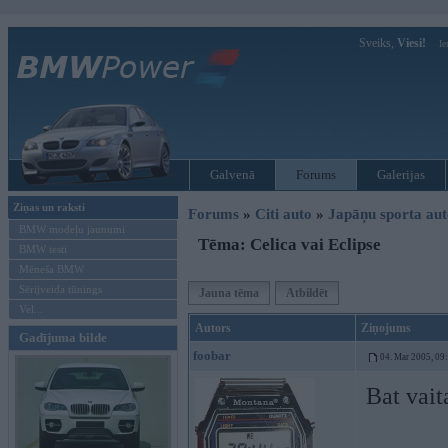
Sveiks,
Viesi!
Ie
Galvenā
Forums
Galerijas
Ziņas un raksti
Forums
»
Citi auto
»
Japāņu sporta aut
BMW modeļu jaunumi
Tēma: Celica vai Eclipse
BMW testi
Mēneša BMW
Sērijveida tūnings
Jauna tēma
Atbildēt
Vel...
Autors
Ziņojums
Gadījuma bilde
foobar
04. Mar 2005, 09
Bat vait