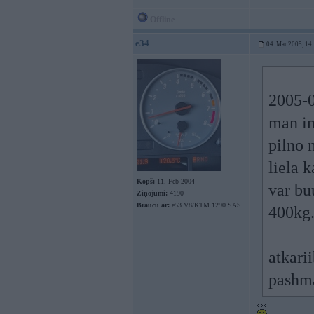
Offline
e34
04. Mar 2005, 14
2005-0
man in
pilno 
liela 
Kopš:
11. Feb 2004
var bu
Ziņojumi:
4190
Braucu ar:
e53 V8/KTM 1290 SAS
400kg.
atkari
pashma