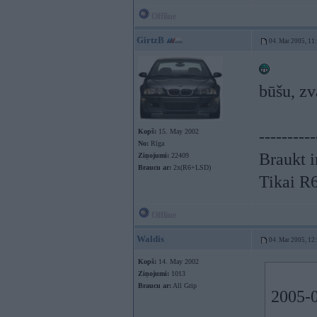
Offline
GirtzB
04. Mar 2005, 11
būšu, zv
Kopš:
15. May 2002
----------
No:
Rīga
Braukt i
Ziņojumi:
22409
Braucu ar:
2x(R6+LSD)
Tikai R
Offline
Waldis
04. Mar 2005, 12
Kopš:
14. May 2002
Ziņojumi:
1013
Braucu ar:
All Grip
2005-0