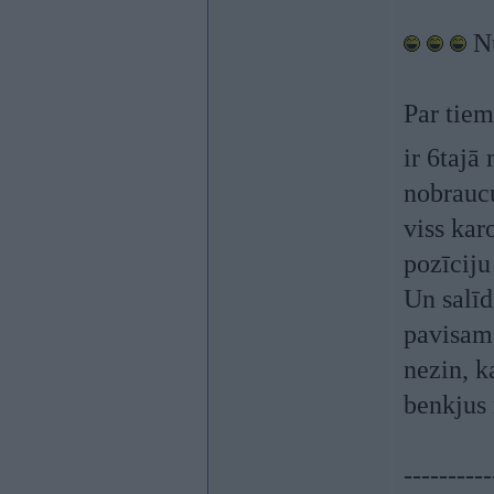
Nu
Par tiem
ir 6tajā
nobraucu
viss kar
pozīcij
Un salīd
pavisam l
nezin, ka
benkjus
----------