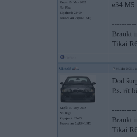
Kopš:
15. May 2002
e34 M5 b
No:
Rīga
Ziņojumi:
22409
Braucu ar:
2x(R6+LSD)
----------
Braukt i
Tikai R
Offline
GirtzB
04. Mar 2005, 11
Dod šurp
P.s. rīt
Kopš:
15. May 2002
----------
No:
Rīga
Braukt i
Ziņojumi:
22409
Braucu ar:
2x(R6+LSD)
Tikai R