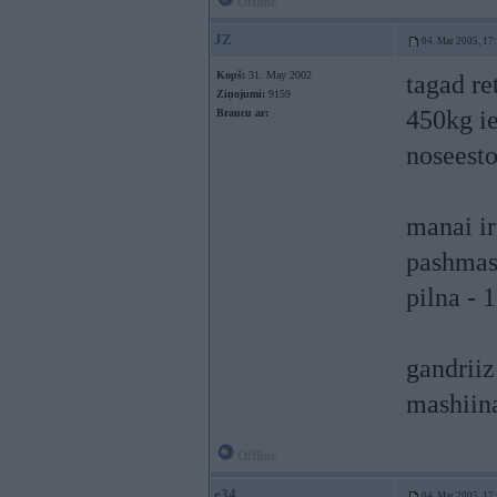
Offline
JZ
04. Mar 2005, 17
Kopš:
31. May 2002
tagad re
Ziņojumi:
9159
450kg ie
Braucu ar:
noseesto
manai ir
pashmas
pilna - 
gandriiz
mashiina
Offline
e34
04. Mar 2005, 17