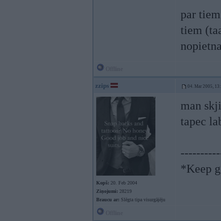
par tiem
tiem (ta
nopietna
Offline
zzips
04. Mar 2005, 13
man skji
tapec la
----------
*Keep go
Kopš:
20. Feb 2004
Ziņojumi:
28219
Braucu ar:
Slēgta tipa visurgājēju
Offline