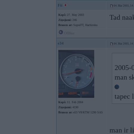
Fii
04. Mar 2005, 14
Kopš:
27. May 2003
Tad naak
Ziņojumi:
246
Braucu ar:
SupraTT, Hachiroku
Offline
e34
04. Mar 2005, 14
2005-0
man sk
tapec l
Kopš:
11. Feb 2004
Ziņojumi:
4190
Braucu ar:
e53 V8/KTM 1290 SAS
man ir l