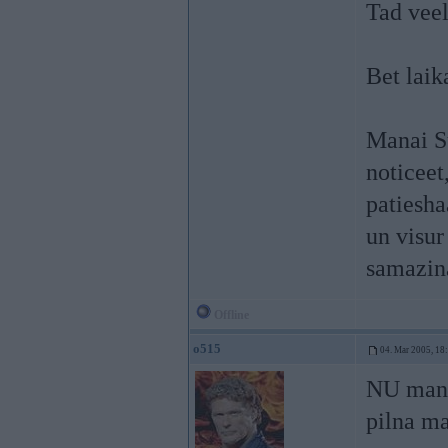
Tad vee
Bet laik
Manai Su
noticeet
patiesha
un visur 
samazin
Offline
o515
04. Mar 2005, 18
NU mane
pilna ma