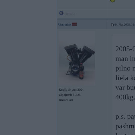
Offline
Garaiss
04. Mar 2005, 16
2005-0
man in
pilno 
liela 
var bu
Kopš:
10. Apr 2004
Ziņojumi:
11538
400kg.
Braucu ar:
p.s. p
pashma