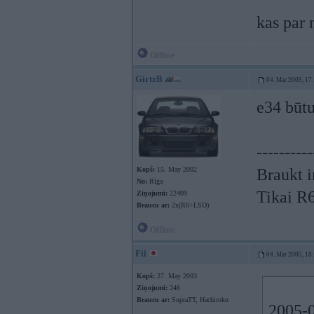
kas par 
Offline
GirtzB
04. Mar 2005, 17
e34 būtu
----------
Kopš:
15. May 2002
Braukt i
No:
Rīga
Tikai R
Ziņojumi:
22409
Braucu ar:
2x(R6+LSD)
Offline
Fii
04. Mar 2005, 18
Kopš:
27. May 2003
Ziņojumi:
246
Braucu ar:
SupraTT, Hachiroku
2005-0