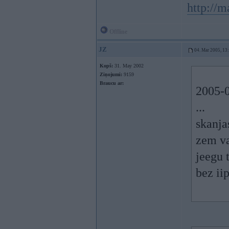
http://m
Offline
JZ
04. Mar 2005, 13
Kopš:
31. May 2002
Ziņojumi:
9159
Braucu ar:
2005-0
...
skanja
zem va
jeegu 
bez ii