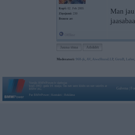
Kopš:
02. Feb 2005
Man jau 
Ziņojumi:
230
Braucu ar:
jaasaba
Offline
Jauna tēma
Atbildēt
Moderatori:
968-jk
,
AV
,
AiwaShuraLLP
,
GirtzB
,
Lafter
Vortāls BMWPower.lv darbojas
kopš 2002. gada 14. maija. Tas nav auto klubs un nav saistīts ar
Galvena
|
Fo
BMW AG.
Par BMWPower
|
Kontakti
|
Reklāma