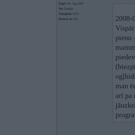
Kopš:
04. Aug 2007
No:
Liepāja
Ziņojumi:
8310
2008-0
Braucu ar:
SD
Vispār
pienu 
mammu,
piede
(biezp
ogļhidr
man ēd
arī pa
jāuzkrā
progr