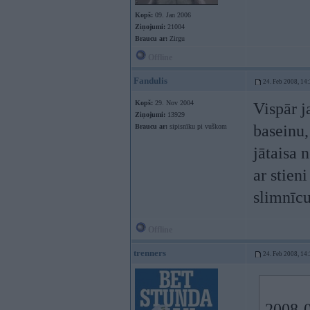
Kopš:
09. Jan 2006
Ziņojumi:
21004
Braucu ar:
Zirgu
Offline
Fandulis
24. Feb 2008, 14
Kopš:
29. Nov 2004
Vispār j
Ziņojumi:
13929
baseinu,
Braucu ar:
sipisnīku pi vuškom
jātaisa 
ar stieni
slimnīc
Offline
trenners
24. Feb 2008, 14
2008-0