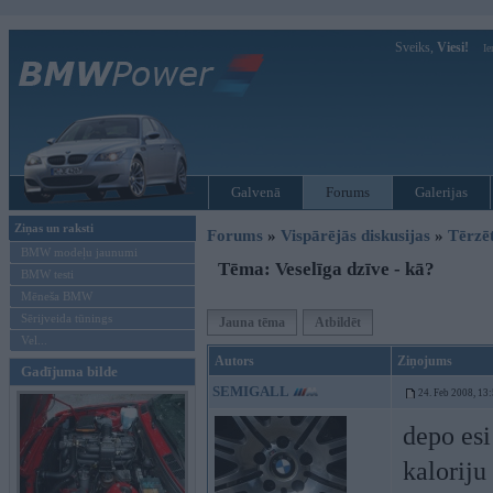
Sveiks,
Viesi!
Ie
Galvenā
Forums
Galerijas
Ziņas un raksti
Forums
»
Vispārējās diskusijas
»
Tērzē
BMW modeļu jaunumi
Tēma: Veselīga dzīve - kā?
BMW testi
Mēneša BMW
Sērijveida tūnings
Jauna tēma
Atbildēt
Vel...
Autors
Ziņojums
Gadījuma bilde
SEMIGALL
24. Feb 2008, 13
depo esi
kaloriju