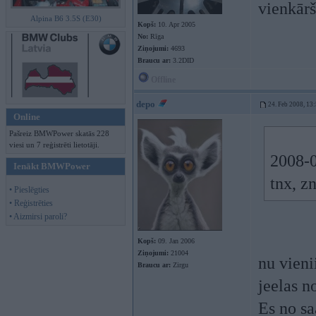
vienkārš
Alpina B6 3.5S (E30)
Kopš:
10. Apr 2005
No:
Rīga
Ziņojumi:
4693
Braucu ar:
3.2DID
Offline
depo
24. Feb 2008, 13
Online
Pašreiz BMWPower skatās 228
viesi un 7 reģistrēti lietotāji.
2008-0
Ienākt BMWPower
tnx, zn
• Pieslēgties
• Reģistrēties
• Aizmirsi paroli?
Kopš:
09. Jan 2006
Ziņojumi:
21004
nu vieni
Braucu ar:
Zirgu
jeelas n
Es no sa