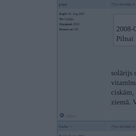
gapp
24. Feb 2008, 14
Kopš:
04. Aug 2007
No:
Liepāja
Ziņojumi:
8310
2008-0
Braucu ar:
SD
Pilnai
solārijs
vitamīnu
ciskām, 
ziemā. V
Offline
Ga4a
24. Feb 2008, 14