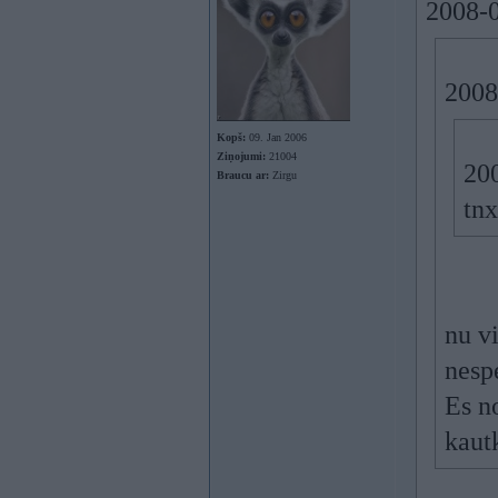
2008-0
2008
Kopš:
09. Jan 2006
Ziņojumi:
21004
200
Braucu ar:
Zirgu
tnx
nu vi
nespe
Es n
kaut