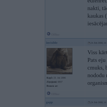
ēdienrei
nakti, t
kaukas (
iesācēj
Offline
invisible
24. Feb 2008, 14
Viss kār
Pats eju
cmuks, b
nododu n
Kopš:
23. Jul 2006
organis
Ziņojumi:
6937
Braucu ar:
Offline
gapp
24. Feb 2008, 14