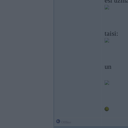
esi uzma
taisi:
un
Offline