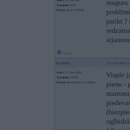
Kopš:
13. Jun 2003
muguru s
Ziņojumi:
4113
problīmõ
Braucu ar:
F15 M50D
patikt ?
redzamas
atjauno
Offline
Fandulis
24. Feb 2008, 14
Kopš:
29. Nov 2004
Vispār j
Ziņojumi:
13929
pienu - 
Braucu ar:
sipisnīku pi vuškom
mammu, t
piedeva
(biezpie
ogļhidrā