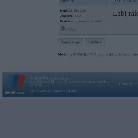
Fandulis
24. Feb 2008, 14
Kopš:
29. Nov 2004
Labi ra
Ziņojumi:
13929
Braucu ar:
sipisnīku pi vuškom
Offline
Jauna tēma
Atbildēt
Moderatori:
968-jk
,
AV
,
AiwaShuraLLP
,
BigArchi
,
Gir
Vortāls BMWPower.lv darbojas
kopš 2002. gada 14. maija. Tas nav auto klubs un nav saistīts ar
Galvena
|
Fo
BMW AG.
Par BMWPower
|
Kontakti
|
Reklāma