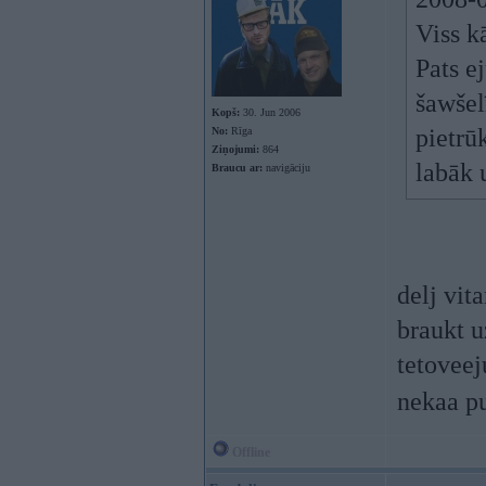
Viss k
Pats ej
šawšel
Kopš:
30. Jun 2006
pietrūk
No:
Rīga
Ziņojumi:
864
labāk 
Braucu ar:
navigāciju
delj vit
braukt 
tetoveej
nekaa p
Offline