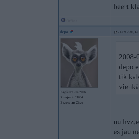
beert kl
Offline
depo
24. Feb 2008, 13
2008-0
depo e
tik ka
vienkā
Kopš:
09. Jan 2006
Ziņojumi:
21004
Braucu ar:
Zirgu
nu hvz,e
es jau n