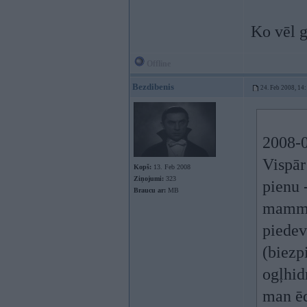
Ko vēl 
Offline
Bezdibenis
24. Feb 2008, 14
2008-0
Vispār
Kopš:
13. Feb 2008
Ziņojumi:
323
pienu 
Braucu ar:
MB
mammu,
piede
(biezp
ogļhidr
man ēd