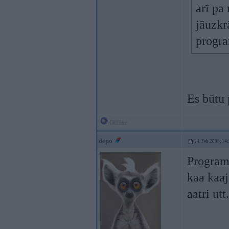
arī pa
jāuzkrā
progr
Es būtu
Offline
depo
24. Feb 2008, 14
Programm
kaa kaaj
aatri utt.