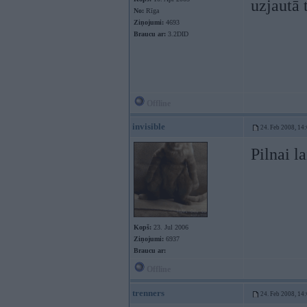
uzjautā 
No:
Rīga
Ziņojumi:
4693
Braucu ar:
3.2DID
Offline
invisible
24. Feb 2008, 14
Pilnai l
Kopš:
23. Jul 2006
Ziņojumi:
6937
Braucu ar:
Offline
trenners
24. Feb 2008, 14