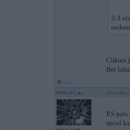
2-3 ol
nedomā
Cukurs j
Bet lab
Offline
SEMIGALL
24. Feb 2008, 14
P.S pats
necel ka
Kopš:
10. Apr 2005