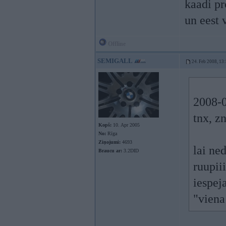
kaadi pr
un eest 
Offline
SEMIGALL
24. Feb 2008, 13
2008-0
tnx, zn
Kopš:
10. Apr 2005
No:
Rīga
Ziņojumi:
4693
lai ne
Braucu ar:
3.2DID
ruupii
iespej
"viena