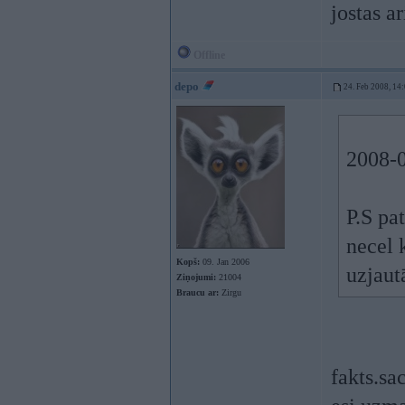
jostas a
Offline
depo
24. Feb 2008, 14
2008-0
P.S pa
necel 
Kopš:
09. Jan 2006
uzjaut
Ziņojumi:
21004
Braucu ar:
Zirgu
fakts.sa