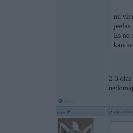
nu vie
jeelas
Es no 
kautka
2-3 olas
nedomāju
Offline
depo
24. Feb 2008, 14