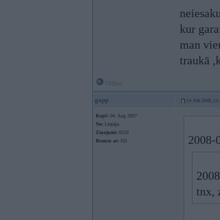
neiesaku
kur gara
man vien
traukā ,
Offline
gapp
24. Feb 2008, 13
Kopš:
04. Aug 2007
No:
Liepāja
Ziņojumi:
8310
2008-0
Braucu ar:
SD
2008
tnx, 