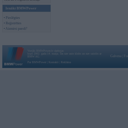
Ienākt BMWPower
• Pieslēgties
• Reģistrēties
• Aizmirsi paroli?
Vortāls BMWPower.lv darbojas
kopš 2002. gada 14. maija. Tas nav auto klubs un nav saistīts ar
Galvena
|
Fo
BMW AG.
Par BMWPower
|
Kontakti
|
Reklāma