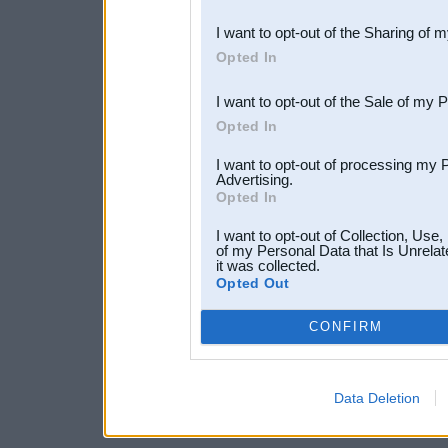
also be disclosed by us to 
I want to opt-out of the Sharing of 
Downstream Participants
th
Opted In
third parties.
I want to opt-out of the Sale of my 
Opted In
I want to opt-out of processing my 
Advertising.
Opted In
I want to opt-out of Collection, Use
of my Personal Data that Is Unrelat
it was collected.
Opted Out
CONFIRM
Data Deletion