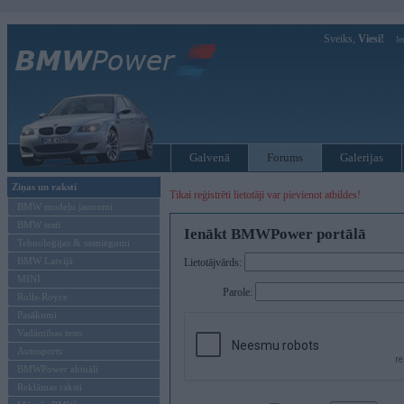
Sveiks,
Viesi!
Ie
Galvenā
Forums
Galerijas
Ziņas un raksti
Tikai reģistrēti lietotāji var pievienot atbildes!
BMW modeļu jaunumi
BMW testi
Ienākt BMWPower portālā
Tehnoloģijas & sasniegumi
BMW Latvijā
Lietotājvārds:
MINI
Parole:
Rolls-Royce
Pasākumi
Vadāmības tests
Autosports
BMWPower aktuāli
Reklāmas raksti