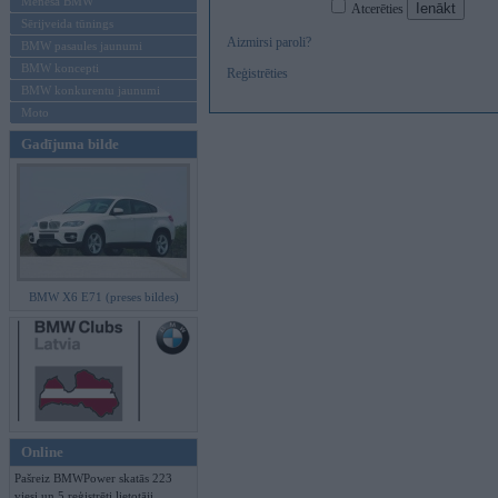
Mēneša BMW
Atcerēties
Sērijveida tūnings
Aizmirsi paroli?
BMW pasaules jaunumi
BMW koncepti
Reģistrēties
BMW konkurentu jaunumi
Moto
Gadījuma bilde
BMW X6 E71 (preses bildes)
Online
Pašreiz BMWPower skatās 223
viesi un 5 reģistrēti lietotāji.