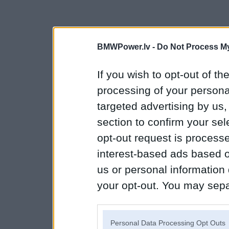
BMWPower.lv -
Do Not Process My
If you wish to opt-out of the
processing of your personal
targeted advertising by us
section to confirm your sel
opt-out request is proces
interest-based ads based o
us or personal information d
your opt-out. You may separ
disclosure of your personal
IAB’s list of downstream pa
Personal Data Processing Opt Outs