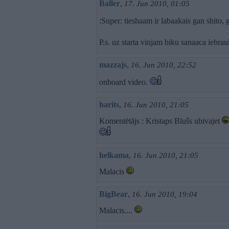
Baller
,
17. Jun 2010, 01:05
:Super: tieshaam ir labaakais gan shito,
P.s. uz starta vinjam biku sanaaca iebrau
mazzajs
,
16. Jun 2010, 22:52
onboard video.
harits
,
16. Jun 2010, 21:05
Komentētājs : Kristaps Blušs ubivajet
helkama
,
16. Jun 2010, 21:05
Malacis
BigBear
,
16. Jun 2010, 19:04
Malacis....