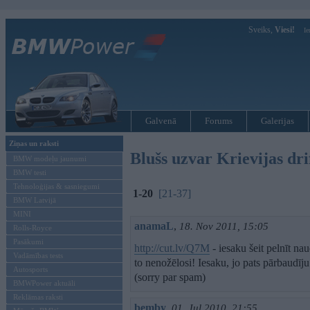
Sveiks,
Viesi!
Ie
Galvenā
Forums
Galerijas
Ziņas un raksti
Blušs uzvar Krievijas dr
BMW modeļu jaunumi
BMW testi
Tehnoloģijas & sasniegumi
1-20
[21-37]
BMW Latvijā
MINI
anamaL
,
18. Nov 2011, 15:05
Rolls-Royce
Pasākumi
http://cut.lv/Q7M
- iesaku šeit pelnīt na
Vadāmības tests
to nenožēlosi! Iesaku, jo pats pārbaudī
Autosports
(sorry par spam)
BMWPower aktuāli
Reklāmas raksti
bemby
,
01. Jul 2010, 21:55