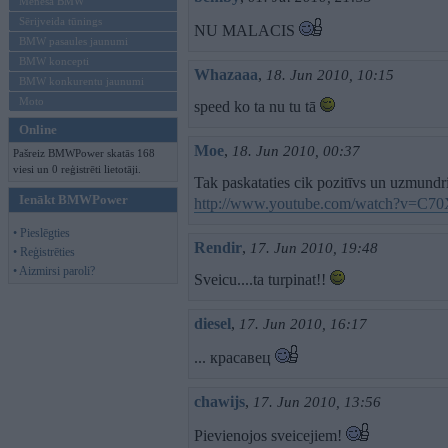
Mēneša BMW
Sērijveida tūnings
NU MALACIS
BMW pasaules jaunumi
BMW koncepti
Whazaaa
,
18. Jun 2010, 10:15
BMW konkurentu jaunumi
Moto
speed ko ta nu tu tā
Online
Moe
,
18. Jun 2010, 00:37
Pašreiz BMWPower skatās 168
viesi un 0 reģistrēti lietotāji.
Tak paskataties cik pozitīvs un uzmundri
Ienākt BMWPower
http://www.youtube.com/watch?v=C70X
• Pieslēgties
Rendir
,
17. Jun 2010, 19:48
• Reģistrēties
• Aizmirsi paroli?
Sveicu....ta turpinat!!
diesel
,
17. Jun 2010, 16:17
... красавец
chawijs
,
17. Jun 2010, 13:56
Pievienojos sveicejiem!