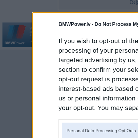
Reģi
BMWPower.lv -
Do Not Process My
Vortāls BMWPower.lv darbojas
kopš 2002. gada 14. maija. Tas nav auto klubs un nav saistīts ar
Galvena
|
Fo
BMW AG.
If you wish to opt-out of the
Par BMWPower
|
Kontakti
|
Reklāma
processing of your personal
targeted advertising by us
section to confirm your sel
opt-out request is proces
interest-based ads based o
us or personal information d
your opt-out. You may separ
disclosure of your personal
IAB’s list of downstream pa
Personal Data Processing Opt Outs
also be disclosed by us to 