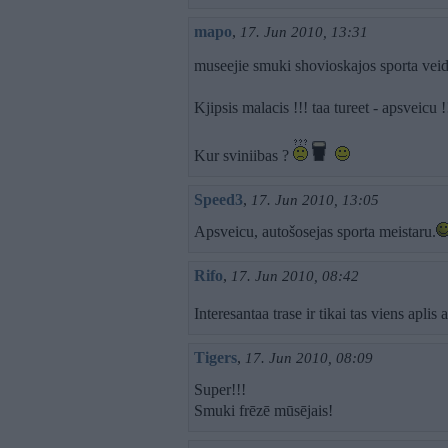
mapo
,
17. Jun 2010, 13:31
museejie smuki shovioskajos sporta veid
Kjipsis malacis !!! taa tureet - apsveicu !
Kur sviniibas ?
Speed3
,
17. Jun 2010, 13:05
Apsveicu, autošosejas sporta meistaru.
Rifo
,
17. Jun 2010, 08:42
Interesantaa trase ir tikai tas viens aplis
Tigers
,
17. Jun 2010, 08:09
Super!!!
Smuki frēzē mūsējais!