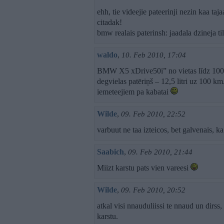
ehh, tie videejie pateerinji nezin kaa ta
citadak!
bmw realais paterinsh: jaadala dzineja ti
waldo
,
10. Feb 2010, 17:04
BMW X5 xDrive50i” no vietas līdz 100 
degvielas patēriņš – 12,5 litri uz 100 k
iemeteejiem pa kabatai
Wilde
,
09. Feb 2010, 22:52
varbuut ne taa izteicos, bet galvenais, k
Saabich
,
09. Feb 2010, 21:44
Miizt karstu pats vien vareesi
Wilde
,
09. Feb 2010, 20:52
atkal visi nnauduliissi te nnaud un dirss, 
karstu.