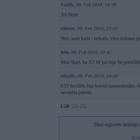
Vadik
,
08. Feb 2010, 18:39
X6 Style
uldons
,
08. Feb 2010, 17:13
Nez, kaut kads - nekads, vins izskatas p
him
,
08. Feb 2010, 10:42
Man šķiet, ka X5 M jau bija šie priekšēj
edzulis
,
08. Feb 2010, 10:20
E53 facelifts bija krietni pamanāmāks. Ang
nevarēja pateikt.
1-20
[21-25]
Tikai reģistrēti lietotāj
Reģi