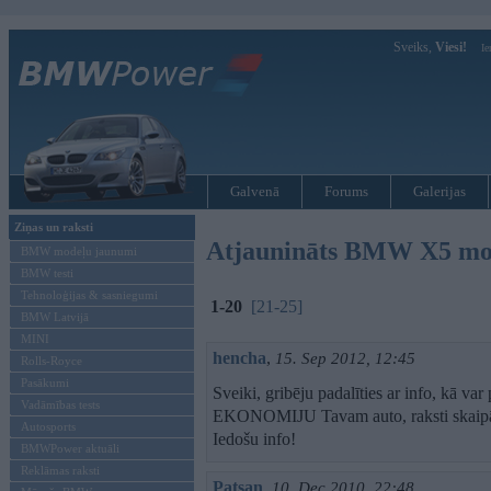
Sveiks,
Viesi!
Ie
Galvenā
Forums
Galerijas
Ziņas un raksti
Atjaunināts BMW X5 mo
BMW modeļu jaunumi
BMW testi
Tehnoloģijas & sasniegumi
1-20
[21-25]
BMW Latvijā
MINI
hencha
,
15. Sep 2012, 12:45
Rolls-Royce
Pasākumi
Sveiki, gribēju padalīties ar info, kā
Vadāmības tests
EKONOMIJU Tavam auto, raksti skaipā 
Autosports
Iedošu info!
BMWPower aktuāli
Reklāmas raksti
Patsan
,
10. Dec 2010, 22:48