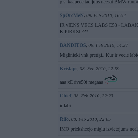
p.s. kaapeec tad juus neesat BMW ruupni
SpOrcMeN
,
09. Feb 2010, 16:54
IR vIENS VECS LABS E53 - LAB
K PIRKSI ???
BANDITOS
,
09. Feb 2010, 14:27
Miglinieki vnk pretīgi.. Kur ir vecie labi
Kristaps
,
08. Feb 2010, 22:59
āāā xDrive50i megaaa
Chief
,
08. Feb 2010, 22:23
ir labi
Rifo
,
08. Feb 2010, 22:05
IMO prieksheejo miglu izvietojums nealjo