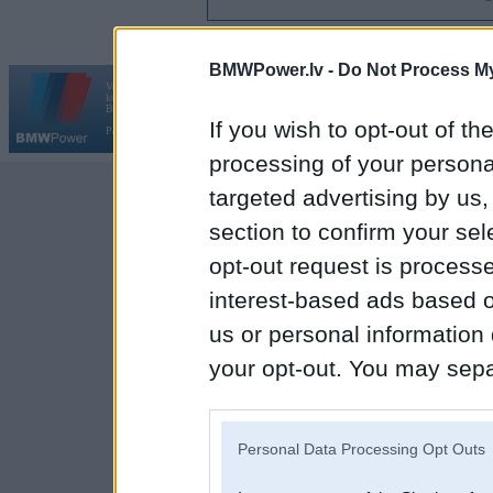
BMWPower.lv -
Do Not Process My
Vortāls BMWPower.lv darbojas
kopš 2002. gada 14. maija. Tas nav auto klubs un nav saistīts ar
Galvena
|
Fo
BMW AG.
If you wish to opt-out of the
Par BMWPower
|
Kontakti
|
Reklāma
processing of your personal
targeted advertising by us
section to confirm your sel
opt-out request is proces
interest-based ads based o
us or personal information d
your opt-out. You may separ
disclosure of your personal
IAB’s list of downstream pa
Personal Data Processing Opt Outs
also be disclosed by us to 