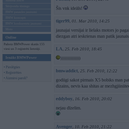
Mēneša BMW
Sērijveida tūnings
Šis vnk ideāls!
BMW pasaules jaunumi
BMW koncepti
tiger99
,
01. Mar 2010, 14:25
BMW konkurentu jaunumi
Moto
jaunajai versijai ir lielaks motors jo paga
diezgan atri ieskrienas man patik jaunai
Online
Pašreiz BMWPower skatās 155
LA
,
25. Feb 2010, 18:45
viesi un 3 reģistrēti lietotāji.
Ienākt BMWPower
))))))))))))))
• Pieslēgties
bmwaddict
,
25. Feb 2010, 12:22
• Reģistrēties
• Aizmirsi paroli?
godiigi sakot pirmais X5 bobiks man pat
dizains, nevis kaa shitas ar mezhgjiiniite
eddyboy
,
16. Feb 2010, 20:02
nejau dīzelim.
Avenger
,
10. Feb 2010, 21:22