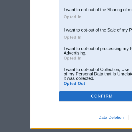
also be disclosed by us to 
I want to opt-out of the Sharing of 
Downstream Participants
th
Opted In
third parties.
I want to opt-out of the Sale of my 
Opted In
I want to opt-out of processing my 
Advertising.
Opted In
I want to opt-out of Collection, Use
of my Personal Data that Is Unrelat
it was collected.
Opted Out
CONFIRM
Data Deletion