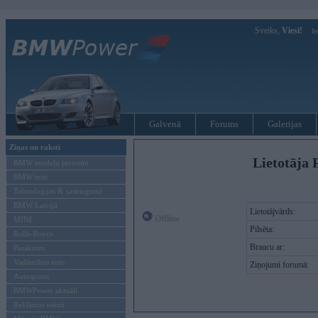
Sveiks,
Viesi!
Ie
Galvenā
Forums
Galerijas
Ziņas un raksti
Lietotāja 
BMW modeļu jaunumi
BMW testi
Tehnoloģijas & sasniegumi
BMW Latvijā
Lietotājvārds:
Offline
MINI
Pilsēta:
Rolls-Royce
Braucu ar:
Pasākumi
Vadāmības tests
Ziņojumi forumā:
Autosports
BMWPower aktuāli
Reklāmas raksti