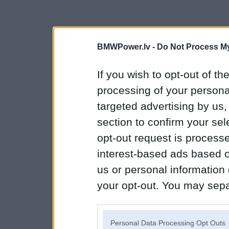
BMWPower.lv -
Do Not Process My
If you wish to opt-out of the
processing of your personal
targeted advertising by us
section to confirm your sel
opt-out request is proces
interest-based ads based o
us or personal information d
your opt-out. You may separ
disclosure of your personal
IAB’s list of downstream pa
Personal Data Processing Opt Outs