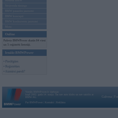
Mēneša BMW
Sērijveida tūnings
BMW pasaules jaunumi
BMW koncepti
BMW konkurentu jaunumi
Moto
Online
Pašreiz BMWPower skatās 84 viesi
un 5 reģistrēti lietotāji.
Ienākt BMWPower
• Pieslēgties
• Reģistrēties
• Aizmirsi paroli?
Vortāls BMWPower.lv darbojas
kopš 2002. gada 14. maija. Tas nav auto klubs un nav saistīts ar
Galvena
|
Fo
BMW AG.
Par BMWPower
|
Kontakti
|
Reklāma