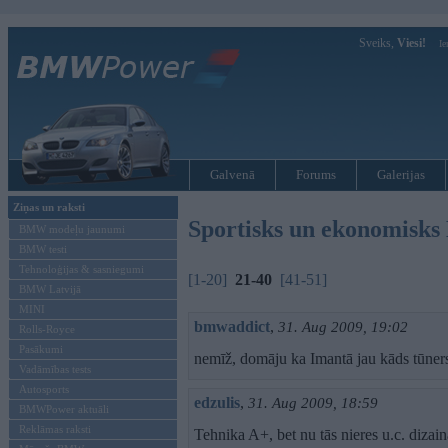
Sveiks,
Viesi!
Ie
Galvenā
Forums
Galerijas
Ziņas un raksti
Sportisks un ekonomisk
BMW modeļu jaunumi
BMW testi
Tehnoloģijas & sasniegumi
[1-20]
21-40
[41-51]
BMW Latvijā
MINI
bmwaddict
,
31. Aug 2009, 19:02
Rolls-Royce
Pasākumi
nemīž, domāju ka Imantā jau kāds tūner
Vadāmības tests
Autosports
edzulis
,
31. Aug 2009, 18:59
BMWPower aktuāli
Reklāmas raksti
Tehnika A+, bet nu tās nieres u.c. dizai