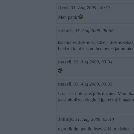
Devil
,
31. Aug 2009, 10:19
Man patīk
viesulis
,
31. Aug 2009, 08:56
tas diodes diskos vajadzeja diskos sabazt
beidzot kaut kas no beemwee jaunumie
maxell
,
31. Aug 2009, 03:34
maxell
,
31. Aug 2009, 03:33
Ui... Tik ljoti sarežģītts dizains. Man l
jaasimbolizee vieglu [I]pareizo[/I] naako
Johnijs
,
31. Aug 2009, 02:40
man riktiigi patiik, itsevishki prieksheej