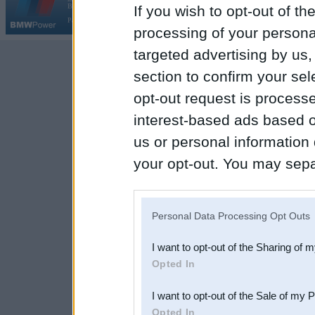
Galvena
|
Fo
BMW AG.
If you wish to opt-out of the
Par BMWPower
|
Kontakti
|
Reklāma
processing of your personal
targeted advertising by us
section to confirm your sel
opt-out request is proces
interest-based ads based o
us or personal information d
your opt-out. You may separ
disclosure of your personal
IAB’s list of downstream pa
Personal Data Processing Opt Outs
also be disclosed by us to 
I want to opt-out of the Sharing of 
Downstream Participants
th
Opted In
third parties.
I want to opt-out of the Sale of my 
Opted In