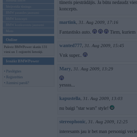
Mēneša BMW
tūneris piestrādājis. Ja būtu nedaudz vie
Sērijveida tūnings
koncepts.
BMW pasaules jaunumi
BMW koncepti
martink
,
31. Aug 2009, 17:16
BMW konkurentu jaunumi
Moto
Fantastisks auto.
Tiem, kuriem 
Online
wanted777
,
31. Aug 2009, 15:45
Pašreiz BMWPower skatās 131
viesi un 1 reģistrēti lietotāji.
Vnk super..
Ienākt BMWPower
Mary
,
31. Aug 2009, 13:29
• Pieslēgties
• Reģistrēties
• Aizmirsi paroli?
yessss...
kapustella
,
31. Aug 2009, 13:03
nu baigi ''star wars'' style!
stereophonic
,
31. Aug 2009, 12:25
interesants jau ir bet man personigi vec