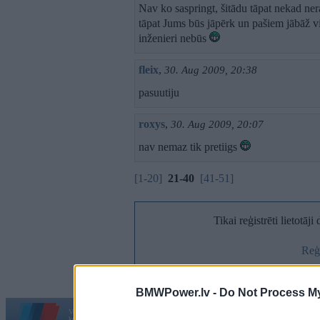
Nav ko saspringt, šitādu tāpat nekad nera
tāpat Jums būs jāpērk un pašiem jābāž v
inženieri nebūs
fleix
,
30. Aug 2009, 20:38
pasuutiju
roxys
,
30. Aug 2009, 20:07
nav nemaz tik pretiigs
[1-20]
21-40
[41-51]
Tikai reģistrēti lietotāj
Reģi
BMWPower.lv -
Do Not Process My
Vortāls BMWPower.lv darbojas
kopš 2002. gada 14. maija. Tas nav auto klubs un nav saistīts ar