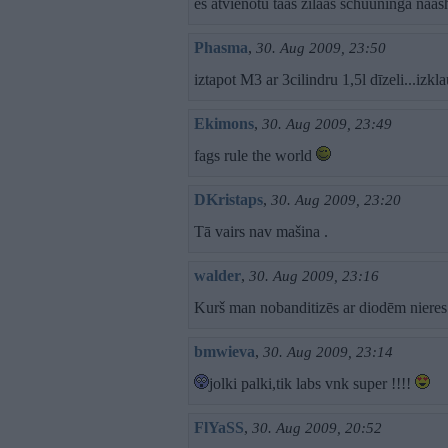
es atvienotu taas zilaas schuuninga naa
Phasma
,
30. Aug 2009, 23:50
iztapot M3 ar 3cilindru 1,5l dīzeli...izkl
Ekimons
,
30. Aug 2009, 23:49
fags rule the world
DKristaps
,
30. Aug 2009, 23:20
Tā vairs nav mašina .
walder
,
30. Aug 2009, 23:16
Kurš man nobanditizēs ar diodēm niere
bmwieva
,
30. Aug 2009, 23:14
jolki palki,tik labs vnk super !!!!
FlYaSS
,
30. Aug 2009, 20:52