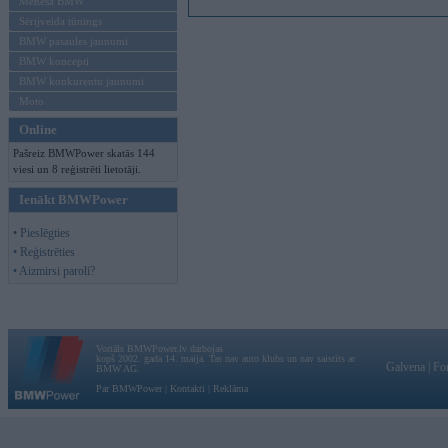
Mēneša BMW
Sērijveida tūnings
BMW pasaules jaunumi
BMW koncepti
BMW konkurentu jaunumi
Moto
Online
Pašreiz BMWPower skatās 144
viesi un 8 reģistrēti lietotāji.
Ienākt BMWPower
• Pieslēgties
• Reģistrēties
• Aizmirsi paroli?
Vortāls BMWPower.lv darbojas
kopš 2002. gada 14. maija. Tas nav auto klubs un nav saistīts ar
Galvena
|
Fo
BMW AG.
Par BMWPower
|
Kontakti
|
Reklāma