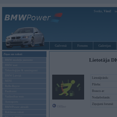
Sveiks,
Viesi!
Ie
Galvenā
Forums
Galerijas
Ziņas un raksti
Lietotāja DK
BMW modeļu jaunumi
BMW testi
Tehnoloģijas & sasniegumi
BMW Latvijā
Lietotājvārds:
MINI
Pilsēta:
Rolls-Royce
Braucu ar:
Pasākumi
Vadāmības tests
Nodarbošanās:
Autosports
Ziņojumi forumā:
Offline
BMWPower aktuāli
Reklāmas raksti