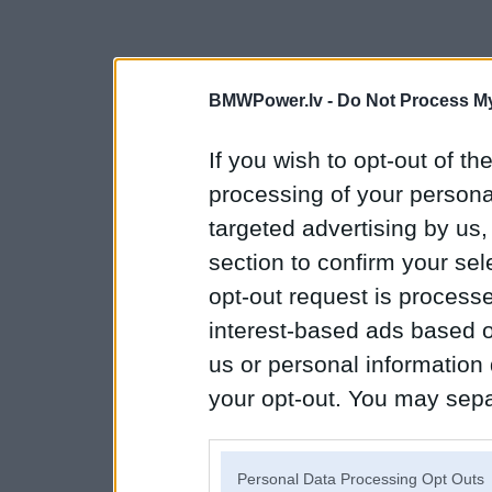
BMWPower.lv -
Do Not Process My
If you wish to opt-out of the
processing of your personal
targeted advertising by us
section to confirm your sel
opt-out request is proces
interest-based ads based o
us or personal information d
your opt-out. You may separ
disclosure of your personal
IAB’s list of downstream pa
Personal Data Processing Opt Outs