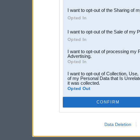
also be disclosed by us to 
I want to opt-out of the Sharing of 
Downstream Participants
th
Opted In
third parties.
I want to opt-out of the Sale of my 
Opted In
I want to opt-out of processing my 
Advertising.
Opted In
I want to opt-out of Collection, Use
of my Personal Data that Is Unrelat
it was collected.
Opted Out
CONFIRM
Data Deletion