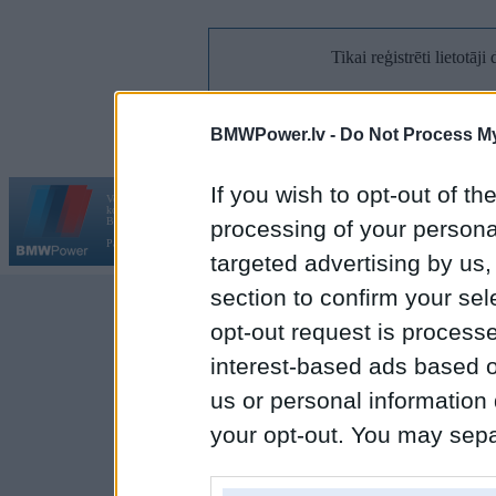
Tikai reģistrēti lietotāj
Reģi
BMWPower.lv -
Do Not Process My
If you wish to opt-out of the
Vortāls BMWPower.lv darbojas
kopš 2002. gada 14. maija. Tas nav auto klubs un nav saistīts ar
Galvena
|
Fo
BMW AG.
processing of your personal
Par BMWPower
|
Kontakti
|
Reklāma
targeted advertising by us
section to confirm your sel
opt-out request is proces
interest-based ads based o
us or personal information d
your opt-out. You may separ
disclosure of your personal