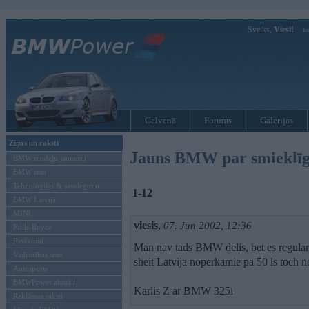
Sveiks,
Viesi!
Ie
Galvenā
Forums
Galerijas
Ziņas un raksti
Jauns BMW par smieklīg
BMW modeļu jaunumi
BMW testi
Tehnoloģijas & sasniegumi
1-12
BMW Latvijā
MINI
viesis
,
07. Jun 2002, 12:36
Rolls-Royce
Pasākumi
Man nav tads BMW delis, bet es regular
Vadāmības tests
sheit Latvija noperkamie pa 50 ls toch ne
Autosports
BMWPower aktuāli
Karlis Z ar BMW 325i
Reklāmas raksti