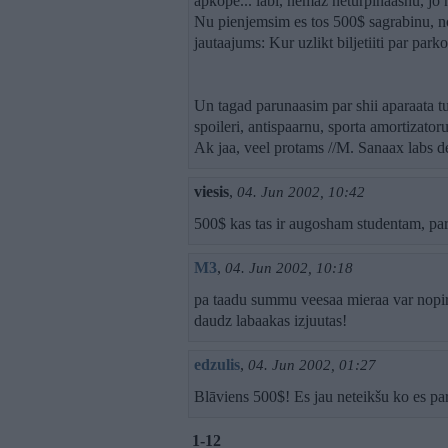
apkope... labi, nemaz neturpinaashu, jo 
Nu pienjemsim es tos 500$ sagrabinu, no
jautaajums: Kur uzlikt biljetiiti par pa
Un tagad parunaasim par shii aparaata t
spoileri, antispaarnu, sporta amortizatoru
Ak jaa, veel protams //M. Sanaax labs de
viesis
,
04. Jun 2002, 10:42
500$ kas tas ir augosham studentam, par t
M3
,
04. Jun 2002, 10:18
pa taadu summu veesaa mieraa var nopirkt
daudz labaakas izjuutas!
edzulis
,
04. Jun 2002, 01:27
Blāviens 500$! Es jau neteikšu ko es pa
1-12