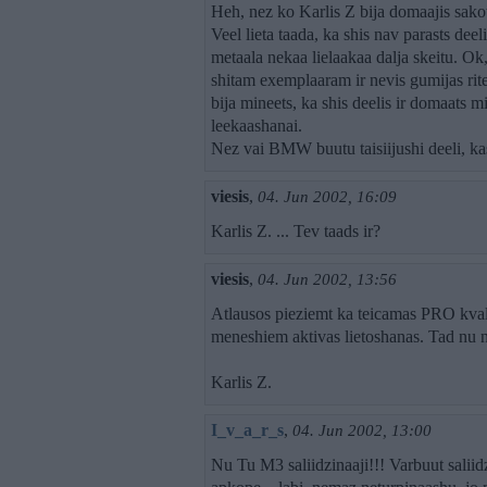
Heh, nez ko Karlis Z bija domaajis sako
Veel lieta taada, ka shis nav parasts deel
metaala nekaa lielaakaa dalja skeitu. Ok, 
shitam exemplaaram ir nevis gumijas rite
bija mineets, ka shis deelis ir domaats 
leekaashanai.
Nez vai BMW buutu taisiijushi deeli, k
viesis
,
04. Jun 2002, 16:09
Karlis Z. ... Tev taads ir?
viesis
,
04. Jun 2002, 13:56
Atlausos pieziemt ka teicamas PRO kvalita
meneshiem aktivas lietoshanas. Tad nu 
Karlis Z.
I_v_a_r_s
,
04. Jun 2002, 13:00
Nu Tu M3 saliidzinaaji!!! Varbuut saliid