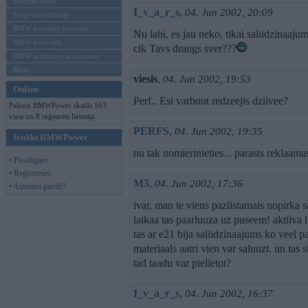
Mēneša BMW
I_v_a_r_s
,
04. Jun 2002, 20:09
Sērijveida tūnings
BMW pasaules jaunumi
Nu labi, es jau neko, tikai saliidzinaajum
BMW koncepti
cik Tavs draugs sver???
BMW konkurentu jaunumi
Moto
viesis
,
04. Jun 2002, 19:53
Online
Perf.. Esi varbuut redzeejis dziivee?
Pašreiz BMWPower skatās 163
viesi un 8 reģistrēti lietotāji.
PERFS
,
04. Jun 2002, 19:35
Ienākt BMWPower
nu tak nomierinieties... parasts reklaamas
• Pieslēgties
• Reģistrēties
M3
,
04. Jun 2002, 17:36
• Aizmirsi paroli?
ivar, man te viens paziistamais nopirka 
laikaa tas paarluuza uz puseem! aktiiva 
tas ar e21 bija saliidzinaajums ko veel p
materiaals aatri vien var saluuzt. un tas 
tad taadu var pielietot?
I_v_a_r_s
,
04. Jun 2002, 16:37