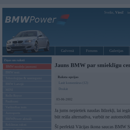
Sveiks,
Viesi!
Ie
Galvenā
Forums
Galerijas
Ziņas un raksti
Jauns BMW par smieklīgu ce
BMW modeļu jaunumi
BMW testi
Raksta opcijas
Tehnoloģijas & sasniegumi
Lasīt komentārus (12)
BMW Latvijā
Drukāt
MINI
Rolls-Royce
03-06-2002
Pasākumi
Vadāmības tests
Ja jums nepietiek naudas līdzekļi, lai ie
Autosports
būt reāla alternatīva, varbūt ne automobī
BMWPower aktuāli
Reklāmas raksti
Šī perfektā Vācijas ikona saucas BMW Str