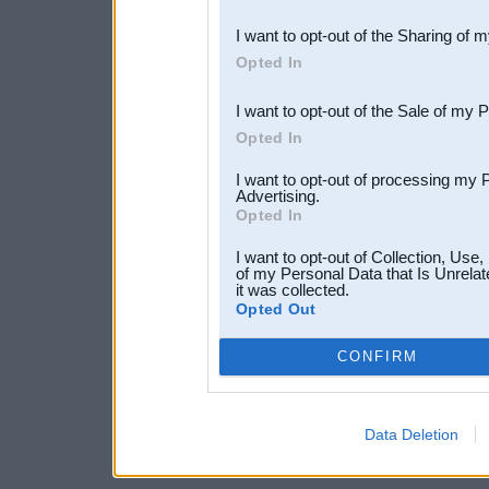
also be disclosed by us to 
I want to opt-out of the Sharing of 
Downstream Participants
th
Opted In
third parties.
I want to opt-out of the Sale of my 
Opted In
I want to opt-out of processing my 
Advertising.
Opted In
I want to opt-out of Collection, Use
of my Personal Data that Is Unrelat
it was collected.
Opted Out
CONFIRM
Data Deletion