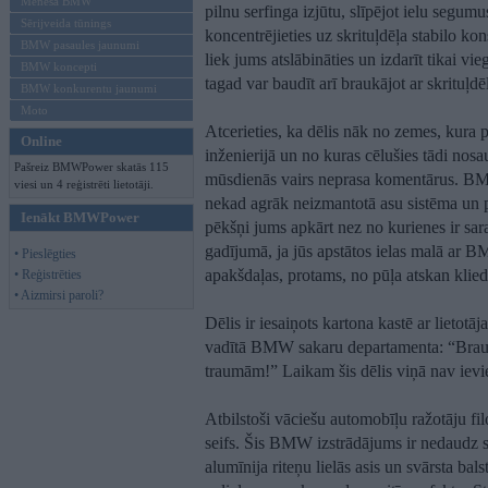
Mēneša BMW
pilnu serfinga izjūtu, slīpējot ielu segumu
Sērijveida tūnings
koncentrējieties uz skrituļdēļa stabilo kon
BMW pasaules jaunumi
liek jums atslābināties un izdarīt tikai 
BMW koncepti
tagad var baudīt arī braukājot ar skrituļdēl
BMW konkurentu jaunumi
Moto
Atcerieties, ka dēlis nāk no zemes, kura p
Online
inženierijā un no kuras cēlušies tādi 
Pašreiz BMWPower skatās 115
mūsdienās vairs neprasa komentārus. BMW
viesi un 4 reģistrēti lietotāji.
nekad agrāk neizmantotā asu sistēma un p
Ienākt BMWPower
pēkšņi jums apkārt nez no kurienes ir sara
gadījumā, ja jūs apstātos ielas malā ar
• Pieslēgties
apakšdaļas, protams, no pūļa atskan kli
• Reģistrēties
• Aizmirsi paroli?
Dēlis ir iesaiņots kartona kastē ar lietot
vadītā BMW sakaru departamenta: “Brauc 
traumām!” Laikam šis dēlis viņā nav ievie
Atbilstoši vāciešu automobīļu ražotāju fil
seifs. Šis BMW izstrādājums ir nedaudz s
alumīnija riteņu lielās asis un svārsta bal