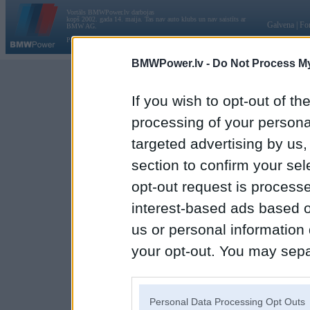
Vortāls BMWPower.lv darbojas
kopš 2002. gada 14. maija. Tas nav auto klubs un nav saistīts ar
Galvena
|
Fo
BMW AG.
Par BMWPower
|
Kontakti
|
Reklāma
BMWPower.lv -
Do Not Process My
If you wish to opt-out of the
processing of your personal
targeted advertising by us
section to confirm your sel
opt-out request is proces
interest-based ads based o
us or personal information d
your opt-out. You may separ
disclosure of your personal
IAB’s list of downstream pa
Personal Data Processing Opt Outs