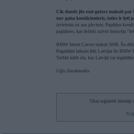
Cik daudz jūs esat gatavs maksāt pa
nav gaisa kondicionieris, toties ir ļoti
izvietotas uz asu pleciem. Papildus komfo
paplātnes, kas lieliski uztver braucēja “le
BMW Street Carver maksā 500$. Šo dēli 
Pagaidām laikam līdz Latvijai šis BMW še
Varbūt kāds zin, kur Latvijā var iegādāt
Uģis Zarakauskis
Tikai reģistrēti lietotāj
Reģi