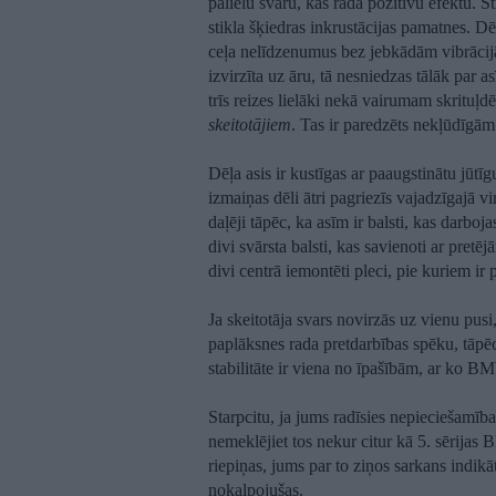
palielu svaru, kas rada pozitīvu efektu. S
stikla šķiedras inkrustācijas pamatnes. Dē
ceļa nelīdzenumus bez jebkādām vibrācij
izvirzīta uz āru, tā nesniedzas tālāk par 
trīs reizes lielāki nekā vairumam skrituļ
skeitotājiem
. Tas ir paredzēts nekļūdīgā
Dēļa asis ir kustīgas ar paaugstinātu jūtīg
izmaiņas dēli ātri pagriezīs vajadzīgajā vi
daļēji tāpēc, ka asīm ir balsti, kas darboja
divi svārsta balsti, kas savienoti ar pretē
divi centrā iemontēti pleci, pie kuriem ir p
Ja skeitotāja svars novirzās uz vienu pusi
paplāksnes rada pretdarbības spēku, tāpēc
stabilitāte ir viena no īpašībām, ar ko BM
Starpcitu, ja jums radīsies nepieciešamība
nemeklējiet tos nekur citur kā 5. sērijas
riepiņas, jums par to ziņos sarkans indikāt
nokalpojušas.