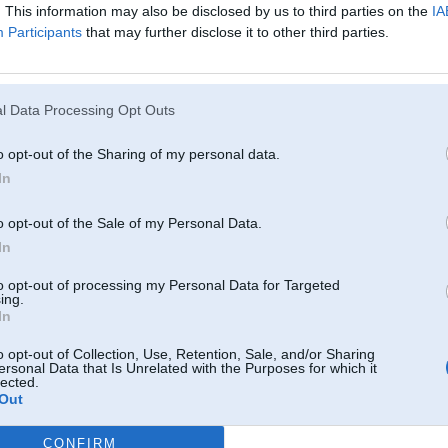
. This information may also be disclosed by us to third parties on the
IA
 2004, 17:40
Participants
that may further disclose it to other third parties.
002? Es jau tā tur divus liekus Enterus iesitu
(Man rāda o.k.)
 2004, 13:34
l Data Processing Opt Outs
Jul 2004, 12:31
o opt-out of the Sharing of my personal data.
m
In
04, 10:41
o opt-out of the Sale of my Personal Data.
 pavisam kruts kex ? iespraud K. Benglam runkuli šokolādes fabrikā.
In
4, 18:58
to opt-out of processing my Personal Data for Targeted
ing.
tas Dr. Panke! Tikai žēl,ka ne ar LV žurnālistu viņš bija sarunājies un ka LV neatrodas
In
liālēm. A varēja būt!
o opt-out of Collection, Use, Retention, Sale, and/or Sharing
l 2004, 12:21
ersonal Data that Is Unrelated with the Purposes for which it
lected.
bilde virsu tekstam....
Out
l 2004, 10:24
CONFIRM