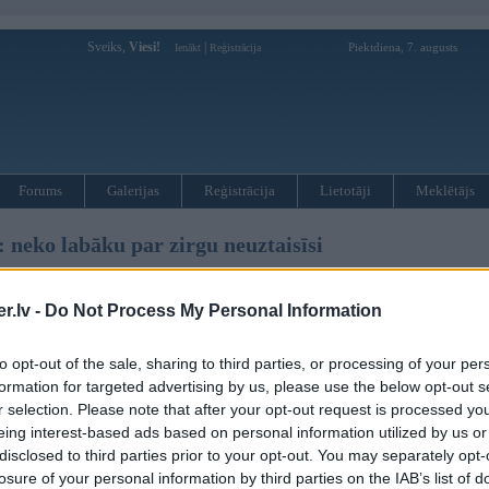
Sveiks,
Viesi!
|
Piektdiena, 7. augusts
Ienākt
Reģistrācija
Forums
Galerijas
Reģistrācija
Lietotāji
Meklētājs
neko labāku par zirgu neuztaisīsi
.lv -
Do Not Process My Personal Information
4, 13:49
to opt-out of the sale, sharing to third parties, or processing of your per
rt pieljaavis rupju stila kljuudu!!! Atrodi nu!
formation for targeted advertising by us, please use the below opt-out s
ksts.
r selection. Please note that after your opt-out request is processed y
eing interest-based ads based on personal information utilized by us or
04, 17:56
disclosed to third parties prior to your opt-out. You may separately opt-
losure of your personal information by third parties on the IAB’s list of