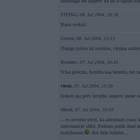
suuudiiga bet taapeec ka tas ir sapnis kur
FlYiNG
,
08. Jul 2004, 20:36
Baiss verkis!
Green
,
08. Jul 2004, 15:13
Daargs prieks lai nosistos, cienjaa autinj
Beamer
,
07. Jul 2004, 16:41
NJaa piekritu, bembis kaa bembis, bet ta
viesis
,
07. Jul 2004, 15:58
Izskats jau peec kroplja, taapeec jamie 
diesel
,
07. Jul 2004, 10:59
... es neesmu teicis, ka automaats (sauc k
automaats)ir slikti. Pasham patiik shad t
trolejbusam
. Bet liidz briidim ...