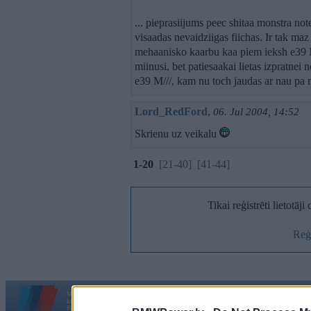
... pieprasiijums peec shitaa monstra note
visaadas nevaidziigas fiichas. Ir tak maz 
mehaanisko kaarbu kaa piem ieksh e3
miinusi, bet patiesaakai lietas izpratnei n
e39 M///, kam nu toch jaudas ar nau pa
Lord_RedFord
,
06. Jul 2004, 14:52
Skrienu uz veikalu
1-20
[21-40]
[41-44]
Tikai reģistrēti lietotāj
Reģi
Vortāls BMWPower.lv darbojas
kopš 2002. gada 14. maija. Tas nav auto klubs un nav saistīts ar
Galvena
|
Fo
BMW AG.