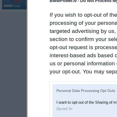
BMWPower.lv -
Do Not Process My
Par BMWPower
|
Kontakti
|
Reklāma
If you wish to opt-out of the
processing of your personal
targeted advertising by us
section to confirm your sel
opt-out request is proces
interest-based ads based o
us or personal information d
your opt-out. You may separ
disclosure of your personal
IAB’s list of downstream pa
Personal Data Processing Opt Outs
also be disclosed by us to 
I want to opt-out of the Sharing of 
Downstream Participants
th
Opted In
third parties.