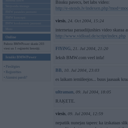
Mēneša BMW
Bissku pavecs, bet labs video:
Sērijveida tūnings
http://e-stends.lv/indexen.php?mod=m
BMW pasaules jaunumi
BMW koncepti
viesis
,
24. Oct 2004, 15:24
BMW konkurentu jaunumi
Moto
internetaa paraadiijushies video skaraa 
http://www.vidload.de/script/index.php
Online
Pašreiz BMWPower skatās 203
FlYiNG
,
21. Jul 2004, 21:20
viesi un 1 reģistrēti lietotāji.
Ienākt BMWPower
Ieksh BMW.com veel infa!
• Pieslēgties
BB
,
10. Jul 2004, 23:03
• Reģistrēties
• Aizmirsi paroli?
es laikam iemiileejos... buus jaasaak kraa
ultraman
,
09. Jul 2004, 18:05
RAĶETE.
viesis
,
09. Jul 2004, 12:59
nepatiik nunejau tapeec ka izskataas slik