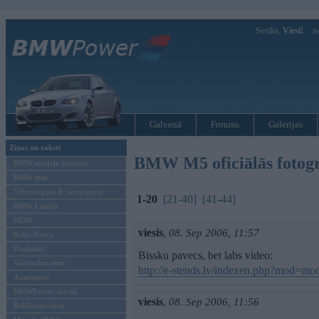
Sveiks,
Viesi!
Ie
Galvenā
Forums
Galerijas
Ziņas un raksti
BMW M5 oficiālās fotogrā
BMW modeļu jaunumi
BMW testi
Tehnoloģijas & sasniegumi
1-20
[21-40]
[41-44]
BMW Latvijā
MINI
viesis
,
08. Sep 2006, 11:57
Rolls-Royce
Pasākumi
Bissku pavecs, bet labs video:
Vadāmības tests
http://e-stends.lv/indexen.php?mod=m
Autosports
BMWPower aktuāli
viesis
,
08. Sep 2006, 11:56
Reklāmas raksti