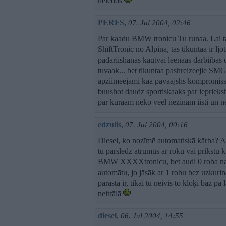
neiedos
PERFS
,
07. Jul 2004, 02:46
Par kaadu BMW tronicu Tu runaa. Lai 
ShiftTronic no Alpina, tas tikuntaa ir ljo
padariishanas kautvai leenaas darbiibas 
tuvaak... bet tikuntaa pashreizeejie SMG,
apziimeejami kaa pavaajshs kompromiss
buushot daudz sportiskaaks par ieprieks
par kuraam neko veel nezinam iisti un n
edzulis
,
07. Jul 2004, 00:16
Diesel, ko nozīmē automatiskā kārba? Arī
tu pārslēdz ātrumus ar roku vai prikstu
BMW XXXXtronicu, bet audi 0 roba nav u
automātu, jo jāsāk ar 1 robu bez uzkurin
parastā ir, tikai tu neivis to kloķi bāz pa 
neitrālā
diesel
,
06. Jul 2004, 14:55