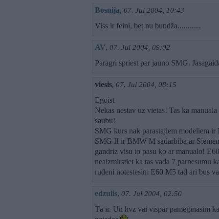
Bosnija
,
07. Jul 2004, 10:43
Viss ir feini, bet nu bundža............
AV
,
07. Jul 2004, 09:02
Paragri spriest par jauno SMG. Jasagaida 
viesis
,
07. Jul 2004, 08:15
Egoist
Nekas nestav uz vietas! Tas ka manuala k
saubu!
SMG kurs nak parastajiem modeliem ir M
SMG II ir BMW M sadarbiba ar Siemens u
gandriz visu to pasu ko ar manualo! E60
neaizmirstiet ka tas vada 7 parnesumu ka
rudeni notestesim E60 M5 tad ari bus vai
edzulis
,
07. Jul 2004, 02:50
Tā ir. Un hvz vai vispār pamēģināsim kād