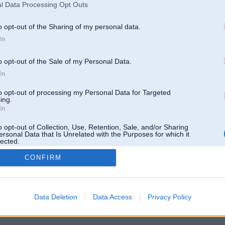
l Data Processing Opt Outs
o opt-out of the Sharing of my personal data.
In
o opt-out of the Sale of my Personal Data.
In
to opt-out of processing my Personal Data for Targeted
ing.
In
o opt-out of Collection, Use, Retention, Sale, and/or Sharing
ersonal Data that Is Unrelated with the Purposes for which it
lected.
Out
CONFIRM
 un nav saistīts ar
Galvena
|
Forums
|
Galerijas
|
Reģistrācija
|
Lietotaāji
|
Meklētājs
|
Reklā
Data Deletion
Data Access
Privacy Policy