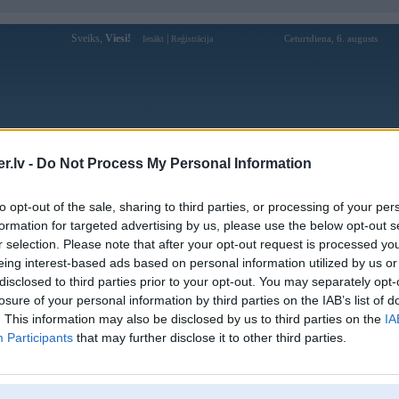
Sveiks,
Viesi!
|
Ceturtdiena, 6. augusts
Ienākt
Reģistrācija
Forums
Galerijas
Reģistrācija
Lietotāji
Meklētājs
.lv -
Do Not Process My Personal Information
Lietotāja Lord_RedFord profils
to opt-out of the sale, sharing to third parties, or processing of your per
formation for targeted advertising by us, please use the below opt-out s
Pēdējo reizi manīts: 20. Oct 2008, 09:05
r selection. Please note that after your opt-out request is processed y
eing interest-based ads based on personal information utilized by us or
Lietotājvārds:
Lord_RedFord
disclosed to third parties prior to your opt-out. You may separately opt-
Nodarbošanās:
Studēju tiesibu zinātnes
losure of your personal information by third parties on the IAB’s list of
Intereses:
Tūnings, rallijs, juridiskā sfēra
. This information may also be disclosed by us to third parties on the
IA
Ziņojumi forumā:
321
Participants
that may further disclose it to other third parties.
Pēdējie ziņojumi forumā
[
]