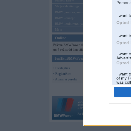
Mēneša BMW
Persona
Sērijveida tūnings
BMW pasaules jaunumi
I want t
BMW koncepti
Opted 
BMW konkurentu jaunumi
Moto
I want t
Online
Opted 
Pašreiz BMWPower skatās 98 viesi
un 4 reģistrēti lietotāji.
I want 
Advertis
Ienākt BMWPower
Opted 
• Pieslēgties
• Reģistrēties
I want t
of my P
• Aizmirsi paroli?
was col
Opted 
Vortāls BMWPower.lv darbojas
kopš 2002. gada 14. maija. Tas nav auto klubs
BMW AG.
Par BMWPower
|
Kontakti
|
Reklāma