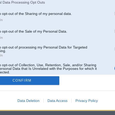
l Data Processing Opt Outs
2026, 13:44
m" nāksies ierīt par dzeltenajiem DRL.
o opt-out of the Sharing of my personal data.
In
o opt-out of the Sale of my Personal Data.
In
Tikai reģistrēti lietotāji drīkst pievienot komentārus
Reģistrēties
to opt-out of processing my Personal Data for Targeted
ing.
In
o opt-out of Collection, Use, Retention, Sale, and/or Sharing
ersonal Data that Is Unrelated with the Purposes for which it
lected.
Out
CONFIRM
 un nav saistīts ar
Galvena
|
Forums
|
Galerijas
|
Reģistrācija
|
Lietotaāji
|
Meklētājs
|
Reklā
Data Deletion
Data Access
Privacy Policy