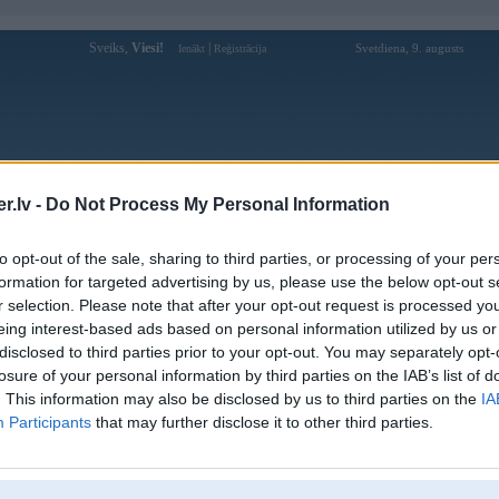
Sveiks,
Viesi!
|
Svetdiena, 9. augusts
Ienākt
Reģistrācija
Forums
Galerijas
Reģistrācija
Lietotāji
Meklētājs
.lv -
Do Not Process My Personal Information
ījis "M" modeļu dizaina nākotni
to opt-out of the sale, sharing to third parties, or processing of your per
formation for targeted advertising by us, please use the below opt-out s
r selection. Please note that after your opt-out request is processed y
eing interest-based ads based on personal information utilized by us or
disclosed to third parties prior to your opt-out. You may separately opt-
 2026, 17:07
losure of your personal information by third parties on the IAB’s list of
. This information may also be disclosed by us to third parties on the
IA
Participants
that may further disclose it to other third parties.
n 2026, 20:45
ar električku izziet tehnisko
šodien tā kratīja to nabaga e60 un čiksīte uz 20 nu
k ilgi to darīt