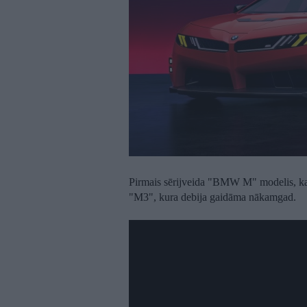
Pirmais sērijveida "BMW M" modelis, kas 
"M3", kura debija gaidāma nākamgad.