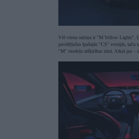
Vēl viena odziņa ir "M Yellow Lights". Dz
pavīdējušas īpašajās "CS" versijās, taču 
"M" modeļu atšķirības zīmi. Atkal jau – t