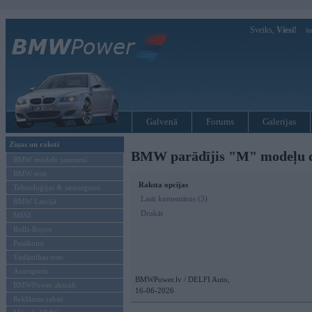
Sveiks,
Viesi!
Ie
Galvenā
Forums
Galerijas
Ziņas un raksti
BMW parādījis "M" modeļu d
BMW modeļu jaunumi
BMW testi
Raksta opcijas
Tehnoloģijas & sasniegumi
Lasīt komentārus (3)
BMW Latvijā
Drukāt
MINI
Rolls-Royce
Pasākumi
Vadāmības tests
Autosports
BMWPower.lv / DELFI Auto,
BMWPower aktuāli
16-06-2026
Reklāmas raksti