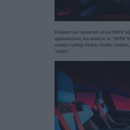
Dizaineri nav aizmirsusi arī par BMW leģ
apgaismojums, kas atsaucas uz "BMW M
nodaļas vadītāja Maikla Skallija vārdiem,
"nāsīm".