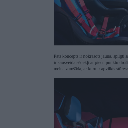
Pats koncepts ir nokrāsots jaunā, spilgt
ir kausveida sēdekļi ar piecu punktu droš
melna zamšāda, ar kuru ir apvilkts stūresr