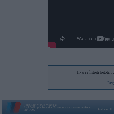
Tikai reģistrēti lietotāj
Reģi
Vortāls BMWPower.lv darbojas
kopš 2002. gada 14. maija. Tas nav auto klubs un nav saistīts ar
Galvena
|
Fo
BMW AG.