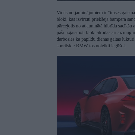
Viens no jauninājumiem ir "trases gaisma
bloki, kas izvirzīti priekšējā bampera sān
pārceļojis no atjauninātā hibrīda sacī
paši izgaismoti bloki atrodas arī aizmugur
darbosies kā papildu dienas gaitas lukturi 
sportiskie BMW tos noteikti iegūšot.