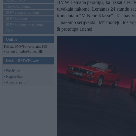
Mēneša BMW
BMW Lemānā parādījis, kā izskatīsies "M"
Sērijveida tūnings
tuvākajā nākotnē. Lemānas 24 stundu sac
BMW pasaules jaunumi
konceptam "M Neue Klasse". Tas nav vie
BMW koncepti
– nākamo sērijveida "M" modeļu, tostarp
BMW konkurentu jaunumi
šī prototipa ārienei.
Moto
Online
Pašreiz BMWPower skatās 163
viesi un 2 reģistrēti lietotāji.
Ienākt BMWPower
• Pieslēgties
• Reģistrēties
• Aizmirsi paroli?