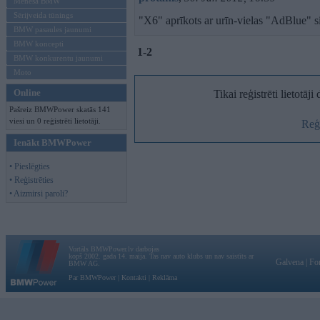
Mēneša BMW
Sērijveida tūnings
"X6" aprīkots ar urīn-vielas "AdBlue"
BMW pasaules jaunumi
BMW koncepti
1-2
BMW konkurentu jaunumi
Moto
Online
Tikai reģistrēti lietotāj
Pašreiz BMWPower skatās 141
viesi un 0 reģistrēti lietotāji.
Reģi
Ienākt BMWPower
• Pieslēgties
• Reģistrēties
• Aizmirsi paroli?
Vortāls BMWPower.lv darbojas
kopš 2002. gada 14. maija. Tas nav auto klubs un nav saistīts ar
Galvena
|
Fo
BMW AG.
Par BMWPower
|
Kontakti
|
Reklāma