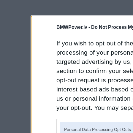
BMWPower.lv -
Do Not Process My
If you wish to opt-out of the
processing of your personal
targeted advertising by us
section to confirm your sel
opt-out request is proces
interest-based ads based o
us or personal information d
your opt-out. You may separ
disclosure of your personal
IAB’s list of downstream pa
Personal Data Processing Opt Outs