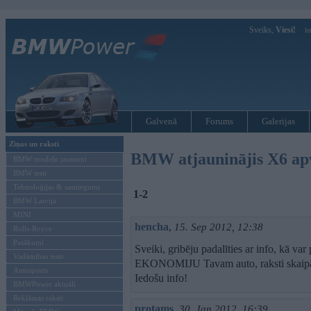
Sveiks,
Viesi!
Ie
Galvenā
Forums
Galerijas
Ziņas un raksti
BMW atjauninājis X6 apv
BMW modeļu jaunumi
BMW testi
Tehnoloģijas & sasniegumi
1-2
BMW Latvijā
MINI
hencha
,
15. Sep 2012, 12:38
Rolls-Royce
Pasākumi
Sveiki, gribēju padalīties ar info, kā
Vadāmības tests
EKONOMIJU Tavam auto, raksti skaipā 
Autosports
Iedošu info!
BMWPower aktuāli
Reklāmas raksti
protams
,
30. Jan 2012, 16:39