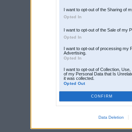
also be disclosed by us to 
I want to opt-out of the Sharing of 
Downstream Participants
th
Opted In
third parties.
I want to opt-out of the Sale of my 
Opted In
I want to opt-out of processing my 
Advertising.
Opted In
I want to opt-out of Collection, Use
of my Personal Data that Is Unrelat
it was collected.
Opted Out
CONFIRM
Data Deletion