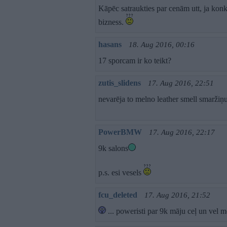
Kāpēc satraukties par cenām utt, ja konkr
bizness.
hasans
18. Aug 2016, 00:16
17 sporcam ir ko teikt?
zutis_slidens
17. Aug 2016, 22:51
nevarēja to melno leather smell smaržiņu
PowerBMW
17. Aug 2016, 22:17
9k salons
p.s. esi vesels
fcu_deleted
17. Aug 2016, 21:52
... poweristi par 9k māju ceļ un vel m