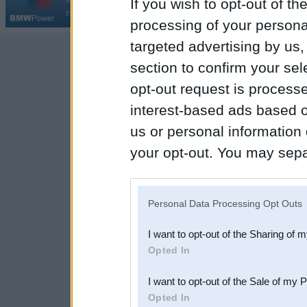
If you wish to opt-out of the
Par BMWPower
|
Kontakti
|
Reklāma
processing of your personal
targeted advertising by us
section to confirm your sel
opt-out request is proces
interest-based ads based o
us or personal information d
your opt-out. You may separ
disclosure of your personal
IAB’s list of downstream pa
Personal Data Processing Opt Outs
also be disclosed by us to 
I want to opt-out of the Sharing of 
Downstream Participants
th
Opted In
third parties.
I want to opt-out of the Sale of my 
Opted In