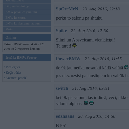
Mēneša BMW
Sērijveida tūnings
SpOrcMeN
23. Aug 2016, 22:18
BMW pasaules jaunumi
perku to salonu pa shtuku
BMW koncepti
BMW konkurentu jaunumi
Moto
Spike
22. Aug 2016, 17:30
Online
Slimi un Apsveicami vienlaicīgi!
Pašreiz BMWPower skatās 129
Ta turēt!
viesi un 2 reģistrēti lietotāji.
Ienākt BMWPower
PowerBMW
21. Aug 2016, 11:55
• Pieslēgties
tie 9k jau netika nosaukti kādā valūtā
• Reģistrēties
p.s niez uzsist pa taustiņiem ko vairāk b
• Aizmirsi paroli?
switch
21. Aug 2016, 09:51
bet 9k pa salonu, tas ir dirsā, veči, tik
salonu alpinas.
edzhaans
20. Aug 2016, 14:58
B10?