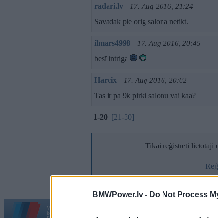
radari.lv
17. Aug 2016, 21:24
Savadak pie orig salona netikt.
ilmars4998
17. Aug 2016, 20:45
besī intriga
Harcix
17. Aug 2016, 20:02
Tas ir pa 9k pirki salonu vai kaa?
1-20
[21-30]
Tikai reģistrēti lietotāj
Reģi
BMWPower.lv -
Do Not Process My
Vortāls BMWPower.lv darbojas
kopš 2002. gada 14. maija. Tas nav auto klubs un nav saistīts ar
Galvena
|
Fo
BMW AG.