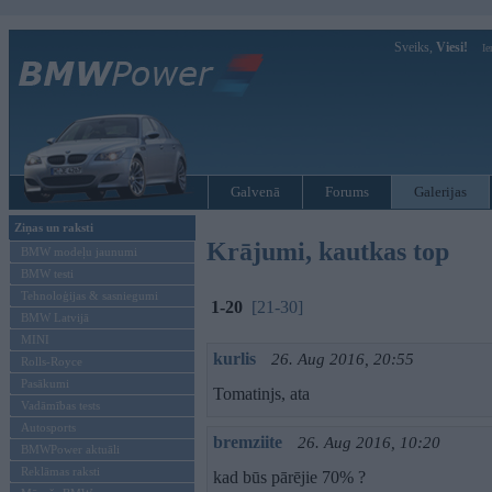
Sveiks,
Viesi!
Ie
Galvenā
Forums
Galerijas
Ziņas un raksti
Krājumi, kautkas top
BMW modeļu jaunumi
BMW testi
Tehnoloģijas & sasniegumi
1-20
[21-30]
BMW Latvijā
MINI
kurlis
26. Aug 2016, 20:55
Rolls-Royce
Pasākumi
Tomatinjs, ata
Vadāmības tests
Autosports
bremziite
26. Aug 2016, 10:20
BMWPower aktuāli
Reklāmas raksti
kad būs pārējie 70% ?