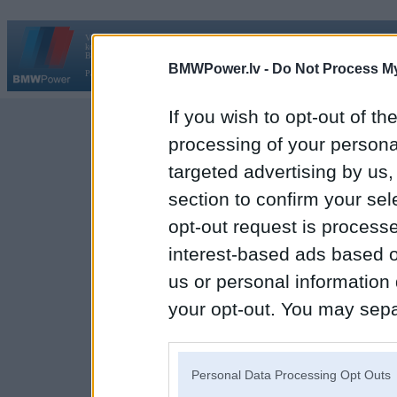
Vortāls BMWPower.lv darbojas
kopš 2002. gada 14. maija. Tas nav auto klubs un nav saistīts ar
Galvena
|
Fo
BMW AG.
BMWPower.lv -
Do Not Process My
Par BMWPower
|
Kontakti
|
Reklāma
If you wish to opt-out of the
processing of your personal
targeted advertising by us
section to confirm your sel
opt-out request is proces
interest-based ads based o
us or personal information d
your opt-out. You may separ
disclosure of your personal
IAB’s list of downstream pa
Personal Data Processing Opt Outs
also be disclosed by us to 