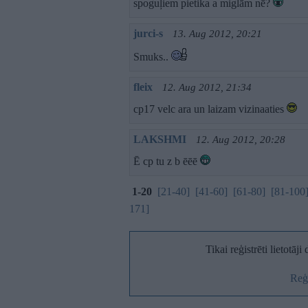
spoguļiem pietika a miglām nē?
jurci-s
13. Aug 2012, 20:21
Smuks..
fleix
12. Aug 2012, 21:34
cp17 velc ara un laizam vizinaaties
LAKSHMI
12. Aug 2012, 20:28
Ē cp tu z b ēēē
1-20
[21-40]
[41-60]
[61-80]
[81-100
171]
Tikai reģistrēti lietotāj
Reģi