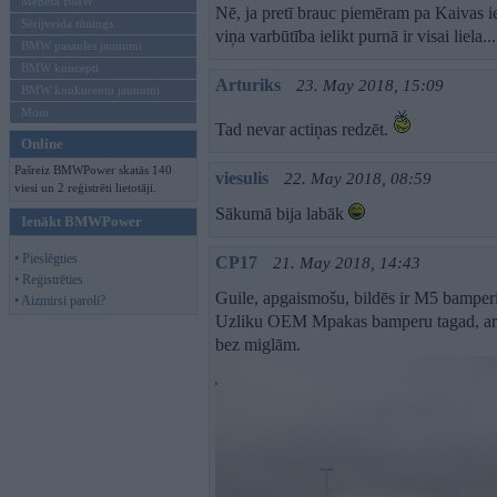
Mēneša BMW
Nē, ja pretī brauc piemēram pa Kaivas ie
Sērijveida tūnings
viņa varbūtība ielikt purnā ir visai liela...
BMW pasaules jaunumi
BMW koncepti
Arturiks
23. May 2018, 15:09
BMW konkurentu jaunumi
Moto
Tad nevar actiņas redzēt.
Online
Pašreiz BMWPower skatās 140
viesulis
22. May 2018, 08:59
viesi un 2 reģistrēti lietotāji.
Sākumā bija labāk
Ienākt BMWPower
• Pieslēgties
CP17
21. May 2018, 14:43
• Reģistrēties
Guile, apgaismošu, bildēs ir M5 bamper
• Aizmirsi paroli?
Uzliku OEM Mpakas bamperu tagad, ar v
bez miglām.