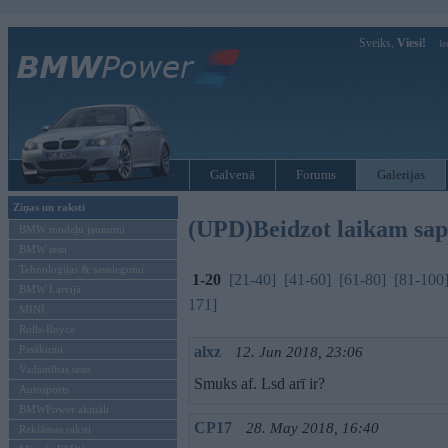
Sveiks,
Viesi!
Ie
Galvenā
Forums
Galerijas
Ziņas un raksti
(UPD)Beidzot laikam sap
BMW modeļu jaunumi
BMW testi
Tehnoloģijas & sasniegumi
1-20
[21-40]
[41-60]
[61-80]
[81-100
BMW Latvijā
171]
MINI
Rolls-Royce
Pasākumi
alxz
12. Jun 2018, 23:06
Vadāmības tests
Smuks af. Lsd arī ir?
Autosports
BMWPower aktuāli
CP17
28. May 2018, 16:40
Reklāmas raksti