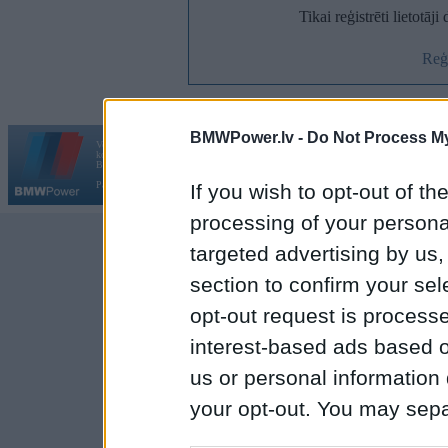
Tikai reģistrēti lietotāj
Reģi
BMWPower.lv -
Do Not Process My
Vortāls BMWPower.lv darbojas
kopš 2002. gada 14. maija. Tas nav auto klubs un nav saistīts ar
Galvena
|
Fo
BMW AG.
Par BMWPower
|
Kontakti
|
Reklāma
If you wish to opt-out of the
processing of your personal
targeted advertising by us
section to confirm your sel
opt-out request is proces
interest-based ads based o
us or personal information d
your opt-out. You may separ
disclosure of your personal