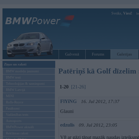
Sveiks,
Viesi!
Ie
Galvenā
Forums
Galerijas
Ziņas un raksti
Patēriņš kā Golf dīzelim
BMW modeļu jaunumi
BMW testi
Tehnoloģijas & sasniegumi
1-20
[21-26]
BMW Latvijā
MINI
FlYiNG
16. Jul 2012, 17:37
Rolls-Royce
Pasākumi
Glauni
Vadāmības tests
Autosports
edzulis
09. Jul 2012, 23:05
BMWPower aktuāli
Reklāmas raksti
V8 ar gāzi tāpat mazāk naudas izteiksmē,