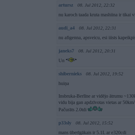
artursz
08. Jul 2012, 22:32
nu karoch taada kruta mashiina ir tika
audi_a4
08. Jul 2012, 22:31
nu afigenna, apsveicu, esi iiists kapeikp
janeks7
08. Jul 2012, 20:31
Un
shibernieks
08. Jul 2012, 19:52
huiņa
Insbruka-Berlīne ar vidējo ātrumu ~130k
vidu bija gan apdzīvotas vietas ar 50km/
Pačurāts 2.0tdi
p33sly
08. Jul 2012, 15:52
mans ūberīgākais ir 5.1L ar e320cdi