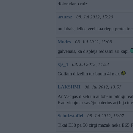
:fotoradar_cruiz:
artursz
08. Jul 2012, 15:20
nu labais, ieliec veel kaa riepu protekto
Modrs
08. Jul 2012, 15:08
galvenais, ka displejā redzami arī kapi
xjs_4
08. Jul 2012, 14:53
Golfam diizelim tur buutu 4l max
LAKSHMI
08. Jul 2012, 13:57
Ar Vācijas dīzeli un autobāni pilnīgi reā
Kad vicoju ar savējo paterins arį bija tu
Schutzstaffel
08. Jul 2012, 13:07
Tikai E38 pa 50 zirgi mazāk nekā E65 