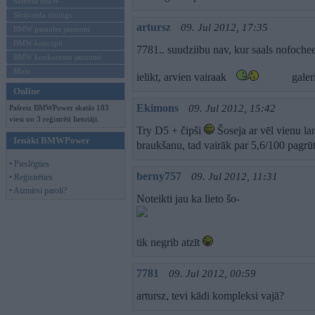
Mēneša BMW
Sērijveida tūnings
artursz
09. Jul 2012, 17:35
BMW pasaules jaunumi
BMW koncepti
7781.. suudziibu nav, kur saals nofochee
BMW konkurentu jaunumi
Moto
ielikt, arvien vairaak
galeri
Online
Ekimons
09. Jul 2012, 15:42
Pašreiz BMWPower skatās 183
viesi un 3 reģistrēti lietotāji.
Try D5 + čipši
Šoseja ar vēl vienu la
Ienākt BMWPower
braukšanu, tad vairāk par 5,6/100 pagrū
• Pieslēgties
berny757
09. Jul 2012, 11:31
• Reģistrēties
• Aizmirsi paroli?
Noteikti jau ka lieto šo-
tik negrib atzīt
7781
09. Jul 2012, 00:59
artursz, tevi kādi kompleksi vajā?