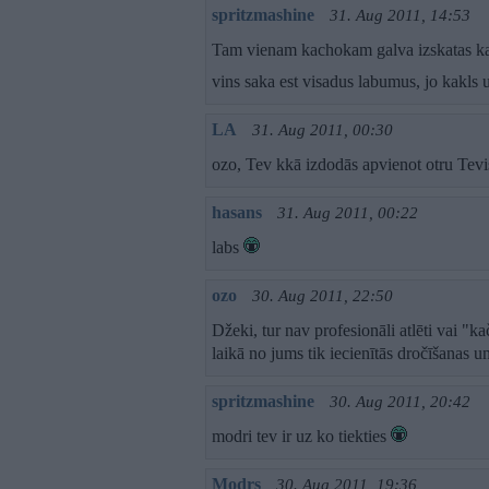
spritzmashine
31. Aug 2011, 14:53
Tam vienam kachokam galva izskatas k
vins saka est visadus labumus, jo kakls 
LA
31. Aug 2011, 00:30
ozo, Tev kkā izdodās apvienot otru Tev
hasans
31. Aug 2011, 00:22
labs
ozo
30. Aug 2011, 22:50
Džeki, tur nav profesionāli atlēti vai "ka
laikā no jums tik iecienītās dročīšanas 
spritzmashine
30. Aug 2011, 20:42
modri tev ir uz ko tiekties
Modrs
30. Aug 2011, 19:36