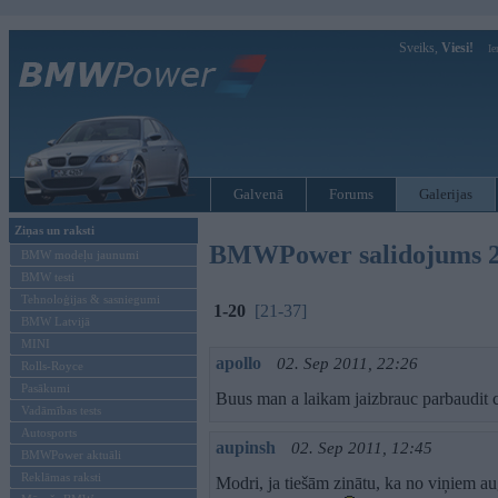
Sveiks,
Viesi!
Ie
Galvenā
Forums
Galerijas
Ziņas un raksti
BMWPower salidojums 
BMW modeļu jaunumi
BMW testi
Tehnoloģijas & sasniegumi
1-20
[21-37]
BMW Latvijā
MINI
apollo
02. Sep 2011, 22:26
Rolls-Royce
Pasākumi
Buus man a laikam jaizbrauc parbaudit c
Vadāmības tests
Autosports
aupinsh
02. Sep 2011, 12:45
BMWPower aktuāli
Reklāmas raksti
Modri, ja tiešām zinātu, ka no viņiem a