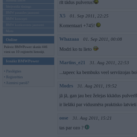
Mēneša BMW
rīt tādus pulverus!
Sērijveida tūnings
BMW pasaules jaunumi
X5
01. Sep 2011, 22:25
BMW koncepti
BMW konkurentu jaunumi
Komentaari +745!
Moto
Whazaaa
01. Sep 2011, 00:08
Online
Pašreiz BMWPower skatās 446
Modri ko tu lieto
viesi un 10 reģistrēti lietotāji.
Ienākt BMWPower
Martins_e21
31. Aug 2011, 22:53
• Pieslēgties
...tapeec ka bembuks veel serviizojas b
• Reģistrēties
• Aizmirsi paroli?
Modrs
31. Aug 2011, 19:52
jā jā, gan jau bez želejas kkādus pulverīš
ir lielāki par vidusmēra praktisko latviet
oose
31. Aug 2011, 15:21
tas par ozo ?