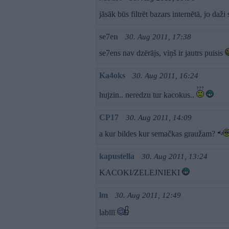
jāsāk būs filtrēt bazars internētā, jo daži
se7en
30. Aug 2011, 17:38
se7ens nav dzērājs, viņš ir jautrs puisis
Ka4oks
30. Aug 2011, 16:24
hujzin.. neredzu tur kacokus..
CP17
30. Aug 2011, 14:09
a kur bildes kur semačkas graužam?
kapustella
30. Aug 2011, 13:24
KACOKI/ZELEJNIEKI
lm
30. Aug 2011, 12:49
labīīī