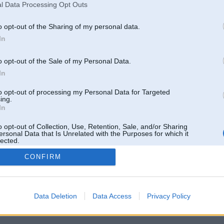
l Data Processing Opt Outs
o opt-out of the Sharing of my personal data.
In
o opt-out of the Sale of my Personal Data.
In
to opt-out of processing my Personal Data for Targeted
ing.
In
o opt-out of Collection, Use, Retention, Sale, and/or Sharing
ersonal Data that Is Unrelated with the Purposes for which it
lected.
Out
CONFIRM
 un nav saistīts ar
Galvena
|
Forums
|
Galerijas
|
Reģistrācija
|
Lietotaāji
|
Meklētājs
|
Reklā
Data Deletion
Data Access
Privacy Policy