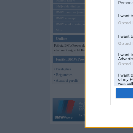
Mēneša BMW
Persona
Offline
Sērijveida tūnings
BMW pasaules jaunumi
I want t
BMW koncepti
Opted 
BMW konkurentu jaunumi
Moto
I want t
Online
Opted 
Pašreiz BMWPower skatās 125
viesi un 2 reģistrēti lietotāji.
I want 
Advertis
Ienākt BMWPower
Opted 
• Pieslēgties
• Reģistrēties
I want t
of my P
• Aizmirsi paroli?
was col
Opted 
Vortāls BMWPower.lv darbojas
kopš 2002. gada 14. maija. Tas nav auto klubs
BMW AG.
Par BMWPower
|
Kontakti
|
Reklāma