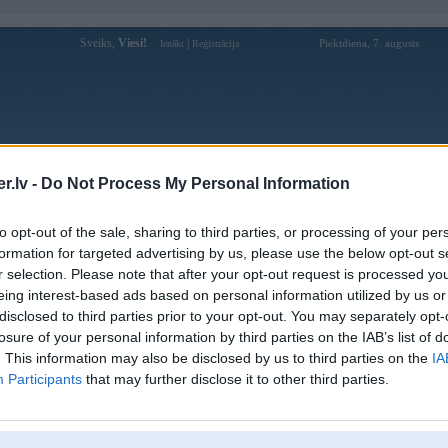
Sveiks,
Viesi!
|
Piektdiena, 7. augusts
Ienākt
Reģistrācija
Forums
Galerijas
Reģistrācija
Lietotāji
Meklētājs
.lv -
Do Not Process My Personal Information
Lietotāja X5 profils
to opt-out of the sale, sharing to third parties, or processing of your per
formation for targeted advertising by us, please use the below opt-out s
Pēdējo reizi manīts: 07. May 2014, 18:31
r selection. Please note that after your opt-out request is processed y
eing interest-based ads based on personal information utilized by us or
Lietotājvārds:
X5
balstītājs
disclosed to third parties prior to your opt-out. You may separately opt-
Pilsēta:
Rīga
losure of your personal information by third parties on the IAB’s list of
Braucu ar:
X5
. This information may also be disclosed by us to third parties on the
IA
Ziņojumi forumā:
588
Participants
that may further disclose it to other third parties.
Pēdējie ziņojumi forumā
[
]
Lietotāja X5 galerijas
[
]