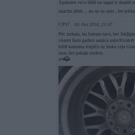
Apskatos veco bildi un tagad ir skaidri
uzacīm jābūt ... nu ne uz auto , bet jebku
CP17
18. Oct 2010, 21:37
Pēc izskata, tas katram savs, bet 3daļīgi
visiem šiem gadien sanāca salocīt/valcē
brīdī kantainu kirpiču uz lauka ceļa Gr
nost, bet pakaļu uzrāvu.