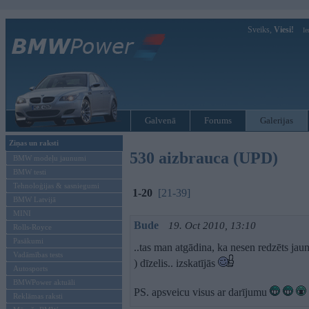
Sveiks,
Viesi!
Ie
Galvenā
Forums
Galerijas
Ziņas un raksti
530 aizbrauca (UPD)
BMW modeļu jaunumi
BMW testi
Tehnoloģijas & sasniegumi
1-20
[21-39]
BMW Latvijā
MINI
Bude
19. Oct 2010, 13:10
Rolls-Royce
Pasākumi
..tas man atgādina, ka nesen redzēts jaun
Vadāmības tests
) dīzelis.. izskatījās
Autosports
BMWPower aktuāli
PS. apsveicu visus ar darījumu
Reklāmas raksti