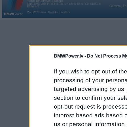
Vortāls BMWPower.lv darbojas
kopš 2002. gada 14. maija. Tas nav auto klubs un nav saistīts ar
Galvena
|
Fo
BMW AG.
Par BMWPower
|
Kontakti
|
Reklāma
BMWPower.lv -
Do Not Process My
If you wish to opt-out of the
processing of your personal
targeted advertising by us
section to confirm your sel
opt-out request is proces
interest-based ads based o
us or personal information d