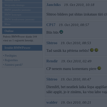
Mēneša BMW
Janchiks
19. Oct 2010, 10:18
Sērijveida tūnings
BMW pasaules jaunumi
Shtroo bildees pat shitas izskataas tiiri ci
BMW koncepti
BMW konkurentu jaunumi
Moto
CP17
19. Oct 2010, 08:57
Online
Būs būs
Pašreiz BMWPower skatās 144
viesi un 1 reģistrēti lietotāji.
Shtroo
19. Oct 2010, 08:53
Ienākt BMWPower
Tad sanāk ka pēriena nebūs!
• Pieslēgties
• Reģistrēties
Rendir
19. Oct 2010, 02:49
• Aizmirsi paroli?
CP nenem manu komentaru piere
Shtroo
19. Oct 2010, 00:47
Diemžēl, bet neatliek laika šopa apgūša
sākt apgūt, jo ir zināms, ka visu labo va
walder
19. Oct 2010, 00:21