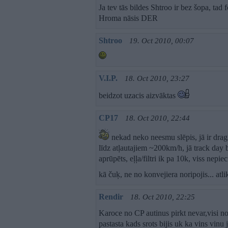
Ja tev tās bildes Shtroo ir bez šopa, tad
Hroma nāsis DER
Shtroo
19. Oct 2010, 00:07
V.I.P.
18. Oct 2010, 23:27
beidzot uzacis aizvāktas
CP17
18. Oct 2010, 22:44
nekad neko neesmu slēpis, jā ir dragi 
līdz atļautajiem ~200km/h, jā track day b
aprūpēts, eļļa/filtri ik pa 10k, viss nepiec
kā čuķ, ne no konvejiera noripojis... atl
Rendir
18. Oct 2010, 22:25
Karoce no CP autinus pirkt nevar,visi no
pastasta kads srots bijis uk ka vins vinu 