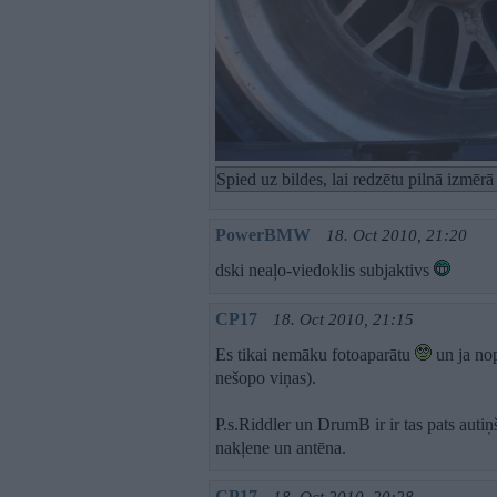
Spied uz bildes, lai redzētu pilnā izmēr
PowerBMW
18. Oct 2010, 21:20
dski neaļo-viedoklis subjaktivs
CP17
18. Oct 2010, 21:15
Es tikai nemāku fotoaparātu
un ja nop
nešopo viņas).
P.s.Riddler un DrumB ir ir tas pats autiņ
nakļene un antēna.
CP17