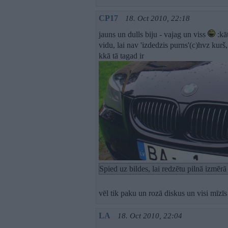
CP17
18. Oct 2010, 22:18
jauns un dulls biju - vajag un viss
:kā
vidu, lai nav 'izdedzis purns'(c)hvz kurš,
kkā tā tagad ir
Spied uz bildes, lai redzētu pilnā izmēr
vēl tik paku un rozā diskus un visi mīzīs
LA
18. Oct 2010, 22:04