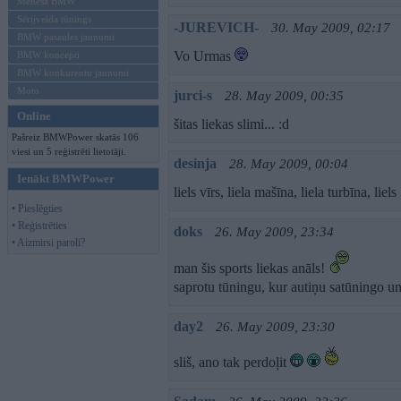
Mēneša BMW
Sērijveida tūnings
-JUREVICH-
30. May 2009, 02:17
BMW pasaules jaunumi
Vo Urmas
BMW koncepti
BMW konkurentu jaunumi
Moto
jurci-s
28. May 2009, 00:35
Online
šitas liekas slimi... :d
Pašreiz BMWPower skatās 106
viesi un 5 reģistrēti lietotāji.
desinja
28. May 2009, 00:04
Ienākt BMWPower
liels vīrs, liela mašīna, liela turbīna, liels 
• Pieslēgties
• Reģistrēties
doks
26. May 2009, 23:34
• Aizmirsi paroli?
man šis sports liekas anāls!
saprotu tūningu, kur autiņu satūningo un
day2
26. May 2009, 23:30
sliš, ano tak perdoļit