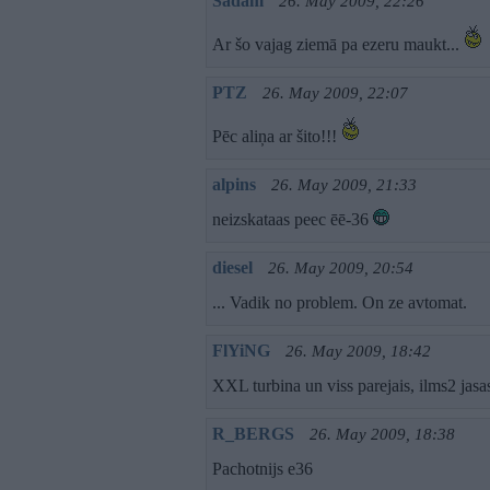
Sadam
26. May 2009, 22:26
Ar šo vajag ziemā pa ezeru maukt...
PTZ
26. May 2009, 22:07
Pēc aliņa ar šito!!!
alpins
26. May 2009, 21:33
neizskataas peec ēē-36
diesel
26. May 2009, 20:54
... Vadik no problem. On ze avtomat.
FlYiNG
26. May 2009, 18:42
XXL turbina un viss parejais, ilms2 jasa
R_BERGS
26. May 2009, 18:38
Pachotnijs e36