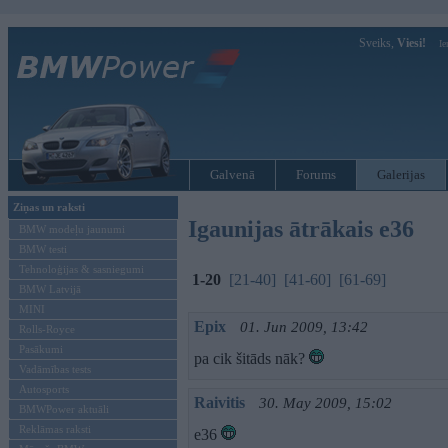
Sveiks,
Viesi!
Ie
Galvenā
Forums
Galerijas
Ziņas un raksti
Igaunijas ātrākais e36
BMW modeļu jaunumi
BMW testi
Tehnoloģijas & sasniegumi
1-20
[21-40]
[41-60]
[61-69]
BMW Latvijā
MINI
Epix
01. Jun 2009, 13:42
Rolls-Royce
Pasākumi
pa cik šitāds nāk?
Vadāmības tests
Autosports
Raivitis
30. May 2009, 15:02
BMWPower aktuāli
Reklāmas raksti
e36