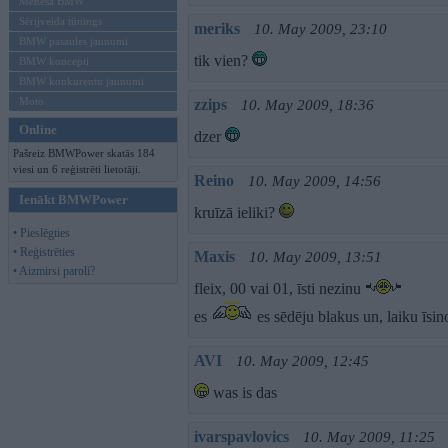
Mēneša BMW
Sērijveida tūnings
meriks
10. May 2009, 23:10
BMW pasaules jaunumi
tik vien?
BMW koncepti
BMW konkurentu jaunumi
Moto
zzips
10. May 2009, 18:36
Online
dzer
Pašreiz BMWPower skatās 184
viesi un 6 reģistrēti lietotāji.
Reino
10. May 2009, 14:56
Ienākt BMWPower
kruīzā ieliki?
• Pieslēgties
• Reģistrēties
Maxis
10. May 2009, 13:51
• Aizmirsi paroli?
fleix, 00 vai 01, īsti nezinu
es
es sēdēju blakus un, laiku īsin
AVI
10. May 2009, 12:45
was is das
ivarspavlovics
10. May 2009, 11:25