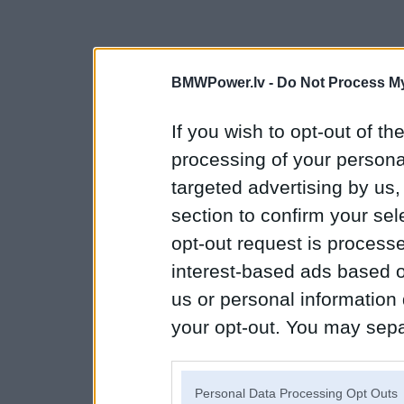
BMWPower.lv -
Do Not Process My
If you wish to opt-out of the
processing of your personal
targeted advertising by us
section to confirm your sel
opt-out request is proces
interest-based ads based o
us or personal information d
your opt-out. You may separ
disclosure of your personal
IAB’s list of downstream pa
Personal Data Processing Opt Outs