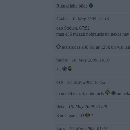
Riktīgi laba bilde
Ga4a
10. May 2009, 11:16
ozo Šodien, 07:52
man e36 mazak nobraucis un nekas nav k
te uzrodās e36 '91 ar 125k un visi la
harits
10. May 2009, 10:37
+1
ozo
10. May 2009, 07:52
man e36 mazak nobraucis
un neka
fleix
10. May 2009, 01:28
Kursh gads, 03
?
kars
10. May 2009, 01:16