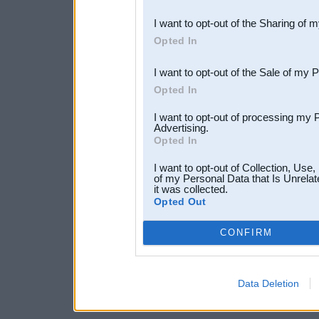
also be disclosed by us to 
I want to opt-out of the Sharing of 
Downstream Participants
th
Opted In
third parties.
I want to opt-out of the Sale of my 
Opted In
I want to opt-out of processing my 
Advertising.
Opted In
I want to opt-out of Collection, Use
of my Personal Data that Is Unrelat
it was collected.
Opted Out
CONFIRM
Data Deletion