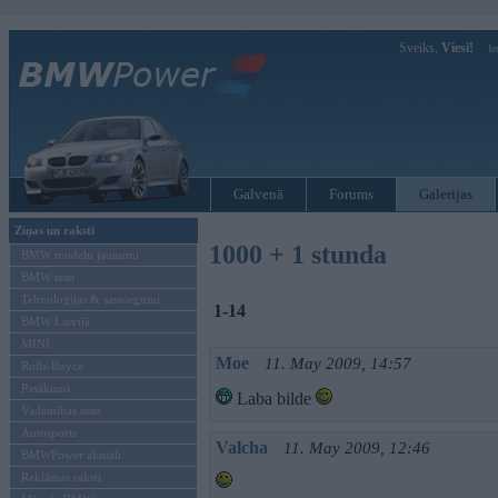
Sveiks,
Viesi!
Ie
Galvenā
Forums
Galerijas
Ziņas un raksti
1000 + 1 stunda
BMW modeļu jaunumi
BMW testi
Tehnoloģijas & sasniegumi
1-14
BMW Latvijā
MINI
Moe
11. May 2009, 14:57
Rolls-Royce
Pasākumi
Laba bilde
Vadāmības tests
Autosports
Valcha
11. May 2009, 12:46
BMWPower aktuāli
Reklāmas raksti