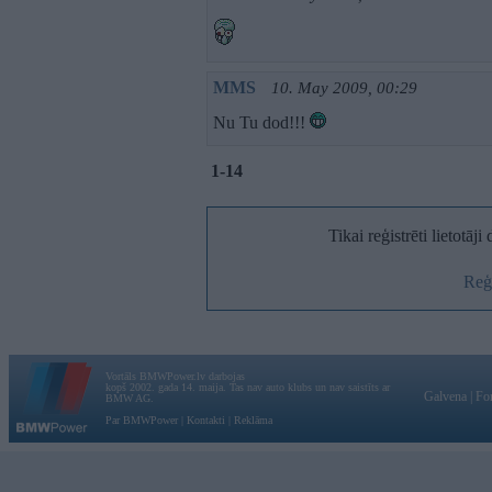
MMS
10. May 2009, 00:29
Nu Tu dod!!!
1-14
Tikai reģistrēti lietotāj
Reģi
Vortāls BMWPower.lv darbojas
kopš 2002. gada 14. maija. Tas nav auto klubs un nav saistīts ar
Galvena
|
Fo
BMW AG.
Par BMWPower
|
Kontakti
|
Reklāma