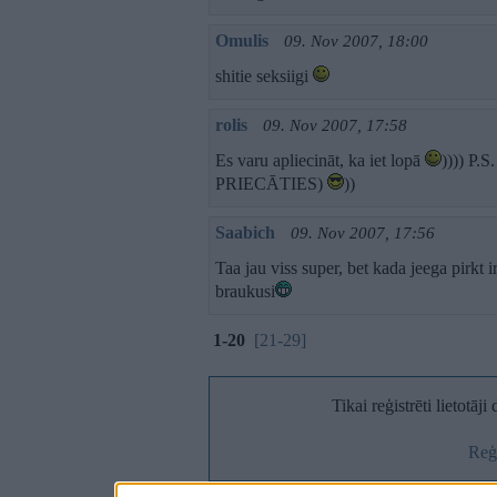
Omulis
09. Nov 2007, 18:00
shitie seksiigi
rolis
09. Nov 2007, 17:58
Es varu apliecināt, ka iet lopā
)))) P.
PRIECĀTIES)
))
Saabich
09. Nov 2007, 17:56
Taa jau viss super, bet kada jeega pirkt i
braukusi
1-20
[21-29]
Tikai reģistrēti lietotāj
Reģi