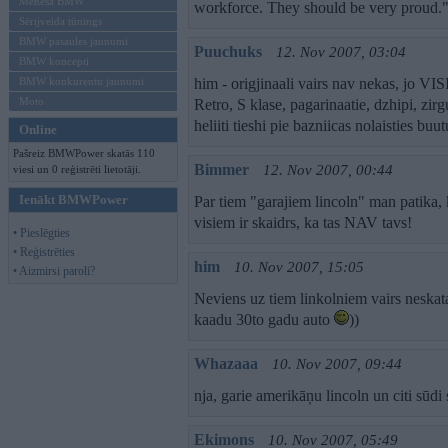
Mēneša BMW
workforce. They should be very proud.
Sērijveida tūnings
BMW pasaules jaunumi
Puuchuks
12. Nov 2007, 03:04
BMW koncepti
BMW konkurentu jaunumi
him - origjinaali vairs nav nekas, jo VISI
Moto
Retro, S klase, pagarinaatie, dzhipi, zirgu
heliiti tieshi pie bazniicas nolaisties buu
Online
Pašreiz BMWPower skatās 110
Bimmer
12. Nov 2007, 00:44
viesi un 0 reģistrēti lietotāji.
Ienākt BMWPower
Par tiem "garajiem lincoln" man patika, k
visiem ir skaidrs, ka tas NAV tavs!
• Pieslēgties
• Reģistrēties
him
10. Nov 2007, 15:05
• Aizmirsi paroli?
Neviens uz tiem linkolniem vairs neskata
kaadu 30to gadu auto
))
Whazaaa
10. Nov 2007, 09:44
nja, garie amerikāņu lincoln un citi sūdi
Ekimons
10. Nov 2007, 05:49