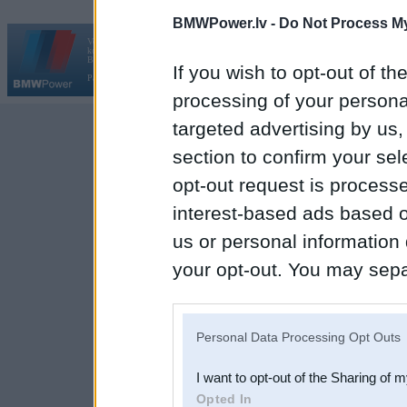
BMWPower.lv -
Do Not Process My
Vortāls BMWPower.lv darbojas
kopš 2002. gada 14. maija. Tas nav auto klubs un nav saistīts ar
Galvena
|
Fo
BMW AG.
If you wish to opt-out of the
Par BMWPower
|
Kontakti
|
Reklāma
processing of your personal
targeted advertising by us
section to confirm your sel
opt-out request is proces
interest-based ads based o
us or personal information d
your opt-out. You may separ
disclosure of your personal
IAB’s list of downstream pa
Personal Data Processing Opt Outs
also be disclosed by us to 
I want to opt-out of the Sharing of 
Downstream Participants
th
Opted In