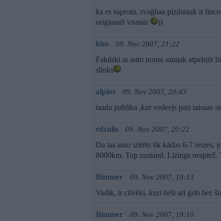
ka es saprotu, svaģbaa pizdataak ir linco
originaali vismaz
))
him
09. Nov 2007, 21:22
Faktiski ar auto nomu sanaak atpelniit l
slinks
alpins
09. Nov 2007, 20:43
taada publika ,kur vedeejs pats taisaas stu
edzulis
09. Nov 2007, 20:22
Da tas auto izīrēts tik kādas 6-7 reizes, j
8000km. Top zustand. Līzings nespiež. V
Bimmer
09. Nov 2007, 19:13
Vadik, ir cilvēki, kuri tieši arī grib bez 
Bimmer
09. Nov 2007, 19:10