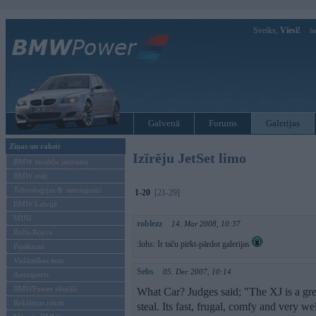
Sveiks,
Viesi!
Ie
Galvenā
Forums
Galerijas
Ziņas un raksti
Izīrēju JetSet limo
BMW modeļu jaunumi
BMW testi
Tehnoloģijas & sasniegumi
1-20
[21-29]
BMW Latvijā
MINI
roblezz
14. Mar 2008, 10:37
Rolls-Royce
:lohs: Ir taču pirkt-pārdot galerijas
Pasākumi
Vadāmības tests
Sebs
05. Dec 2007, 10:14
Autosports
BMWPower aktuāli
What Car? Judges said; "The XJ is a grea
Reklāmas raksti
steal. Its fast, frugal, comfy and very wel