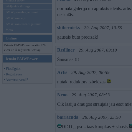
Mēneša BMW
Sērijveida tūnings
normāla galerija un apraksts ideāls. arti
BMW pasaules jaunumi
neskatās.
BMW koncepti
BMW konkurentu jaunumi
shibernieks
29. Aug 2007, 10:59
Moto
gausais būtu precīzāk!
Online
Pašreiz BMWPower skatās 126
Redliner
29. Aug 2007, 09:19
viesi un 5 reģistrēti lietotāji.
Ienākt BMWPower
Šausmas !!!
• Pieslēgties
Artis
29. Aug 2007, 08:59
• Reģistrēties
• Aizmirsi paroli?
nutak, reduktors izbeidzas
Neoo
29. Aug 2007, 08:53
Cik lasiiju draugos straujais jau esot mi
barracuda
28. Aug 2007, 23:50
DDD ,, psc - taas knopkas + staasts