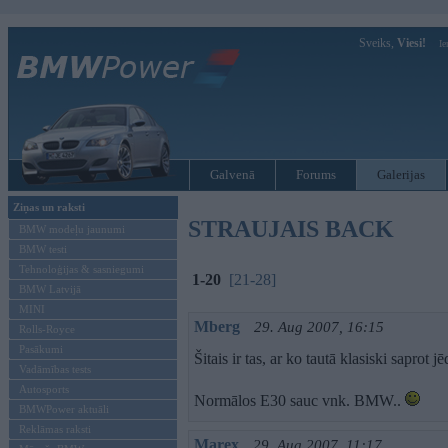
Sveiks,
Viesi!
Ie
Galvenā
Forums
Galerijas
Ziņas un raksti
STRAUJAIS BACK
BMW modeļu jaunumi
BMW testi
Tehnoloģijas & sasniegumi
1-20
[21-28]
BMW Latvijā
MINI
Mberg
29. Aug 2007, 16:15
Rolls-Royce
Pasākumi
Šitais ir tas, ar ko tautā klasiski saprot
Vadāmības tests
Autosports
Normālos E30 sauc vnk. BMW..
BMWPower aktuāli
Reklāmas raksti
Marex
29. Aug 2007, 11:17