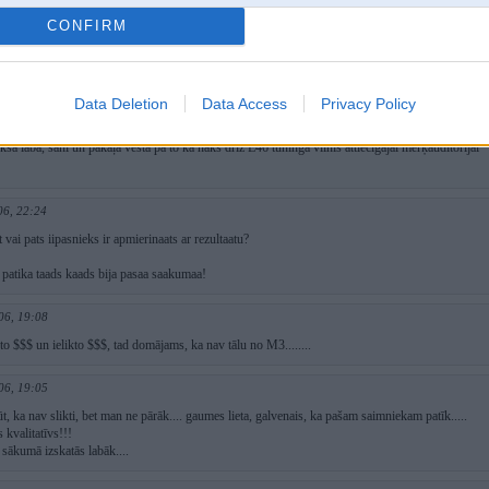
kji diski.
CONFIRM
 2006, 22:58
 diski galīgi garām.Bet jo vairāk skatās jo vairāk patīk.
Data Deletion
Data Access
Privacy Policy
2006, 22:29
kša laba, sāni un pakaļa vēsta pa to ka nāks drīz E46 tūninga vīlnis attiecīgajai mērķauditorijai
06, 22:24
 vai pats iipasnieks ir apmierinaats ar rezultaatu?
 patika taads kaads bija pasaa saakumaa!
06, 19:08
uto $$$ un ielikto $$$, tad domājams, ka nav tālu no M3........
06, 19:05
ūt, ka nav slikti, bet man ne pārāk.... gaumes lieta, galvenais, ka pašam saimniekam patīk.....
 kvalitatīvs!!!
a sākumā izskatās labāk....