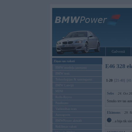
Galvenā
Ziņas un raksti
E46 328 e
BMW modeļu jaunumi
BMW testi
Tehnoloģijas & sasniegumi
1-20
[21-40]
[41
BMW Latvijā
MINI
Sebs
24. Oct 2
Rolls-Royce
Smuks tev tas au
Pasākumi
Vadāmības tests
Ekimons
29. N
Autosports
BMWPower aktuāli
...a bija tik si
Reklāmas raksti