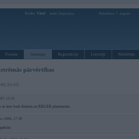
Sveiks,
Viesi!
|
Piektdiena, 7. augusts
Ienākt
Reģistrācija
Forums
Galerijas
Reģistrācija
Lietotāji
Meklētājs
kstrēmās pārvērtības
-60]
[61-63]
007, 15:53
to ar tiem Audi diskiem un RIEGER plastmasām.
ov 2006, 17:38
mpātisks