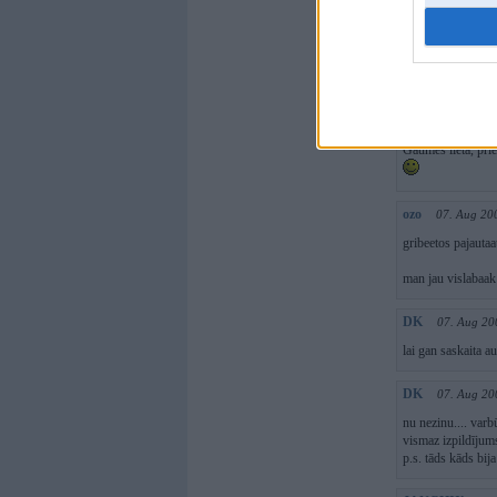
man nepatik sevish
barker
07. Aug
No sākuma likās,ka
DGX
07. Aug 
Gaumes lieta, prie
ozo
07. Aug 20
gribeetos pajautaat
man jau vislabaak
DK
07. Aug 20
lai gan saskaita a
DK
07. Aug 20
nu nezinu.... varb
vismaz izpildījums
p.s. tāds kāds bij