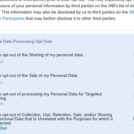
ug 2006, 14:20
losure of your personal information by third parties on the IAB’s list of
. This information may also be disclosed by us to third parties on the
IA
u nav nekaada maaksla! It iipashi, ja pats no taa neko nesaproti..
amo, gan jau man ari bus ko pateikt
Vai arii kauns raadiit?
Participants
that may further disclose it to other third parties.
 2006, 13:07
l Data Processing Opt Outs
???!!
ekas ka veiksmiigi esi sapisis smuku bembiiti,bet laukjiem jau nau ko paarmest,jo vairaak
o opt-out of the Sharing of my personal data.
 labaak
In
elas,kkaads murgs
 2006, 01:00
o opt-out of the Sale of my Personal Data.
In
espeeju saprast ir tie slieksni, ko tu vinjos taadu atradi es toch nesaprotu, kautkaa grauzas
uto fonaa, nealjo galiigi .. a paarejais pat loti okey ..
to opt-out of processing my Personal Data for Targeted
ing.
ug 2006, 23:50
In
erinats ar rezultaatu. Isteniba es nedrikstu but neapmierinats, jo tas viss ilga TIK ilgi =]
dziivee, bildees nav tas.
o opt-out of Collection, Use, Retention, Sale, and/or Sharing
ersonal Data that Is Unrelated with the Purposes for which it
lected.
Out
. Aug 2006, 23:39