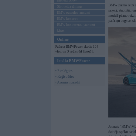
Mēneša BMW
BMW pirmo reizi ap
Sērijveida tūnings
saķeri, stabilitāti
BMW pasaules jaunumi
modelī pirmo reizi
BMW koncepti
patēriņu augstas sl
BMW konkurentu jaunumi
Moto
Online
Pašreiz BMWPower skatās 104
viesi un 3 reģistrēti lietotāji.
Ienākt BMWPower
• Pieslēgties
• Reģistrēties
• Aizmirsi paroli?
Jaunais “BMW M2” a
dzinēja spēku sadal