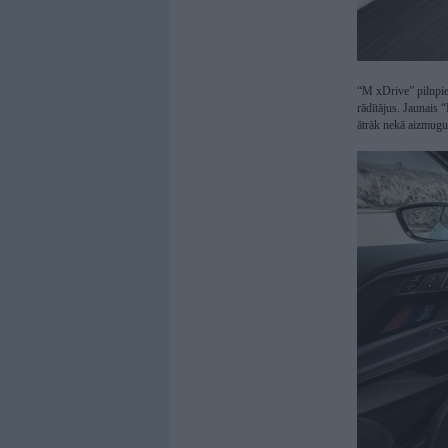
“M xDrive” pilnpie
rādītājus. Jaunais
ātrāk nekā aizmugu