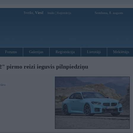
Sveiks,
Viesi!
|
Sestdiena, 8. augusts
Ienākt
Reģistrācija
Forums
Galerijas
Reģistrācija
Lietotāji
Meklētājs
pirmo reizi ieguvis pilnpiedziņu
tāru