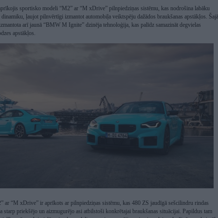
rīkojis sportisko modeli “M2” ar “M xDrive” pilnpiedziņas sistēmu, kas nodrošina labāku
 un dinamiku, ļaujot pilnvērtīgi izmantot automobiļa veiktspēju dažādos braukšanas apstākļos. Šaj
 izmantota arī jaunā “BMW M Ignite” dzinēja tehnoloģija, kas palīdz samazināt degvielas
odzes apstākļos.
r “M xDrive” ir aprīkots ar pilnpiedziņas sistēmu, kas 480 ZS jaudīgā sešcilindru rindas
a starp priekšējo un aizmugurējo asi atbilstoši konkrētajai braukšanas situācijai. Papildus tam