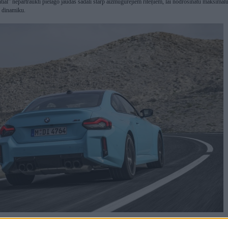
ial” nepārtraukti pielāgo jaudas sadali starp aizmugurējiem riteņiem, lai nodrošinātu maksimāl
un dinamiku.
s apstākļos jauda galvenokārt tiek novadīta uz aizmugurējiem riteņiem, saglabājot dinamisku