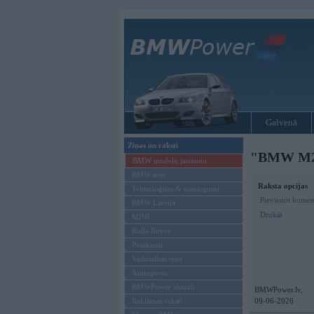
Galvenā
Ziņas un raksti
"BMW M2" 
BMW modeļu jaunumi
BMW testi
Raksta opcijas
Tehnoloģijas & sasniegumi
Pievienot komen
BMW Latvijā
Drukāt
MINI
Rolls-Royce
Pasākumi
Vadāmības tests
Autosports
BMWPower aktuāli
BMWPower.lv,
Reklāmas raksti
09-06-2026