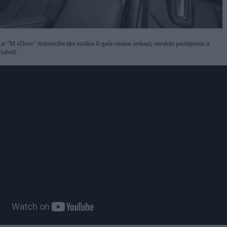
“M xDrive” tirdzniecība tiks uzsākta šī gada vasaras izskaņā, savukārt pasūtījumus ir
 šobrīd.