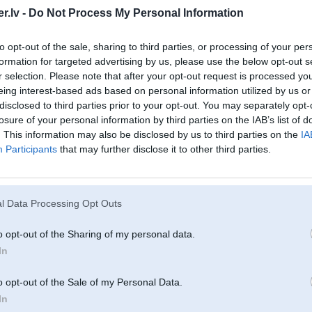
. Priekšējie riteņi tiek pieslēgti tikai tad, kad nepieciešama papildu saķere. Savukārt “M Setup”
.lv -
Do Not Process My Personal Information
r pielāgot pilnpiedziņas sistēmas darbību savām vēlmēm, tostarp izvēlēties arī 2WD režīmu, kur
 tikai aizmugurējiem riteņiem.
to opt-out of the sale, sharing to third parties, or processing of your per
formation for targeted advertising by us, please use the below opt-out s
r selection. Please note that after your opt-out request is processed y
eing interest-based ads based on personal information utilized by us or
disclosed to third parties prior to your opt-out. You may separately opt-
losure of your personal information by third parties on the IAB’s list of
. This information may also be disclosed by us to third parties on the
IA
Participants
that may further disclose it to other third parties.
l Data Processing Opt Outs
o opt-out of the Sharing of my personal data.
In
o opt-out of the Sale of my Personal Data.
In