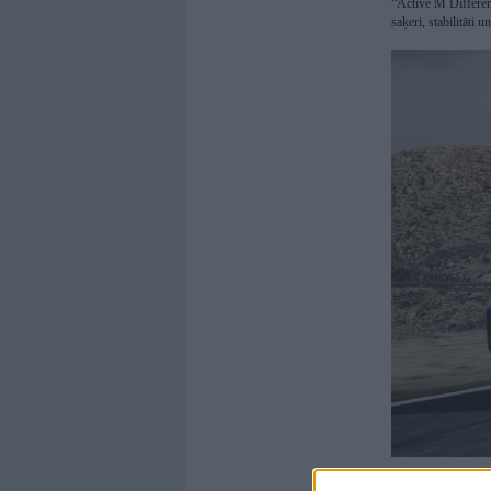
“Active M Different
saķeri, stabilitāti 
Ikdienas braukšana