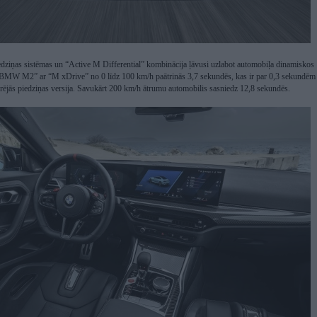
dziņas sistēmas un “Active M Differential” kombinācija ļāvusi uzlabot automobiļa dinamiskos
 “BMW M2” ar “M xDrive” no 0 līdz 100 km/h paātrinās 3,7 sekundēs, kas ir par 0,3 sekundēm
rējās piedziņas versija. Savukārt 200 km/h ātrumu automobilis sasniedz 12,8 sekundēs.