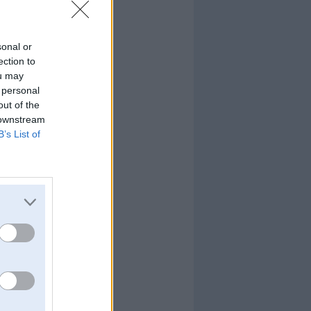
ā
sonal or
ection to
ou may
 personal
out of the
 downstream
B’s List of